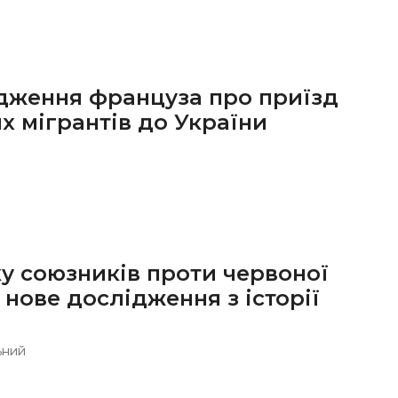
дження француза про приїзд
х мігрантів до України
у союзників проти червоної
 нове дослідження з історії
ьний