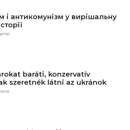
м і антикомунізм у вирішальну
сторії
аттеї
okat baráti, konzervatív
k szeretnék látni az ukránok
логія