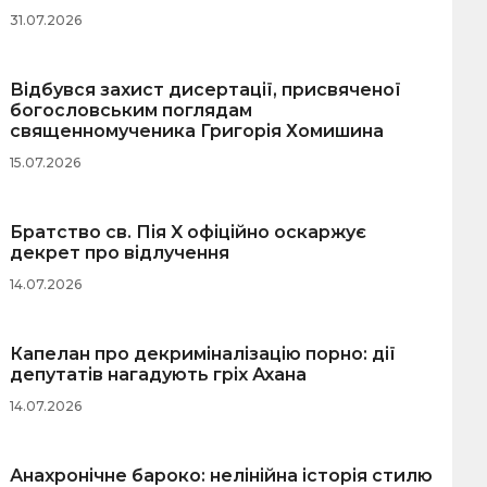
31.07.2026
Відбувся захист дисертації, присвяченої
богословським поглядам
священномученика Григорія Хомишина
15.07.2026
Братство св. Пія X офіційно оскаржує
декрет про відлучення
14.07.2026
Капелан про декриміналізацію порно: дії
депутатів нагадують гріх Ахана
14.07.2026
Анахронічне бароко: нелінійна історія стилю