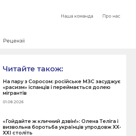
Наша команда
Про нас
Рецензії
Читайте також:
На пару з Соросом: російське МЗС засуджує
«расизм» іспанців і переймається долею
мігрантів
01.08.2026
«Гойдайте ж кличний дзвін!»: Олена Теліга і
визвольна боротьба українців упродовж ХХ-
ХХІ століть