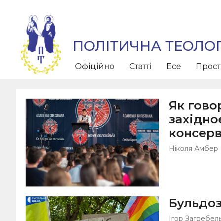
ПОЛІТИЧНА ТЕОЛОГ
Офіційно
Статті
Есе
Прос
Як гово
західн
консер
Ніколя Амбер
Бульдоз
Ігор Загребел