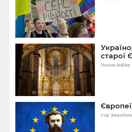
Україно
старої 
Ніколя Амбер
Європеї
Ігор Загребел