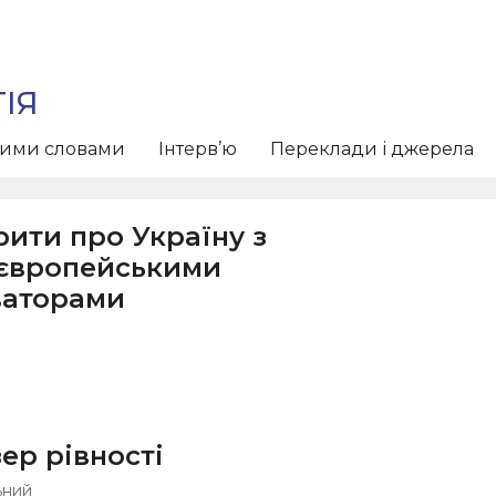
ІЯ
тими словами
Інтерв’ю
Переклади і джерела
рити про Україну з
оєвропейськими
ваторами
ер рівності
ьний