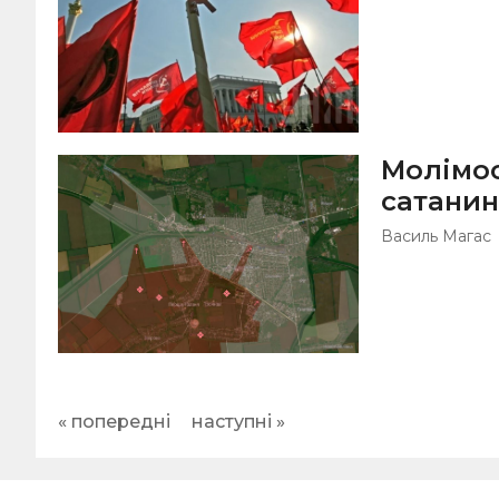
Молімос
сатанин
Василь Магас
« попередні
наступні »