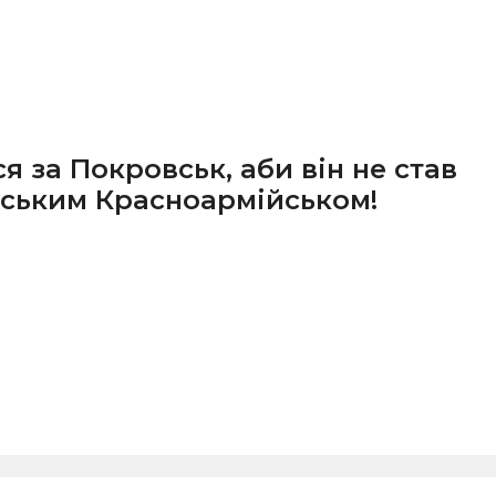
я за Покровськ, аби він не став
ським Красноармійськом!