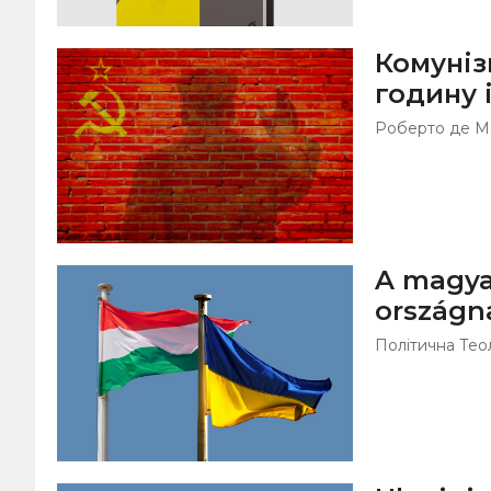
Комуніз
годину і
Роберто де М
A magyar
országna
Політична Тео