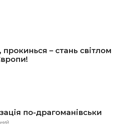
, прокинься – стань світлом
Європи!
зація по-драгоманівськи
ьний