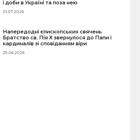
і доби в Україні та поза нею
01.07.2026
Напередодні єпископських свячень
Братство св. Пія X звернулося до Папи і
кардиналів зі сповіданням віри
25.06.2026