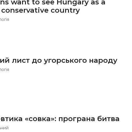
ns want to see Hungary as a
, conservative country
логія
ий лист до угорського народу
логія
втика «совка»: програна битва
ьний