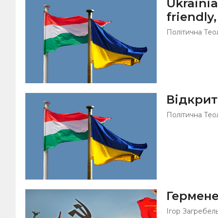
Ukrainia
friendly
Політична Тео
Відкрит
Політична Тео
Гермене
Ігор Загребел