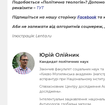
Подобається «Політична теологія»? Допом
реквізити –
ТУТ
Підпишіться на нашу сторінку
Facebook
та 
Аби не залежати від алгоритмів соцмереж, 
Ілюстрація:
Lenta.ru
Юрій Олійник
Кандидат політичних наук
Закінчив факультет соціальних наук та
«Києво-Могилянська академія» (магістр 
аспірантурі при Національному інститу
Співзасновник Центру дослідження Афр
досліджень».
Інтелектуальні зацікавлення: націонал
футурологія, глобальні загрози.