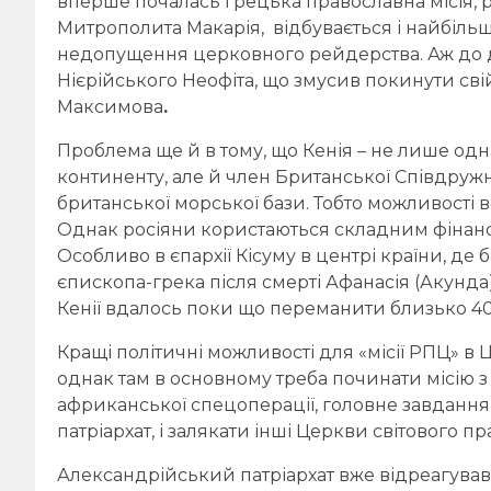
вперше почалась грецька православна місія, 
Митрополита Макарія, відбувається і найбіль
недопущення церковного рейдерства. Аж до 
Нієрійського Неофіта, що змусив покинути свій
Максимова
.
Проблема ще й в тому, що Кенія – не лише одн
континенту, але й член Британської Співдружно
британської морської бази. Тобто можливості
Однак росіяни користаються складним фінан
Особливо в єпархії Кісуму в центрі країни, д
єпископа-грека після смерті Афанасія (Акунда
Кенії вдалось поки що переманити близько 40 к
Кращі політичні можливості для «місії РПЦ» в
однак там в основному треба починати місію з
африканської спецоперації, головне завдання
патріархат, і залякати інші Церкви світового пр
Александрійський патріархат вже відреагував