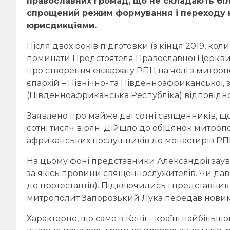
православних громад, що не складають біл
спрощений режим формування і переходу ю
юрисдикціями.
Після двох років підготовки (з кінця 2019, кол
поминати Предстоятеля Православної Церкви У
про створення екзархату РПЦ на чолі з митро
єпархій – Північно- та Південноафриканської, з
(Південноафриканська Республіка) відповідно
Заявлено про майже дві сотні священників, що
сотні тисяч вірян. Дійшло до обіцянок митро
африканських послушників до монастирів РП
На цьому фоні представники Александрії зау
за якісь провини священнослужителів. Чи давн
до протестантів). Підключились і представн
митрополит Запорозький Лука передав новим б
Характерно, що саме в Кенії – країні найбіль