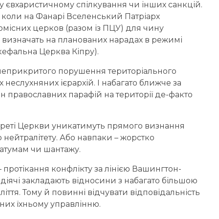
у євхаристичному спілкування чи інших санкцій.
 коли на Фанарі Вселенський Патріарх
місних церков (разом із ПЦУ) для чину
ї визначать на планованих нарадах в режимі
кефальна Церква Кіпру).
 неприкритого порушення територіального
х неслухняних ієрархій. І набагато ближче за
н православних парафій на території де-факто
 треті Церкви уникатимуть прямого визнання
нейтралітету. Або навпаки – жорстко
атумам чи шантажу.
и – протікання конфлікту за лінією Вашингтон-
і діячі закладають відносини з набагато більшою
толіття. Тому й повинні відчувати відповідальність
них їхньому управлінню.