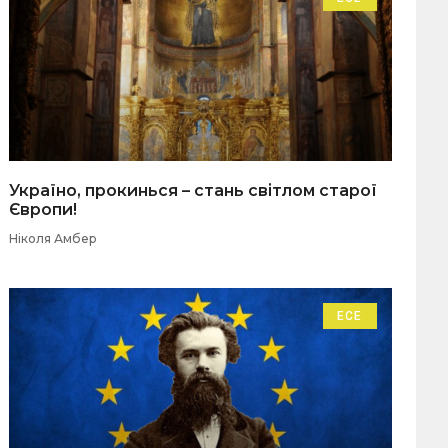
Україно, прокинься – стань світлом старої
Європи!
Ніколя Амбер
ЕСЕ