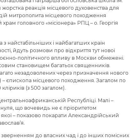
розташована Патріарша богословська школа ім.
ш жорстка реакція місцевого духовенства для
дій митрополита місцевого походження
 храм головного «місіонера» РПЦ – о. Георгія
а з найстабільніших і найбагатших країн
сті, йдуть розмови про відкриття тут нової
 воєнно-політичного впливу в Москви обмежені.
совим становищем багатьох священників.
е багато незадоволених через призначення нового
) – єпископа місцевого походження. Загалом по
ліриків (з 500 загалом).
 Центральноафриканській Республіці. Малі –
 нуля, що вочевидь не є пріоритетом
 якої – показово покарати Александрійський
авослав’я.
 зверненням до власних чад і до інших помісних