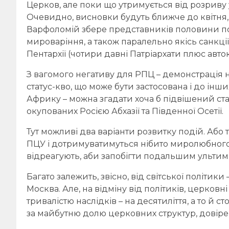
Церков, але поки що утримується від розриву 
Очевидно, висновки будуть ближче до квітня,
Варфоломій збере представників половини по
мироваріння, а також паралельно якісь санкці
Пентархії (чотири давні Патріархати плюс авто
З вагомого негативу для РПЦ – демонстрація
статус-кво, що може бути застосована і до інши
Африку – можна згадати хоча б підвішений ста
окупованих Росією Абхазії та Південної Осетії.
Тут можливі два варіанти розвитку подій. Або
ПЦУ і дотримуватимуться нібито миролюбного 
відреагують, аби запобігти подальшим ультим
Багато залежить, звісно, від світської політик
Москва. Але, на відміну від політиків, церковн
тривалістю наслідків – на десятиліття, а то й с
за майбутню долю церковних структур, довіре