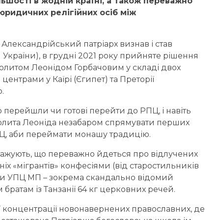
ьшості в жодній країні, а також переважно
ридичних релігійних осіб між
и Александрійський патріарх визнав і став
країни), в грудні 2021 року прийняте рішення
политом Леонідом Горбачовим у складі двох
 центрами у Каїрі (Єгипет) та Преторії
.
 перейшли чи готові перейти до РПЦ, і навіть
полита Леоніда незабаром спрямувати перших
Ц, аби переймати монашу традицію.
важують, що переважно йдеться про відлучених
іх «мігрантів» конфесіями (від старостильників
ики УПЦ МП – зокрема скандально відомий
ратам із Танзанії 64 кг церковних речей.
шої концентрації новонавернених православних, де