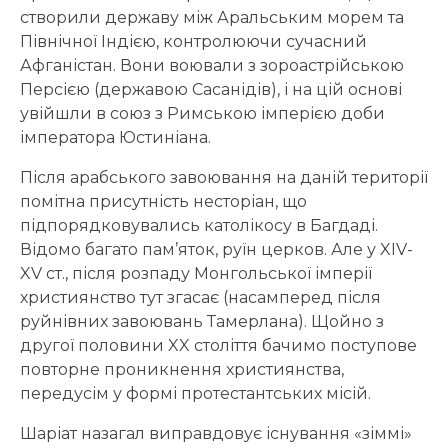
створили державу між Аральським морем та
Північної Індією, контролюючи сучасний
Афганістан. Вони воювали з зороастрійською
Персією (державою Сасанідів), і на цій основі
увійшли в союз з Римською імперією доби
імператора Юстиніана.
Після арабського завоювання на даній території
помітна присутність несторіан, що
підпорядковувались католікосу в Багдаді.
Відомо багато пам’яток, руїн церков. Але у XIV-
XV ст., після розпаду Монгольської імперії
християнство тут згасає (насамперед після
руйнівних завоювань Тамерлана). Щойно з
другої половини XX століття бачимо поступове
повторне проникнення християнства,
передусім у формі протестантських місій.
Шаріат назагал виправдовує існування «зіммі»