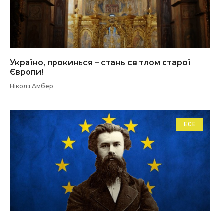
Україно, прокинься – стань світлом старої
Європи!
Ніколя Амбер
ЕСЕ