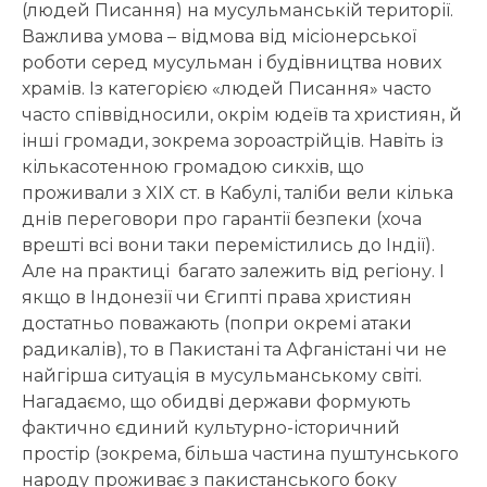
(людей Писання) на мусульманській території.
Важлива умова – відмова від місіонерської
роботи серед мусульман і будівництва нових
храмів. Із категорією «людей Писання» часто
часто співвідносили, окрім юдеїв та християн, й
інші громади, зокрема зороастрійців. Навіть із
кількасотенною громадою сикхів, що
проживали з XIX ст. в Кабулі, таліби вели кілька
днів переговори про гарантії безпеки (хоча
врешті всі вони таки перемістились до Індії).
Але на практиці багато залежить від регіону. І
якщо в Індонезії чи Єгипті права християн
достатньо поважають (попри окремі атаки
радикалів), то в Пакистані та Афганістані чи не
найгірша ситуація в мусульманському світі.
Нагадаємо, що обидві держави формують
фактично єдиний культурно-історичний
простір (зокрема, більша частина пуштунського
народу проживає з пакистанського боку