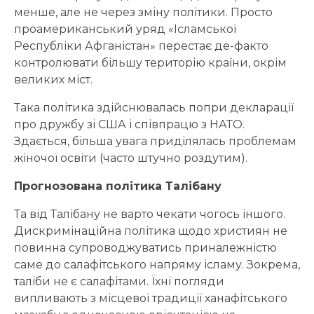
менше, але не через зміну політики. Просто
проамериканський уряд «Ісламської
Республіки Афганістан» перестає де-факто
контролювати більшу територію країни, окрім
великих міст.
Така політика здійснювалась попри декларації
про дружбу зі США і співпрацю з НАТО.
Здається, більша увага приділялась проблемам
жіночої освіти (часто штучно роздутим).
Прогнозована політика Талібану
Та від Талібану не варто чекати чогось іншого.
Дискримінаційна політика щодо християн не
повинна супроводжуватись приналежністю
саме до салафітського напряму ісламу. Зокрема,
таліби не є салафітами. Їхні погляди
випливають з місцевої традиції ханафітського