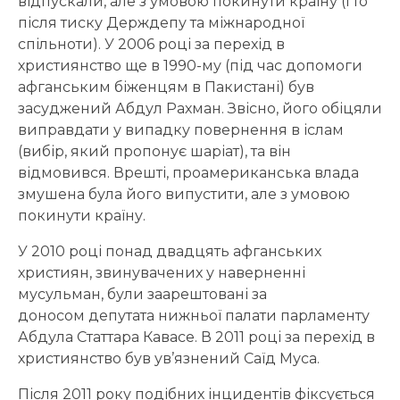
відпускали, але з умовою покинути країну (і то
після тиску Держдепу та міжнародної
спільноти). У 2006 році за перехід в
християнство ще в 1990-му (під час допомоги
афганським біженцям в Пакистані) був
засуджений Абдул Рахман. Звісно, його обіцяли
виправдати у випадку повернення в іслам
(вибір, який пропонує шаріат), та він
відмовився. Врешті, проамериканська влада
змушена була його випустити, але з умовою
покинути країну.
У 2010 році понад двадцять афганських
християн, звинувачених у наверненні
мусульман, були заарештовані за
доносом депутата нижньої палати парламенту
Абдула Статтара Кавасе. В 2011 році за перехід в
християнство був ув’язнений Саїд Муса.
Після 2011 року подібних інцидентів фіксується