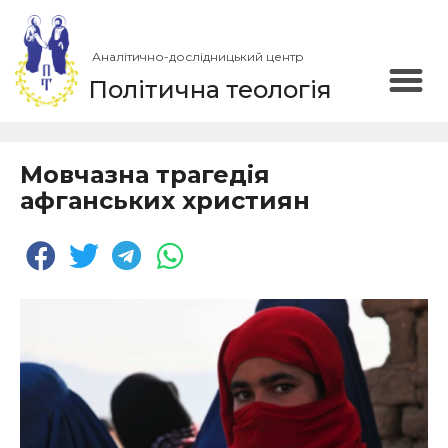
Аналітично-дослідницький центр
Політична теологія
Мовчазна трагедія
афганських християн