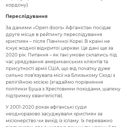
кордону).
Переслідування
За даними «Open doors» Афганістан посідає
друге місце в рейтингу переслідування
християн – після Північної Кореї. В країні не
існує жодної відкритої церкви. Це дані ще за
2020 рік. Питання – як такі умови склались під
час урядування американських клієнтів та
присутності армії США, що від початку дуже
сильно пов’язувала місії на Близькому Сході з
релігійною місією (згадаймо порівняння
політики Буша з Хрестовими походами, шалену
підтримку євангелістів).
У 2001-2020 роках афганські суди
неодноразово засуджували християн за
місіонерство чи вихід із ісламу. Їх переважно