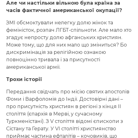
Але чи настільки вільною була країна за
часів фактичної американської окупації?
ЗМІ обсмоктували нелегку долю жінок та
феміністок, розпач ЛГБТ-спільноти. Але мало хто
згадує непросту долю афганських християн.
Може тому, що для них мало що зміниться? Бо
дискримінація за релігійною ознакою
повноцінно тривала і за присутності
американської армії.
Трохи історії
Передання свідчать про місію святих апостолів
Фоми і Варфоломія до Індії. Достовірні дані –
про присутність християн в регіоні з кінця ІІ
століття (єпархія в Мерві, у сучасному
Туркменістані). З V століття відомі єпископи з
Сістану та Герату. У VI столітті християнство
приймає частина ефталітів – кочовиків, що