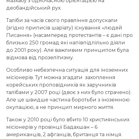
мазхабу з одночасною орієнтацією на
деобандійський рух.
Таліби за часів свого правління допускали
(згідно приписів шаріату) існування «людей
Писання» (насамперед протестантів – є дані про
близько 250 громад які напівпідпільно діяли
до 2001 року). Але важливим принципом була
відмова від прозелітизму.
Особливо небезпечна ситуація для іноземних
місіонерів. Тут можна згадати захоплення
корейських проповідників як заручників
талібами у 2007 році (двоє з них було страчено).
Але це швидше частина боротьби з іноземною
окупацією, а не принцип мирного життя.
Також у 2010 році було вбито 10 християнських
місіонерів у провінції Бадахшан – 6
американців, 2 афганців, британця та німця.