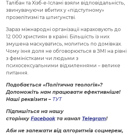
Талібан та Хізб-е-Ісламі взяли відповідальність,
звинувачуючи вбитих у «підступному»
прозелітизмі та шпигунстві.
Зараз міжнародні організації нараховують до
12 000 християн в країні. Більшість із них
змушена маскуватись, молитись по домівках.
Чому їхня доля не обговорюється в ЗМІ на рівні
з феміністками чи людьми з
психосексуальними відхиленнями – велике
питання.
Подобається «Політична теологія»?
Допоможіть нам працювати ефективніше!
Наші реквізити –
ТУТ
Підпишіться на нашу
сторінку
Facebook
та канал
Telegram
!
Аби не залежати від алгоритмів соцмереж,