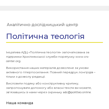
Аналітично-дослідницький центр
Політична теологія
Ініціатива АДЦ «Політична теологія» започаткована за
підтримки Християнської служби порятунку www.crs-
center.org.
Використання наших матеріалів дозволене за умови
активного гіперпосилання. Повний передрук лонгрідів –
тільки з дозволу редакції.
Висловити подяку або конструктивну критику,
запропонувати допомогу або власні тексти ви можете,
зв’язавшись із нами через скриньку
adc@politteo.online
.
Наша команда