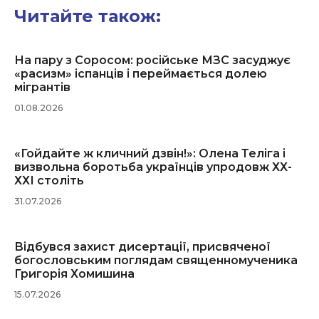
Читайте також:
На пару з Соросом: російське МЗС засуджує
«расизм» іспанців і переймається долею
мігрантів
01.08.2026
«Гойдайте ж кличний дзвін!»: Олена Теліга і
визвольна боротьба українців упродовж ХХ-
ХХІ століть
31.07.2026
Відбувся захист дисертації, присвяченої
богословським поглядам священномученика
Григорія Хомишина
15.07.2026