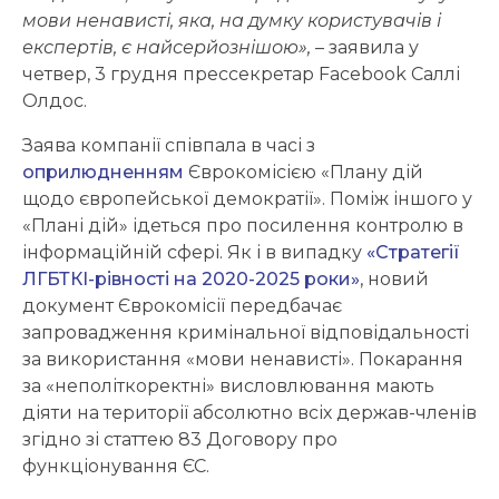
мови ненависті, яка, на думку користувачів і
експертів, є найсерйознішою»,
– заявила у
четвер, 3 грудня прессекретар Facebook Саллі
Олдос.
Заява компанії співпала в часі з
оприлюдненням
Єврокомісією «Плану дій
щодо європейської демократії». Поміж іншого у
«Плані дій» ідеться про посилення контролю в
інформаційній сфері. Як і в випадку
«Стратегії
ЛГБТКІ-рівності на 2020-2025 роки»
, новий
документ Єврокомісії передбачає
запровадження кримінальної відповідальності
за використання «мови ненависті». Покарання
за «неполіткоректні» висловлювання мають
діяти на території абсолютно всіх держав-членів
згідно зі статтею 83 Договору про
функціонування ЄС.