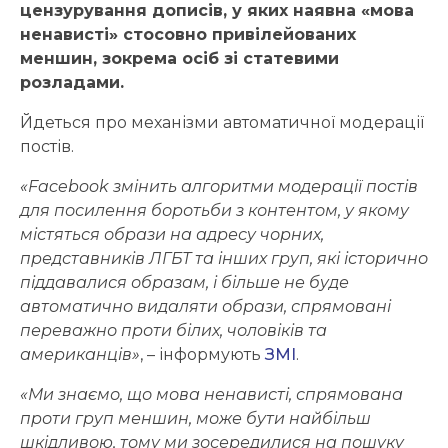
цензурування дописів, у яких наявна «мова
ненависті» стосовно привілейованих
меншин, зокрема осіб зі статевими
розладами.
Йдеться про механізми автоматичної модерації
постів.
«Facebook змінить алгоритми модерації постів
для посилення боротьби з контентом, у якому
містяться образи на адресу чорних,
представників ЛГБТ та інших груп, які історично
піддавалися образам, і більше не буде
автоматично видаляти образи, спрямовані
переважно проти білих, чоловіків та
американців»
, – інформують
ЗМІ
.
«Ми знаємо, що мова ненависті, спрямована
проти груп меншин, може бути найбільш
шкідливою, тому ми зосередилися на пошуку