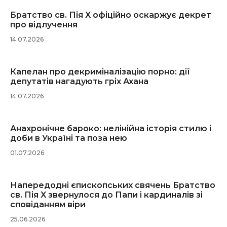
Братство св. Пія X офіційно оскаржує декрет
про відлучення
14.07.2026
Капелан про декриміналізацію порно: дії
депутатів нагадують гріх Ахана
14.07.2026
Анахронічне бароко: нелінійна історія стилю і
доби в Україні та поза нею
01.07.2026
Напередодні єпископських свячень Братство
св. Пія X звернулося до Папи і кардиналів зі
сповіданням віри
25.06.2026