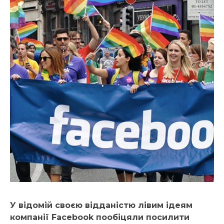
У відомій своєю відданістю лівим ідеям
компанії Facebook пообіцяли посилити