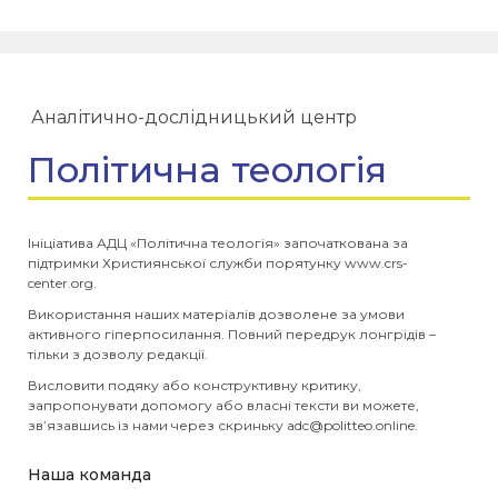
Аналітично-дослідницький центр
Політична теологія
Ініціатива АДЦ «Політична теологія» започаткована за
підтримки Християнської служби порятунку www.crs-
center.org.
Використання наших матеріалів дозволене за умови
активного гіперпосилання. Повний передрук лонгрідів –
тільки з дозволу редакції.
Висловити подяку або конструктивну критику,
запропонувати допомогу або власні тексти ви можете,
зв’язавшись із нами через скриньку
adc@politteo.online
.
Наша команда