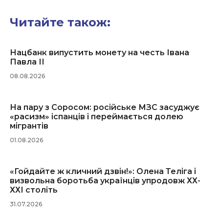
Читайте також:
Нацбанк випустить монету на честь Івана
Павла ІІ
08.08.2026
На пару з Соросом: російське МЗС засуджує
«расизм» іспанців і переймається долею
мігрантів
01.08.2026
«Гойдайте ж кличний дзвін!»: Олена Теліга і
визвольна боротьба українців упродовж ХХ-
ХХІ століть
31.07.2026