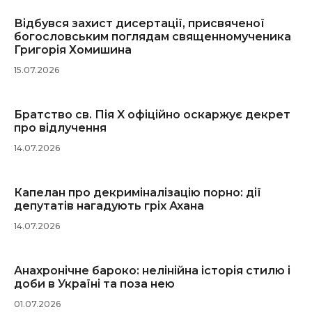
Відбувся захист дисертації, присвяченої
богословським поглядам священномученика
Григорія Хомишина
15.07.2026
Братство св. Пія X офіційно оскаржує декрет
про відлучення
14.07.2026
Капелан про декриміналізацію порно: дії
депутатів нагадують гріх Ахана
14.07.2026
Анахронічне бароко: нелінійна історія стилю і
доби в Україні та поза нею
01.07.2026