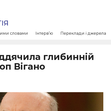
ІЯ
тими словами
Інтерв’ю
Переклади і джерела
іддячила глибинній
оп Вігано