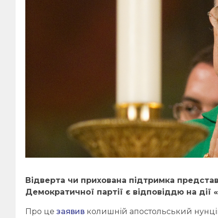
Відверта чи прихована підтримка предста
Демократичної партії є відповіддю на дії
Про це
заявив
колишній апостольський нунцій