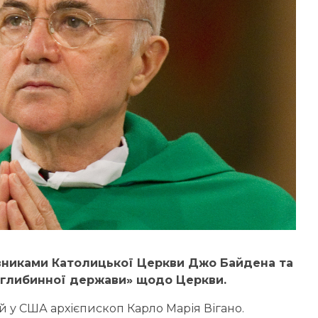
вниками Католицької Церкви Джо Байдена та
 «глибинної держави» щодо Церкви.
 у США архієпископ Карло Марія Вігано.