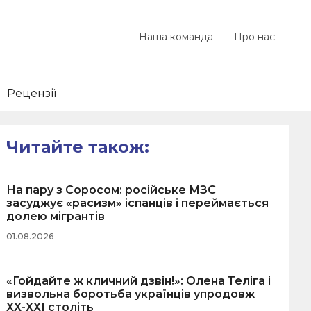
Наша команда
Про нас
Рецензії
Читайте також:
На пару з Соросом: російське МЗС
засуджує «расизм» іспанців і переймається
долею мігрантів
01.08.2026
«Гойдайте ж кличний дзвін!»: Олена Теліга і
визвольна боротьба українців упродовж
ХХ-ХХІ століть