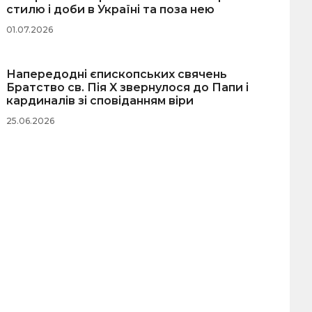
стилю і доби в Україні та поза нею
01.07.2026
Напередодні єпископських свячень
Братство св. Пія X звернулося до Папи і
кардиналів зі сповіданням віри
25.06.2026