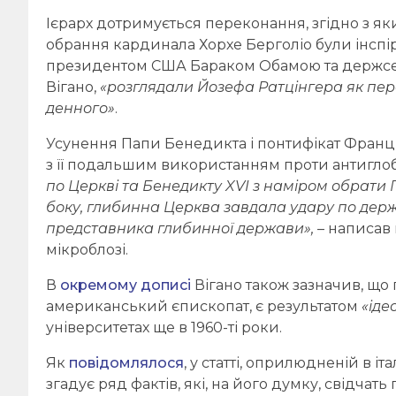
Ієрарх дотримується переконання, згідно з я
обрання кардинала Хорхе Берголіо були інспі
президентом США Бараком Обамою та держсекре
Вігано,
«розглядали Йозефа Ратцінгера як пе
денного»
.
Усунення Папи Бенедикта і понтифікат Фран
з її подальшим використанням проти антиглоб
по Церкві та Бенедикту XVI з наміром обрати
боку, глибинна Церква завдала удару по держ
представника глибинної держави»,
– написав
мікроблозі.
В
окремому дописі
Вігано також зазначив, що
американський єпископат, є результатом
«іде
університетах ще в 1960-ті роки.
Як
повідомлялося
, у статті, оприлюдненій в іт
згадує ряд фактів, які, на його думку, свідчат