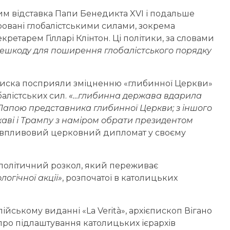
ким відставка Папи Бенедикта XVI і подальше
ровані глобалістськими силами, зокрема
тарем Гілларі Клінтон. Ці політики, за словами
решкоду для поширення глобалістського порядку
циска посприяли зміцненню «глибинної Церкви»
алістських сил.
«…глибинна держава вдарила
 Папою представника глибинної Церкви; з іншого
аві і Трампу з наміром обрати президентом
 впливовий церковний дипломат у своєму
 політичний розкол, який переживає
ологічної акції»
, розпочатої в католицьких
алійському виданні «La Verità», архієпископ Вігано
ь про підлаштування католицьких ієрархів