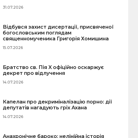
31.07.2026
Відбувся захист дисертації, присвяченої
богословським поглядам
священномученика Григорія Хомишина
15.07.2026
Братство св. Пія X офіційно оскаржує
декрет про відлучення
14.07.2026
Капелан про декриміналізацію порно: дії
депутатів нагадують гріх Ахана
14.07.2026
Анахронічне бароко: нелінійна історія