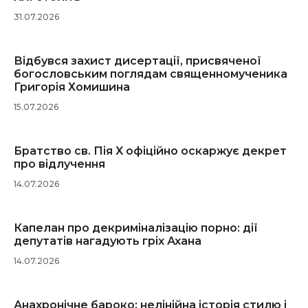
31.07.2026
Відбувся захист дисертації, присвяченої
богословським поглядам священномученика
Григорія Хомишина
15.07.2026
Братство св. Пія X офіційно оскаржує декрет
про відлучення
14.07.2026
Капелан про декриміналізацію порно: дії
депутатів нагадують гріх Ахана
14.07.2026
Анахронічне бароко: нелінійна історія стилю і