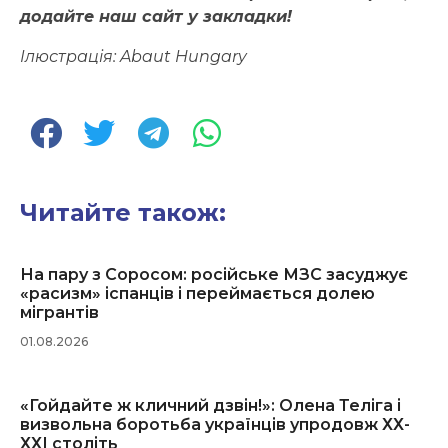
додайте наш сайт у закладки!
Ілюстрація: Abaut Hungary
Читайте також:
На пару з Соросом: російське МЗС засуджує
«расизм» іспанців і переймається долею
мігрантів
01.08.2026
«Гойдайте ж кличний дзвін!»: Олена Теліга і
визвольна боротьба українців упродовж ХХ-
ХХІ століть