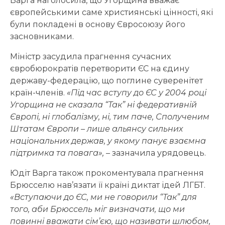
Варга наголосила, що Угорщина вважає
європейськими саме християнські цінності, які
були покладені в основу Євросоюзу його
засновниками.
Міністр засудила прагнення сучасних
євробюрократів перетворити ЄС на єдину
державу-федерацію, що поглине суверенітет
країн-членів.
«Під час вступу до ЄС у 2004 році
Угорщина не сказала “Так” ні федеративній
Європі, ні глобалізму, ні, тим паче, Сполученим
Штатам Європи – лише альянсу сильних
національних держав, у якому панує взаємна
підтримка та повага»,
– зазначила урядовець.
Юдіт Варга також прокоментувала прагнення
Брюсселю нав’язати її країні диктат ідей ЛГБТ.
«Вступаючи до ЄС, ми не говорили “Так” для
того, аби Брюссель міг визначати, що ми
повинні вважати сім’єю, що називати шлюбом,