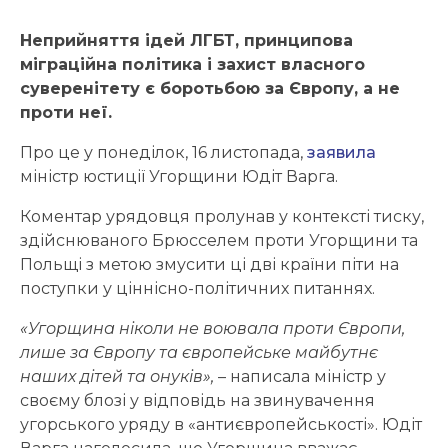
Неприйняття ідей ЛГБТ, принципова
міграційна політика і захист власного
суверенітету є боротьбою за Європу, а не
проти неї.
Про це у понеділок, 16 листопада,
заявила
міністр юстиції Угорщини Юдіт Варга.
Коментар урядовця пролунав у контексті тиску,
здійснюваного Брюсселем проти Угорщини та
Польщі з метою змусити ці дві країни піти на
поступки у ціннісно-політичних питаннях.
«Угорщина ніколи не воювала проти Європи,
лише за Європу та європейське майбутнє
наших дітей та онуків»,
– написала міністр у
своєму блозі у відповідь на звинувачення
угорського уряду в «антиєвропейськості». Юдіт