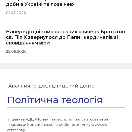
доби в Україні та поза нею
01.07.2026
Напередодні єпископських свячень Братство
св. Пія X звернулося до Папи і кардиналів зі
сповіданням віри
25.06.2026
Аналітично-дослідницький центр
Політична теологія
Ініціатива АДЦ «Політична теологія» започаткована за
підтримки Християнської служби порятунку www.crs-
center.org.