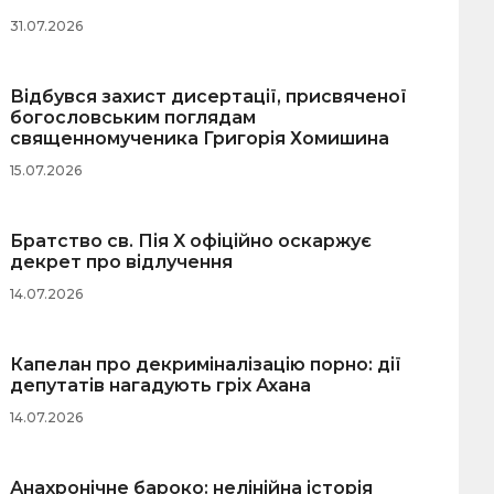
31.07.2026
Відбувся захист дисертації, присвяченої
богословським поглядам
священномученика Григорія Хомишина
15.07.2026
Братство св. Пія X офіційно оскаржує
декрет про відлучення
14.07.2026
Капелан про декриміналізацію порно: дії
депутатів нагадують гріх Ахана
14.07.2026
Анахронічне бароко: нелінійна історія