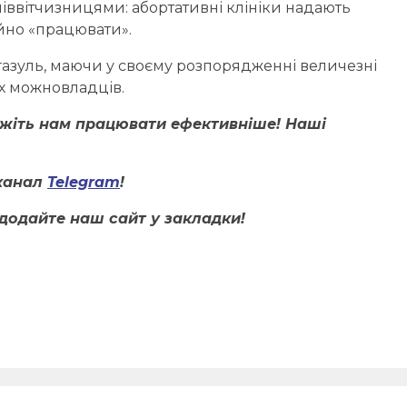
піввітчизницями: абортативні клініки надають
ійно «працювати».
 газуль, маючи у своєму розпорядженні величезні
х можновладців.
ожіть нам працювати ефективніше! Наші
канал
Telegram
!
додайте наш сайт у закладки!