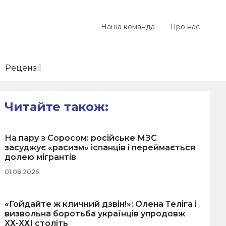
Наша команда
Про нас
Рецензії
Читайте також:
На пару з Соросом: російське МЗС
засуджує «расизм» іспанців і переймається
долею мігрантів
01.08.2026
«Гойдайте ж кличний дзвін!»: Олена Теліга і
визвольна боротьба українців упродовж
ХХ-ХХІ століть