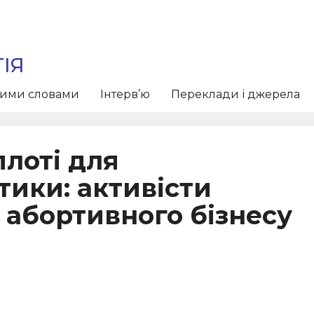
ІЯ
тими словами
Інтерв’ю
Переклади і джерела
плоті для
ики: активісти
 абортивного бізнесу