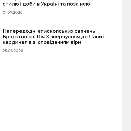
стилю і доби в Україні та поза нею
01.07.2026
Напередодні єпископських свячень
Братство св. Пія X звернулося до Папи і
кардиналів зі сповіданням віри
25.06.2026