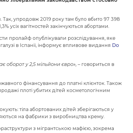
чайно ліберальним законодавством стосовно
 Так, упродовж 2019 року там було вбито 97 398
,3% усіх вагітностей закінчуються абортами.
вісти пролайф опублікували розслідування, яке
алузі в Іспанії, інформує впливове видання
Do
є оборот у 2,5 мільйони євро»,
– говориться в
ржавного фінансування до платні клієнток. Також
 продажі плоті убитих дітей косметологічним
кують: тіла абортованих дітей зберігаються у
яються на фабрики з виробництва крему.
нфраструктури з мігрантською мафією, зокрема