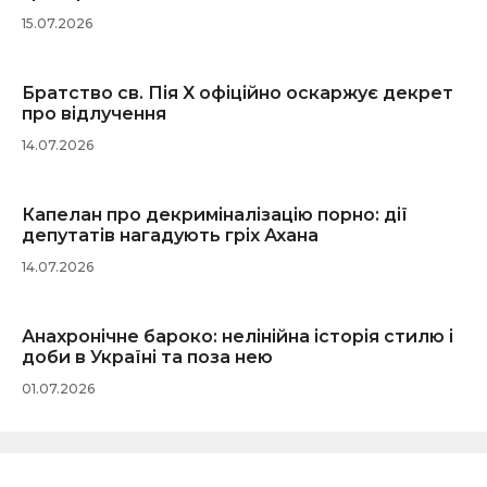
15.07.2026
Братство св. Пія X офіційно оскаржує декрет
про відлучення
14.07.2026
Капелан про декриміналізацію порно: дії
депутатів нагадують гріх Ахана
14.07.2026
Анахронічне бароко: нелінійна історія стилю і
доби в Україні та поза нею
01.07.2026