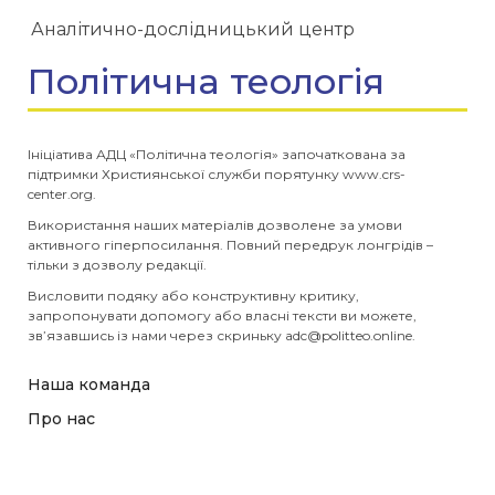
Аналітично-дослідницький центр
Політична теологія
Ініціатива АДЦ «Політична теологія» започаткована за
підтримки Християнської служби порятунку www.crs-
center.org.
Використання наших матеріалів дозволене за умови
активного гіперпосилання. Повний передрук лонгрідів –
тільки з дозволу редакції.
Висловити подяку або конструктивну критику,
запропонувати допомогу або власні тексти ви можете,
зв’язавшись із нами через скриньку
adc@politteo.online
.
Наша команда
Про нас