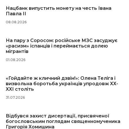
Нацбанк випустить монету на честь Івана
Павла ІІ
08.08.2026
На пару з Соросом: російське МЗС засуджує
«расизм» іспанців і переймається долею
мігрантів
01.08.2026
«Гойдайте ж кличний дзвін!»: Олена Теліга і
визвольна боротьба українців упродовж ХХ-
ХХІ століть
31.07.2026
Відбувся захист дисертації, присвяченої
богословським поглядам священномученика
Григорія Хомишина