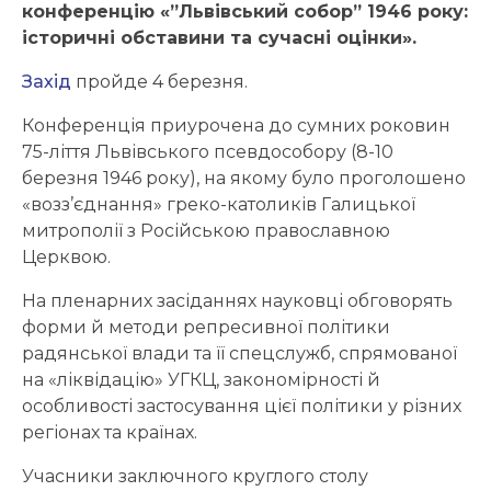
конференцію «”Львівський собор” 1946 року:
історичні обставини та сучасні оцінки».
Захід
пройде 4 березня.
Конференція приурочена до сумних роковин
75-ліття Львівського псевдособору (8-10
березня 1946 року), на якому було проголошено
«возз’єднання» греко-католиків Галицької
митрополії з Російською православною
Церквою.
На пленарних засіданнях науковці обговорять
форми й методи репресивної політики
радянської влади та її спецслужб, спрямованої
на «ліквідацію» УГКЦ, закономірності й
особливості застосування цієї політики у різних
регіонах та країнах.
Учасники заключного круглого столу