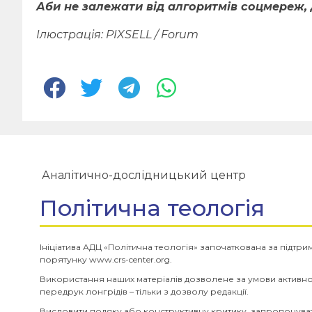
Аби не залежати від алгоритмів соцмереж, 
Ілюстрація: PIXSELL / Forum
Аналітично-дослідницький центр
Політична теологія
Ініціатива АДЦ «Політична теологія» започаткована за підтр
порятунку www.crs-center.org.
Використання наших матеріалів дозволене за умови активн
передрук лонгрідів – тільки з дозволу редакції.
Висловити подяку або конструктивну критику, запропонуват