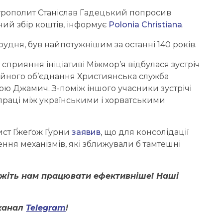
трополит Станіслав Гадецький попросив
ний збір коштів, інформує
Polonia Christiana
.
рудня, був найпотужнішим за останні 140 років.
 сприяння ініціативі Міжмор’я відбулася зустріч
йного об’єднання Християнська служба
ою Джамич. З-поміж іншого учасники зустрічі
раці між українськими і хорватськими
ист Ґжеґож Ґурни
заявив
, що для консолідації
ння механізмів, які зближували б тамтешні
ожіть нам працювати ефективніше! Наші
канал
Telegram
!