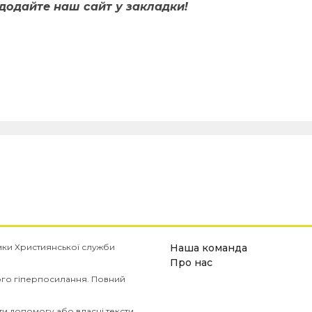
додайте наш сайт у закладки!
имки Християнської служби
Наша команда
Про нас
ого гіперпосилання. Повний
и допомогу або власні тексти