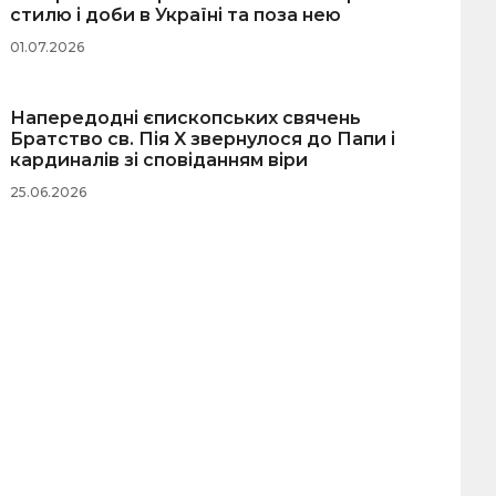
стилю і доби в Україні та поза нею
01.07.2026
Напередодні єпископських свячень
Братство св. Пія X звернулося до Папи і
кардиналів зі сповіданням віри
25.06.2026