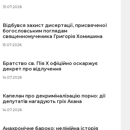
31.07.2026
Відбувся захист дисертації, присвяченої
богословським поглядам
священномученика Григорія Хомишина
15.07.2026
Братство св. Пія X офіційно оскаржує
декрет про відлучення
14.07.2026
Капелан про декриміналізацію порно: дії
депутатів нагадують гріх Ахана
14.07.2026
Анахронічне бароко: нелінійна історія