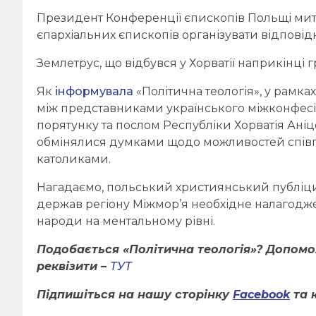
Президент Конференції єпископів Польщі ми
єпархіальних єпископів організувати відповід
Землетрус, що відбувся у Хорватії наприкінці г
Як
інформувала
«Політична теологія», у рамках
між представниками українського міжконфесі
порятунку та послом Республіки Хорватія Аніц
обмінялися думками щодо можливостей співп
католиками.
Нагадаємо, польський християнський публіц
держав регіону Міжмор’я необхідне налагодже
народи на ментальному рівні.
Подобається «Політична теологія»? Допом
реквізити –
ТУТ
Підпишіться на нашу сторінку
Facebook
та 