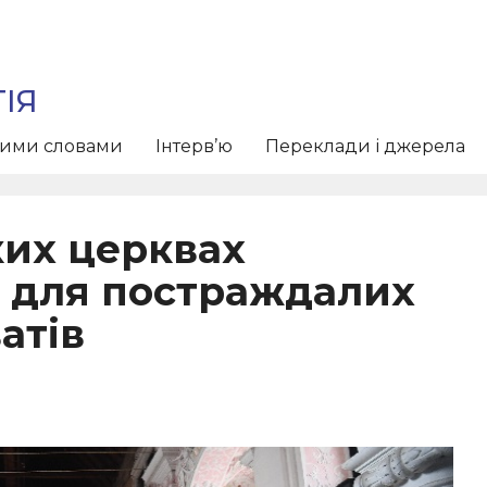
ІЯ
тими словами
Інтерв’ю
Переклади і джерела
ких церквах
 для постраждалих
атів