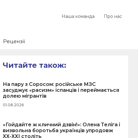
Наша команда
Про нас
Рецензії
Читайте також:
На пару з Соросом: російське МЗС
засуджує «расизм» іспанців і переймається
долею мігрантів
01.08.2026
«Гойдайте ж кличний дзвін!»: Олена Теліга і
визвольна боротьба українців упродовж
ХХ-ХХІ століть