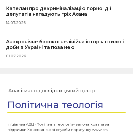
Капелан про декриміналізацію порно: дії
депутатів нагадують гріх Ахана
14.07.2026
Анахронічне бароко: нелінійна історія стилю і
доби в Україні та поза нею
01.07.2026
Аналітично-дослідницький центр
Політична теологія
Ініціатива АДЦ «Політична теологія» започаткована за
підтримки Християнської служби порятунку www.crs-