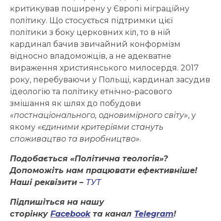
критикував поширену у Європі міграційну
політику. Що стосується підтримки цієї
політики з боку церковних кіл, то в ній
кардинал бачив звичайний конформізм
відносно владоможців, а не адекватне
вираження християнського милосердя. 2017
року, перебуваючи у Польщі, кардинал засудив
ідеологію та політику етнічно-расового
змішання як шлях до побудови
«постнаціонального, одновимірного світу»
, у
якому
«єдиними критеріями стануть
споживацтво та виробництво»
.
Подобається «Політична теологія»?
Допоможіть нам працювати ефективніше!
Наші реквізити –
ТУТ
Підпишіться на нашу
сторінку
Facebook
та канал
Telegram
!