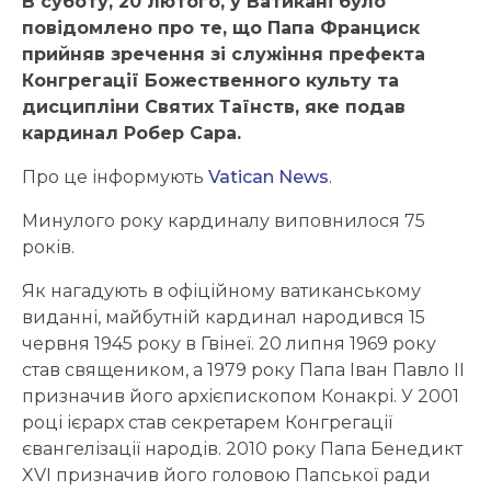
В суботу, 20 лютого, у Ватикані було
повідомлено про те, що Папа Франциск
прийняв зречення зі служіння префекта
Конгрегації Божественного культу та
дисципліни Святих Таїнств, яке подав
кардинал Робер Сара.
Про це інформують
Vatican News
.
Минулого року кардиналу виповнилося 75
років.
Як нагадують в офіційному ватиканському
виданні, майбутній кардинал народився 15
червня 1945 року в Гвінеї. 20 липня 1969 року
став священиком, а 1979 року Папа Іван Павло ІІ
призначив його архієпископом Конакрі. У 2001
році ієрарх став секретарем Конгрегації
євангелізації народів. 2010 року Папа Бенедикт
XVI призначив його головою Папської ради