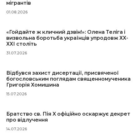
мігрантів
01.08.2026
«Гойдайте ж кличний дзвін!»: Олена Теліга і
визвольна боротьба українців упродовж ХХ-
ХХІ століть
31.07.2026
Відбувся захист дисертації, присвяченої
богословським поглядам священномученика
Григорія Хомишина
15.07.2026
Братство св. Пія X офіційно оскаржує декрет
про відлучення
14.07.2026