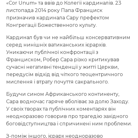
«Cor Unum» та ввів до Колегії кардиналів. 23
листопада 2014 року Папа Франциск
призначив кардинала Сару префектом
Конгрегації Божественного культу.
Кардинал був чи не найбільш консервативним
серед нинішніх ватиканських ієрархів.
Уникаючи публічної конфронтації з
Франциском, Робер Сара різко критикував
сучасні негативні тенденції у житті Церкви,
передусім відхід від чіткого теоцентричного
мислення і втрату почуття сакрального.
Будучи сином Африканського континенту,
Сара водночас гаряче вболіває за долю Заходу.
У своїх творах та публічних коментарях він
неодноразово говорив про трагедію західного
боговідступництва і спричинені ним проблеми.
З-поміж іншого, ієрарх неодноразово