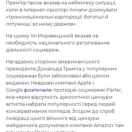
Прем’єр також вказав на небезпеку ситуації,
коли в Інтернет-просторі почали домінувати
«транснаціональні корпорації, багатші й
потужніші за низку держав»
.
На цьому тлі Моравецький вказав на
необхідність національного регулювання
діяльності соцмереж.
Нагадаємо, сторінки американського
президента Дональда Трампа у популярних
соцмережах були заблоковані або цілком
видалені. Невдовзі компанії Apple і
Google
розпочали
протидію соцмережі Parler,
яка через відсутність ідеологічної цензури
встигла набрати популярності серед людей
консервативних поглядів. Згодом до спроб
ліквідації цього вільного від цензури
майданчика долучилася компанія Amazon: там