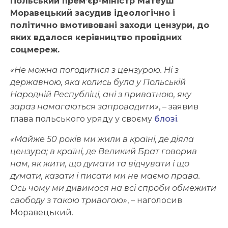
Польський прем’єр-міністр Матеуш
Моравецький засудив ідеологічно і
політично вмотивовані заходи цензури, до
яких вдалося керівництво провідних
соцмереж.
«Не можна погодитися з цензурою. Ні з
державною, яка колись була у Польській
Народній Республіці, ані з приватною, яку
зараз намагаються запровадити»
, – заявив
глава польського уряду у своєму
блозі
.
«Майже 50 років ми жили в країні, де діяла
цензура; в країні, де Великий Брат говорив
нам, як жити, що думати та відчувати і що
думати, казати і писати ми не маємо права.
Ось чому ми дивимося на всі спроби обмежити
свободу з такою тривогою»
, – наголосив
Моравецький.