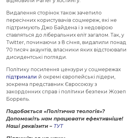
відмовили Parler у хостингу.
Видалення сторінок також зачепило
пересічних користувачів соцмереж, які не
підтримують Джо Байдена і з недовірою
ставляться до ліберальних еліт загалом. Так, у
Twitter, починаючи з 8 січня, видалили понад
70 тисяч акаунтів, власники яких відстоювали
дисидентські погляди.
Політику посилення цензури у соцмережах
підтримали
й окремі європейські лідери,
зокрема представник Євросоюзу з
закордонних справ і політики безпеки Жозеп
Боррель.
Подобається «Політична теологія»?
Допоможіть нам працювати ефективніше!
Наші реквізити –
ТУТ