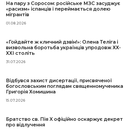
На пару з Соросом: російське МЗС засуджує
«расизм» іспанців і переймається долею
мігрантів
01.08.2026
«Гойдайте ж кличний дзвін!»: Олена Теліга і
визвольна боротьба українців упродовж ХХ-
ХХІ століть
31.07.2026
Відбувся захист дисертації, присвяченої
богословським поглядам священномученика
Григорія Хомишина
15.07.2026
Братство св. Пія X офіційно оскаржує декрет
про відлучення