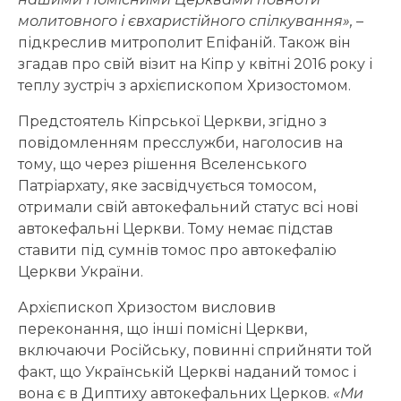
молитовного і євхаристійного спілкування»,
–
підкреслив митрополит Епіфаній. Також він
згадав про свій візит на Кіпр у квітні 2016 року і
теплу зустріч з архієпископом Хризостомом.
Предстоятель Кіпрської Церкви, згідно з
повідомленням пресслужби, наголосив на
тому, що через рішення Вселенського
Патріархату, яке засвідчується томосом,
отримали свій автокефальний статус всі нові
автокефальні Церкви. Тому немає підстав
ставити під сумнів томос про автокефалію
Церкви України.
Архієпископ Хризостом висловив
переконання, що інші помісні Церкви,
включаючи Російську, повинні сприйняти той
факт, що Українській Церкві наданий томос і
вона є в Диптиху автокефальних Церков.
«Ми