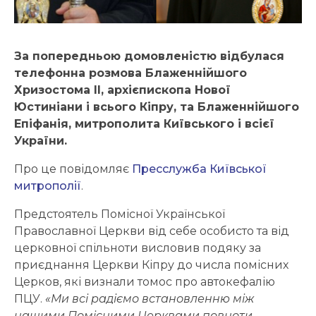
За попередньою домовленістю відбулася
телефонна розмова Блаженнійшого
Хризостома ІІ, архієпископа Нової
Юстиніани і всього Кіпру, та Блаженнійшого
Епіфанія, митрополита Київського і всієї
України.
Про це повідомляє
Пресслужба Київської
митрополії
.
Предстоятель Помісної Української
Православної Церкви від себе особисто та від
церковної спільноти висловив подяку за
приєднання Церкви Кіпру до числа помісних
Церков, які визнали томос про автокефалію
ПЦУ.
«Ми всі радіємо встановленню між
нашими Помісними Церквами повноти