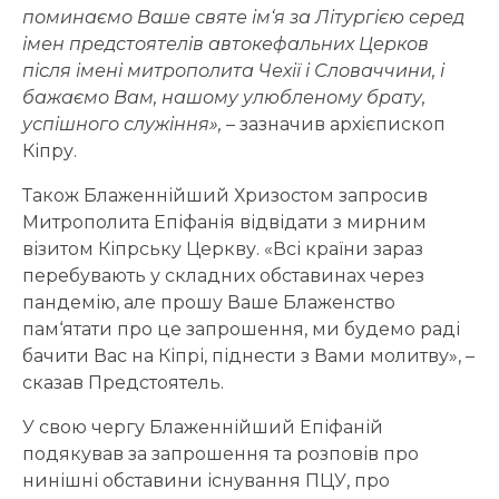
поминаємо Ваше святе ім‘я за Літургією серед
імен предстоятелів автокефальних Церков
після імені митрополита Чехії і Словаччини, і
бажаємо Вам, нашому улюбленому брату,
успішного служіння»,
– зазначив архієпископ
Кіпру.
Також Блаженнійший Хризостом запросив
Митрополита Епіфанія відвідати з мирним
візитом Кіпрську Церкву. «Всі країни зараз
перебувають у складних обставинах через
пандемію, але прошу Ваше Блаженство
пам‘ятати про це запрошення, ми будемо раді
бачити Вас на Кіпрі, піднести з Вами молитву», –
сказав Предстоятель.
У свою чергу Блаженнійший Епіфаній
подякував за запрошення та розповів про
нинішні обставини існування ПЦУ, про