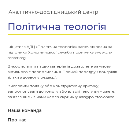
Аналітично-дослідницький центр
Політична теологія
Ініціатива АДЦ «Політична теологія» започаткована за
підтримки Християнської служби порятунку www.crs-
center.org.
Використання наших матеріалів дозволене за умови
активного гіперпосилання. Повний передрук лонгрідів –
тільки з дозволу редакції.
Висловити подяку або конструктивну критику,
запропонувати допомогу або власні тексти ви можете,
зв’язавшись із нами через скриньку
adc@politteo.online
.
Наша команда
Про нас