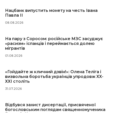
Нацбанк випустить монету на честь Івана
Павла ІІ
08.08.2026
На пару з Соросом: російське МЗС засуджує
«расизм» іспанців і переймається долею
мігрантів
01.08.2026
«Гойдайте ж кличний дзвін!»: Олена Теліга і
визвольна боротьба українців упродовж ХХ-
ХХІ століть
31.07.2026
Відбувся захист дисертації, присвяченої
богословським поглядам священномученика