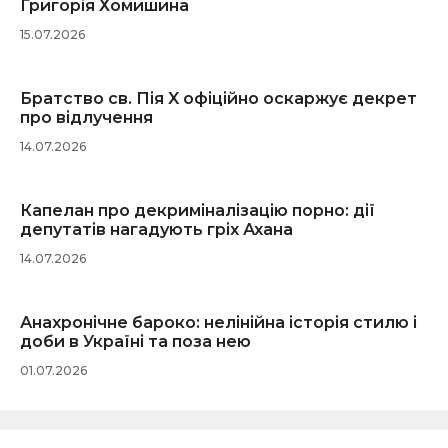
Григорія Хомишина
15.07.2026
Братство св. Пія X офіційно оскаржує декрет
про відлучення
14.07.2026
Капелан про декриміналізацію порно: дії
депутатів нагадують гріх Ахана
14.07.2026
Анахронічне бароко: нелінійна історія стилю і
доби в Україні та поза нею
01.07.2026