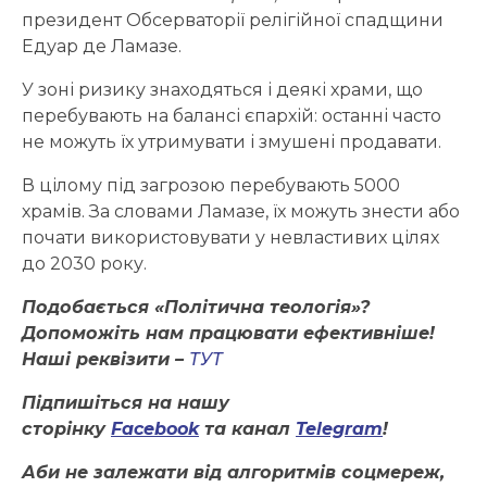
президент Обсерваторії релігійної спадщини
Едуар де Ламазе.
У зоні ризику знаходяться і деякі храми, що
перебувають на балансі єпархій: останні часто
не можуть їх утримувати і змушені продавати.
В цілому під загрозою перебувають 5000
храмів. За словами Ламазе, їх можуть знести або
почати використовувати у невластивих цілях
до 2030 року.
Подобається «Політична теологія»?
Допоможіть нам працювати ефективніше!
Наші реквізити –
ТУТ
Підпишіться на нашу
сторінку
Facebook
та канал
Telegram
!
Аби не залежати від алгоритмів соцмереж,