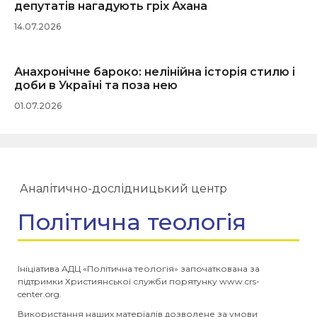
депутатів нагадують гріх Ахана
14.07.2026
Анахронічне бароко: нелінійна історія стилю і
доби в Україні та поза нею
01.07.2026
Аналітично-дослідницький центр
Політична теологія
Ініціатива АДЦ «Політична теологія» започаткована за
підтримки Християнської служби порятунку www.crs-
center.org.
Використання наших матеріалів дозволене за умови