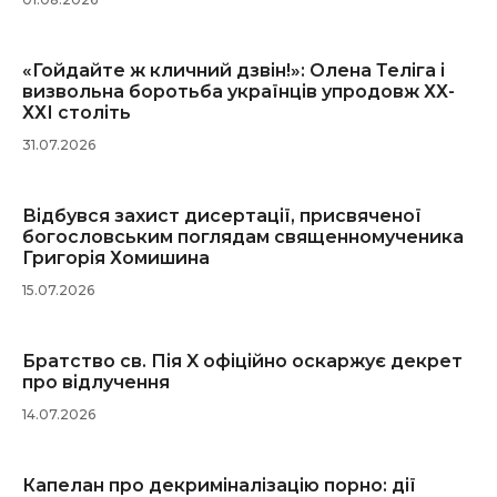
«Гойдайте ж кличний дзвін!»: Олена Теліга і
визвольна боротьба українців упродовж ХХ-
ХХІ століть
31.07.2026
Відбувся захист дисертації, присвяченої
богословським поглядам священномученика
Григорія Хомишина
15.07.2026
Братство св. Пія X офіційно оскаржує декрет
про відлучення
14.07.2026
Капелан про декриміналізацію порно: дії