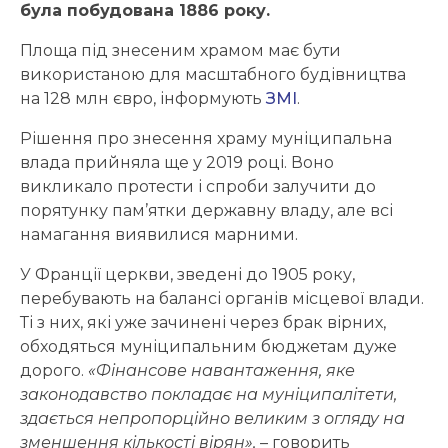
була побудована 1886 року.
Площа під знесеним храмом має бути
використаною для масштабного будівництва
на 128 млн євро, інформують
ЗМІ
.
Рішення про знесення храму муніципальна
влада прийняла ще у 2019 році. Воно
викликало протести і спроби залучити до
порятунку пам’ятки державну владу, але всі
намагання виявилися марними.
У Франції церкви, зведені до 1905 року,
перебувають на балансі органів місцевої влади.
Ті з них, які уже зачинені через брак вірних,
обходяться муніципальним бюджетам дуже
дорого.
«Фінансове навантаження, яке
законодавство покладає на муніципалітети,
здається непропорційно великим з огляду на
зменшення кількості вірян»,
– говорить