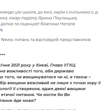
ди цієї школи, до якої, окрім її очільника о. д-
ема, лікар-педіатр Ярина Пікулицька,
Цюпка та ліценціат біоетики Наталя
ws
.
 News» питань та відповідей представників
***
ічня 2021 року у Києві, Глава УГКЦ
на важливості того, аби держава
 того, чи вакцинуватися чи ні, а також –
бір вакцини важливий не лише з точки зору її
ології її створення, адже деякі вакцини
 етичні питання. Чи могли би Ви
итання йде мова?