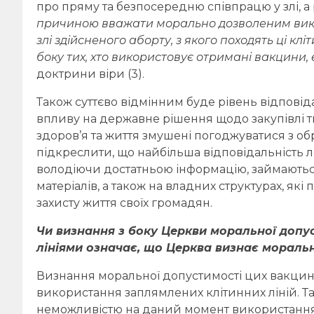
про пряму та безпосередню співпрацю у злі, а
причиною вважати морально дозволеним викор
злі здійсненого аборту, з якого походять ці клі
боку тих, хто використовує отримані вакцини,
доктрини віри (3).
Також суттєво відмінним буде рівень відповід
впливу на державне рішення щодо закупівлі ти
здоров’я та життя змушені погоджуватися з 
підкреслити, що найбільша відповідальність л
володіючи достатньою інформацію, займають
матеріалів, а також на владних структурах, я
захисту життя своїх громадян.
Чи визнання з боку Церкви моральної допу
лініями означає, що Церква визнає моральн
Визнання моральної допустимості цих вакцин 
використання заплямлених клітинних ліній. 
неможливістю на даний момент використання