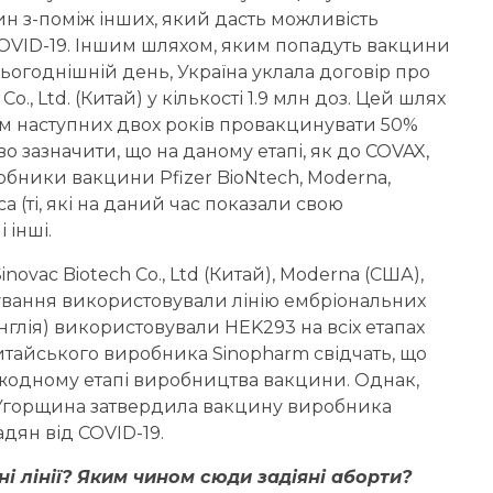
н з-поміж інших, який дасть можливість
OVID-19. Іншим шляхом, яким попадуть вакцини
ьогоднішній день, Україна уклала договір про
., Ltd. (Китай) у кількості 1.9 млн доз. Цей шлях
ом наступних двох років провакцинувати 50%
о зазначити, що на даному етапі, як до COVAX,
обники вакцини Pfizer BioNtech, Moderna,
eca (ті, які на даний час показали свою
 інші.
ovac Biotech Co., Ltd (Китай), Moderna (США),
тування використовували лінію ембріональних
нглія) використовували HEK293 на всіх етапах
итайського виробника Sinopharm свідчать, що
 жодному етапі виробництва вакцини. Однак,
 Угорщина затвердила вакцину виробника
дян від COVID-19.
 лінії? Яким чином сюди задіяні аборти?