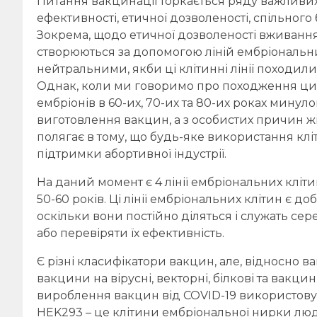
Питання вакцинації торкається ряду важливих 
ефективності, етичної дозволеності, спільного б
Зокрема, щодо етичної дозволеності вживання 
створюються за допомогою ліній ембріональних
нейтральними, якби ці клітинні лінії походил
Однак, коли ми говоримо про походження цих л
ембріонів в 60-их, 70-их та 80-их роках минуло
виготовлення вакцин, а з особистих причин ж
полягає в тому, що будь-яке використання клі
підтримки абортивної індустрії.
На даний момент є 4 лінії ембріональних клітин,
50-60 років. Ці лінії ембріональних клітин є д
оскільки вони постійно діляться і служать се
або перевіряти їх ефективність.
Є різні класифікатори вакцин, але, відносно 
вакцини на вірусні, векторні, білкові та вакци
вироблення вакцин від COVID-19 використовув
HEK293 – це клітини ембріональної нирки люди