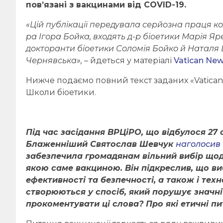
пов’язані з вакцинами від COVID-19.
«Цій публікації передувала серйозна праця коман
ра Ігора Бойка, входять д-р біоетики Марія Яр
докторанти біоетики Соломія Бойко й Наталя 
Чернявська»,
– йдеться у матеріалі
Vatican Ne
Нижче подаємо повний текст заданих «Vatican
Школи біоетики.
Під час засідання ВРЦіРО, що відбулося 27 с
Блаженніший Святослав Шевчук
наголосив
забезпечила громадянам вільний вибір щодо
якою саме вакциною. Він підкреслив, що ви
ефективності та безпечності, а також і техн
створюються у спосіб, який порушує значні
прокоментувати ці слова? Про які етичні п