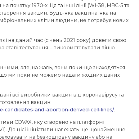
початку 1970-х. Ця та інші лінії (WI-38, MRC-5 та
створення вакцин. Будь-яка вакцина, яка на
ї ембріональних клітин людини, не потребує нових
які на даний час (січень 2021 року) довели свою
на етапі тестування – використовували лінію
анними, але, на жаль, вони поки-що знаходяться
є, що ми поки не можемо надати жодних даних
ані всі виробники вакцин від коронавірусу та
иготовлення вакцин:
ne-candidates-and-abortion-derived-cell-lines/
.
ціативи COVAX, яку створено на платформі
AVI). До цієї ініціативи належать ще щонайменше
розраховувати на безкоштовну вакцину або на