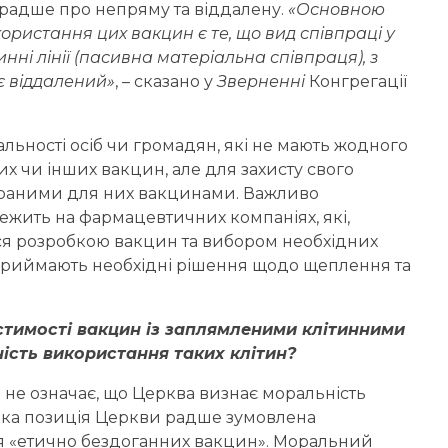
 радше про непряму та віддалену.
«Основною
истання цих вакцин є те, що вид співпраці у
тинні лінії (пасивна матеріальна співпраця), з
 є віддалений»
, – сказано у
Зверненні
Конгрегації
альності осіб чи громадян, які не мають жодного
х чи інших вакцин, але для захисту свого
обраними для них вакцинами. Важливо
ежить на фармацевтичних компаніях, які,
ся розробкою вакцин та вибором необхідних
кі приймають необхідні рішення щодо щеплення та
стимості вакцин із заплямленими клітинними
ість використання таких клітин?
не означає, що Церква визнає моральність
Така позиція Церкви радше зумовлена
 «етично бездоганних вакцин». Моральний