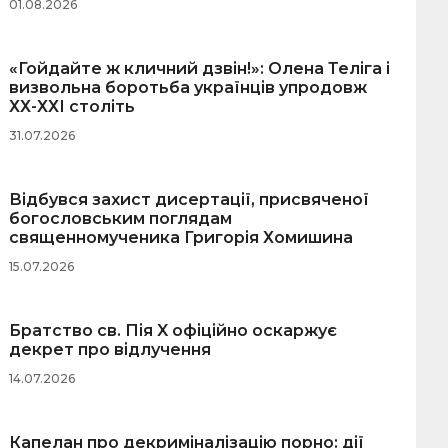
01.08.2026
«Гойдайте ж кличний дзвін!»: Олена Теліга і
визвольна боротьба українців упродовж
ХХ-ХХІ століть
31.07.2026
Відбувся захист дисертації, присвяченої
богословським поглядам
священномученика Григорія Хомишина
15.07.2026
Братство св. Пія X офіційно оскаржує
декрет про відлучення
14.07.2026
Капелан про декриміналізацію порно: дії