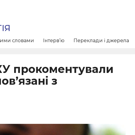
ІЯ
тими словами
Інтерв’ю
Переклади і джерела
УКУ прокоментували
ов’язані з