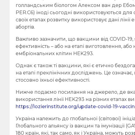
голландським біологом Алексом ван дер Ебом на 
PER.C6) іноді сьогодні використовуються для 
своїх етапах розвитку використовує дані ліні
абортів.
Важливо зазначити, що вакцини від COVID-19, 
ефективність – або на етапі виготовлення, або 
ембріональних клітин HEK293.
Однак є також ті вакцини, які є етично бездог
на етапі преклінічних досліджень. Це означа
стосовно їхньої ефективності.
Нижче подаємо посилання на джерело, де вказ
використання лінії HEK293 на різних етапах в
https://lozierinstitute.org/update-covid-19-vacci
Україна належить до глобальної (світової) іні
Глобального альянсу із вакцин та імунізації (G
180 країн, які, так само, як і Україна, можуть 