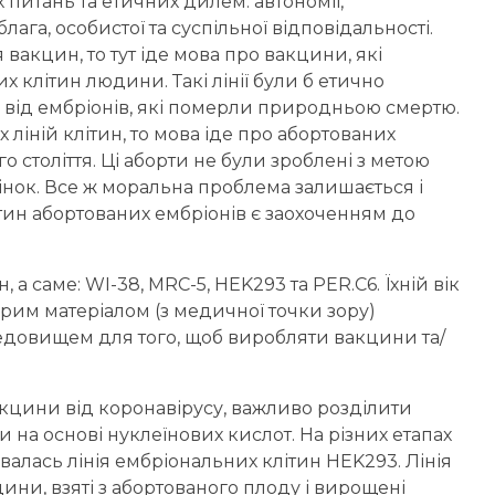
питань та етичних дилем: автономії,
лага, особистої та суспільної відповідальності.
вакцин, то тут іде мова про вакцини, які
 клітин людини. Такі лінії були б етично
и від ембріонів, які померли природньою смертю.
іній клітин, то мова іде про абортованих
го століття. Ці аборти не були зроблені з метою
інок. Все ж моральна проблема залишається і
тин абортованих ембріонів є заохоченням до
 а саме: WI-38, MRC-5, HEK293 та PER.C6. Їхній вік
обрим матеріалом (з медичної точки зору)
редовищем для того, щоб виробляти вакцини та/
вакцини від коронавірусу, важливо розділити
ни на основі нуклеїнових кислот. На різних етапах
алась лінія ембріональних клітин HEK293. Лінія
ни, взяті з абортованого плоду і вирощені