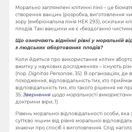
Морально заплямлені клітинні лінії – це біома
створення вакцин (розробка, виготовлення чи
зору (ембріональна лінія HEK 293), оскільки 
плодів. Такі вакцини не є «бездоганно чистими
Що означають відмінні рівні у моральній ві
з людських абортованих плодів?
Коли йдеться про використання клітин аборто
вжитку у наукових дослідженнях – існують різні
(пор.
Dignitas Personae
, 35). В організаціях, д
походження, відповідальність тих, хто приймає
відповідальність тих, хто такого рішення не пр
35;
Звернення
щодо моральності використання
доктрини віри, 1).
Рівень моральної відповідальності особи, яка 
суттєво іншим від рівня моральної відповідал
знаючи про спосіб її виготовлення. Слід нагол