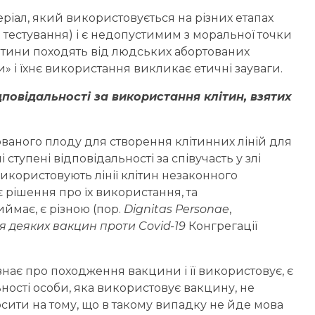
теріал, який використовується на різних етапах
 тестування) і є недопустимим з моральної точки
клітини походять від людських абортованих
» і їхнє використання викликає етичні зауваги.
дповідальності за використання клітин, взятих
ваного плоду для створення клітинних ліній для
 ступені відповідальності за співучасть у злі
е використовують лінії клітин незаконного
 рішення про їх використання, та
иймає, є різною (пор.
Dignitas Personae
,
 деяких вакцин проти Covid-19
Конгрегації
знає про походження вакцини і її використовує, є
ьності особи, яка використовує вакцину, не
осити на тому, що в такому випадку не йде мова