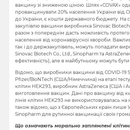
вакцину зі зниженою ціною. Шлях «COVAX» оди
провакцинувати 20% населення України від C
до України, є кошти державного бюджету. На с
закупівлю вакцини виробника Sinovac Biotech Co
разом з попереднім дасть можливість протяг
населення від коронавірусної хвороби. Важлив
так і до держзакупівель, можуть попадати вир
Sinovac Biotech Co., Ltd., Sinopharm та AstraZen
ефективність), але в майбутньому можуть бути і
Відомо, що виробники вакцини від COVID-19 Sin
Pfizer/BioNTech (США/Німеччина) на етапі тес
клітин HEK293, виробник AstraZeneca (США і А
виготовлення вакцин. Дані про вакцину від к
лінія клітин HEK293 не використовувалась на
також відомо, що з Європейських країн лише
Sinopharm для рутинної вакцинації своїх грома
Що означають морально заплямлені клітинні