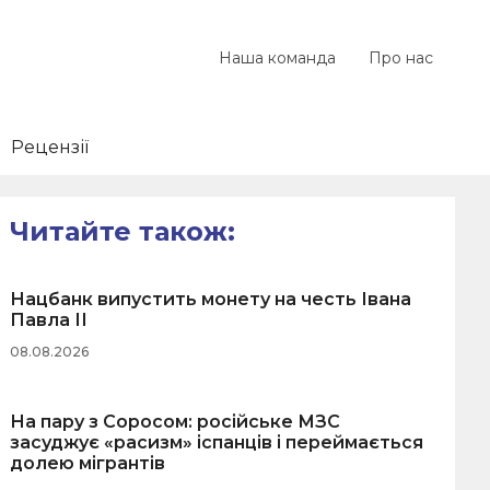
Наша команда
Про нас
Рецензії
Читайте також:
Нацбанк випустить монету на честь Івана
Павла ІІ
08.08.2026
На пару з Соросом: російське МЗС
засуджує «расизм» іспанців і переймається
долею мігрантів