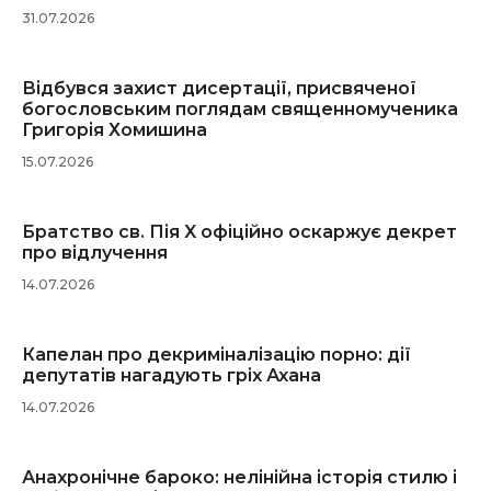
31.07.2026
Відбувся захист дисертації, присвяченої
богословським поглядам священномученика
Григорія Хомишина
15.07.2026
Братство св. Пія X офіційно оскаржує декрет
про відлучення
14.07.2026
Капелан про декриміналізацію порно: дії
депутатів нагадують гріх Ахана
14.07.2026
Анахронічне бароко: нелінійна історія стилю і