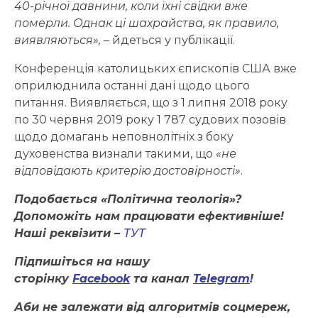
40-річної давнини, коли їхні свідки вже
померли. Однак ці шахрайства, як правило,
виявляються»,
– йдеться у публікації.
Конференція католицьких єпископів США вже
оприлюднила останні дані щодо цього
питання. Виявляється, що з 1 липня 2018 року
по 30 червня 2019 року 1 787 судових позовів
щодо домагань неповнолітніх з боку
духовенства визнали такими, що
«не
відповідають критерію достовірності»
.
Подобається «Політична теологія»?
Допоможіть нам працювати ефективніше!
Наші реквізити –
ТУТ
Підпишіться на нашу
сторінку
Facebook
та канал
Telegram
!
Аби не залежати від алгоритмів соцмереж,