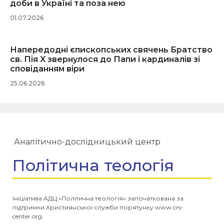
доби в Україні та поза нею
01.07.2026
Напередодні єпископських свячень Братство
св. Пія X звернулося до Папи і кардиналів зі
сповіданням віри
25.06.2026
Аналітично-дослідницький центр
Політична теологія
Ініціатива АДЦ «Політична теологія» започаткована за
підтримки Християнської служби порятунку www.crs-
center.org.