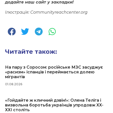
додайте наш сайт у закладки!
Ілюстрація:
Сommunityreachcenter.org
Читайте також:
На пару з Соросом: російське МЗС засуджує
«расизм» іспанців і переймається долею
мігрантів
01.08.2026
«Гойдайте ж кличний дзвін!»: Олена Теліга і
визвольна боротьба українців упродовж ХХ-
ХХІ століть