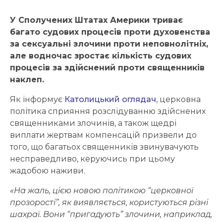
У Сполучених Штатах Америки триває
багато судових процесів проти духовенства
за сексуальні злочини проти неповнолітніх,
але водночас зростає кількість судових
процесів за здійснений проти священників
наклеп.
Як інформує
Католицький оглядач
, церковна
політика сприяння розслідуванню здійснених
священниками злочинів, а також щедрі
виплати жертвам компенсацій призвели до
того, що багатьох священників звинувачують
несправедливо, керуючись при цьому
жадобою наживи.
«На жаль, цією новою політикою “церковної
прозорості”, як виявляється, користуються різні
шахраї. Вони “пригадують” злочини, наприклад,