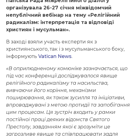
Папська Рада міжрелігійного діалогу
організувала 26-27 січня міжвідомчий
непублічний вебінар на тему «Релігійний
радикалізм: інтерпретація та відповіді
християн і мусульман».
В заході взяли участь експерти як з
християнського, так і з мусульманського боку,
інформують
Vatican News
.
«В оприлюдненому комюніке зазначається, що
під час конференції досліджувалося явище
релігійного радикалізму та насильства,
вивчаючи його коріння, механізми
поширювання, як також зусилля та ініціативи,
впроваджувані з метою протидії та запобігання
цим процесам. Ця зустріч входить у рамки
постійної праці деяких відомств Святого
Престолу, завданням якої є зрозуміти це
загрозливе явище та співпрацювати задля