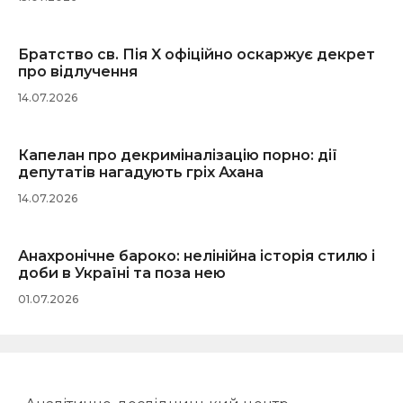
Братство св. Пія X офіційно оскаржує декрет
про відлучення
14.07.2026
Капелан про декриміналізацію порно: дії
депутатів нагадують гріх Ахана
14.07.2026
Анахронічне бароко: нелінійна історія стилю і
доби в Україні та поза нею
01.07.2026