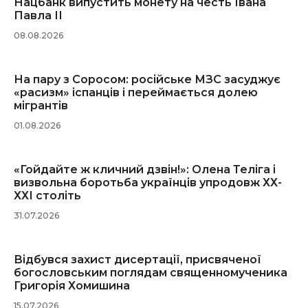
Нацбанк випустить монету на честь Івана
Павла ІІ
08.08.2026
На пару з Соросом: російське МЗС засуджує
«расизм» іспанців і переймається долею
мігрантів
01.08.2026
«Гойдайте ж кличний дзвін!»: Олена Теліга і
визвольна боротьба українців упродовж ХХ-
ХХІ століть
31.07.2026
Відбувся захист дисертації, присвяченої
богословським поглядам священномученика
Григорія Хомишина
15.07.2026