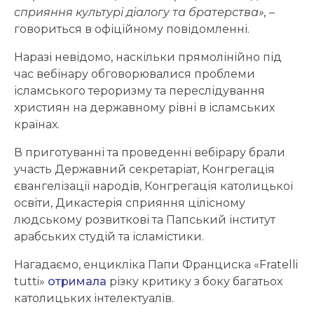
сприяння культурі діалогу та братерства»,
–
говориться в офіційному повідомленні.
Наразі невідомо, наскільки прямолінійно під
час вебінару обговорювалися проблеми
ісламського тероризму та переслідування
християн на державному рівні в ісламських
країнах.
В приготуванні та проведенні вебірару брали
участь Державний секретаріат, Конгрегація
євангелізації народів, Конгрегація католицької
освіти, Дикастерія сприяння цілісному
людському розвиткові та Папський інститут
арабських студій та ісламістики.
Нагадаємо, енцикліка Папи Франциска «Fratelli
tutti»
отримала
різку критику з боку багатьох
католицьких інтелектуалів.