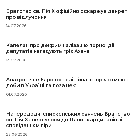
Братство св. Пія X офіційно оскаржує декрет
про відлучення
14.07.2026
Капелан про декриміналізацію порно: дії
депутатів нагадують гріх Ахана
14.07.2026
Анахронічне бароко: нелінійна історія стилю і
доби в Україні та поза нею
01.07.2026
Напередодні єпископських свячень Братство
св. Пія X звернулося до Папи і кардиналів зі
сповіданням віри
25.06.2026