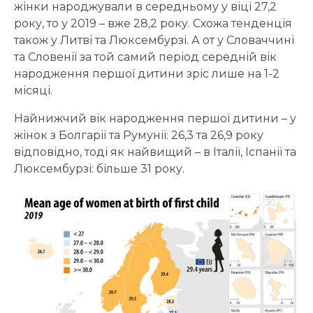
жінки народжували в середньому у віці 27,2
року, то у 2019 – вже 28,2 року. Схожа тенденція
також у Литві та Люксембурзі. А от у Словаччині
та Словенії за той самий період середній вік
народження першої дитини зріс лише на 1-2
місяці.
Найнижчий вік народження першої дитини – у
жінок з Болгарії та Румунії: 26,3 та 26,9 року
відповідно, тоді як найвищий – в Італії, Іспанії та
Люксембурзі: більше 31 року.