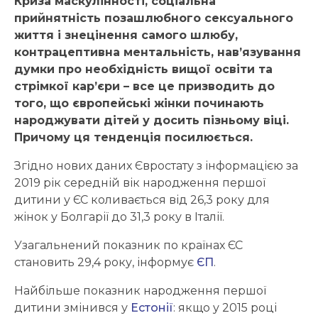
Криза маскулінності, соціальна
прийнятність позашлюбного сексуального
життя і знецінення самого шлюбу,
контрацептивна ментальність, нав’язування
думки про необхідність вищої освіти та
стрімкої кар’єри – все це призводить до
того, що європейські жінки починають
народжувати дітей у досить пізньому віці.
Причому ця тенденція посилюється.
Згідно нових даних Євростату з інформацією за
2019 рік середній вік народження першої
дитини у ЄС коливається від 26,3 року для
жінок у Болгарії до 31,3 року в Італії.
Узагальнений показник по країнах ЄС
становить 29,4 року, інформує
ЄП
.
Найбільше показник народження першої
дитини змінився у
Естонії
: якщо у 2015 році