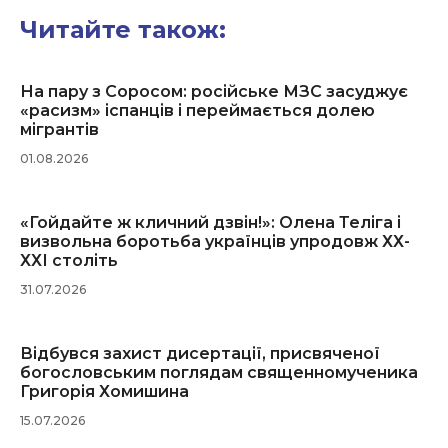
Читайте також:
На пару з Соросом: російське МЗС засуджує
«расизм» іспанців і переймається долею
мігрантів
01.08.2026
«Гойдайте ж кличний дзвін!»: Олена Теліга і
визвольна боротьба українців упродовж ХХ-
ХХІ століть
31.07.2026
Відбувся захист дисертації, присвяченої
богословським поглядам священномученика
Григорія Хомишина
15.07.2026