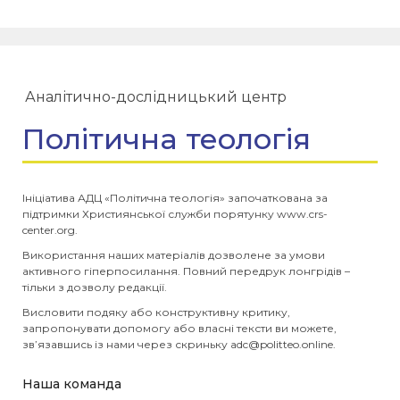
Аналітично-дослідницький центр
Політична теологія
Ініціатива АДЦ «Політична теологія» започаткована за
підтримки Християнської служби порятунку www.crs-
center.org.
Використання наших матеріалів дозволене за умови
активного гіперпосилання. Повний передрук лонгрідів –
тільки з дозволу редакції.
Висловити подяку або конструктивну критику,
запропонувати допомогу або власні тексти ви можете,
зв’язавшись із нами через скриньку
adc@politteo.online
.
Наша команда