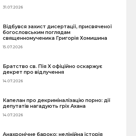
31.07.2026
Відбувся захист дисертації, присвяченої
богословським поглядам
священномученика Григорія Хомишина
15.07.2026
Братство св. Пія X офіційно оскаржує
декрет про відлучення
14.07.2026
Капелан про декриміналізацію порно: дії
депутатів нагадують гріх Ахана
14.07.2026
Анахронічне бароко: нелінійна історія