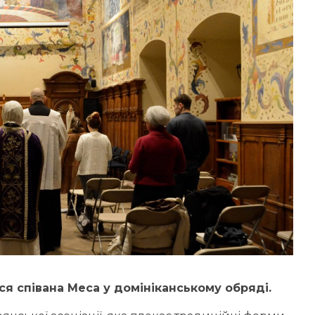
ася співана Меса у домініканському обряді.