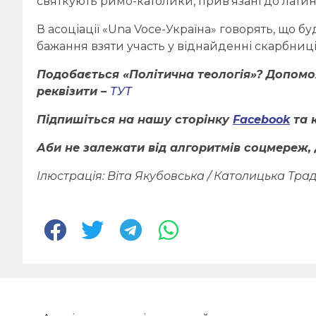
святкують римо-католики, прив’язані до латинс
В асоціації «Una Voce-Україна» говорять, що б
бажання взяти участь у віднайденні скарбниці 
Подобається «Політична теологія»? Допом
реквізити –
ТУТ
Підпишіться на нашу сторінку
Facebook
та 
Аби не залежати від алгоритмів соцмереж, 
Ілюстрація: Віта Якубовська / Католицька Трад