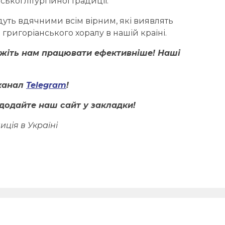
ької літургійної традиції.
удуть вдячними всім вірним, які виявлять
григоріанського хоралу в нашій країні.
ожіть нам працювати ефективніше! Наші
канал
Telegram
!
додайте наш сайт у закладки!
иція в Україні