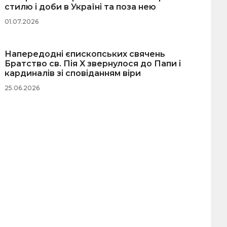
стилю і доби в Україні та поза нею
01.07.2026
Напередодні єпископських свячень
Братство св. Пія X звернулося до Папи і
кардиналів зі сповіданням віри
25.06.2026