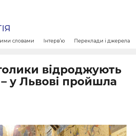
ІЯ
тими словами
Інтерв’ю
Переклади і джерела
атолики відроджують
– у Львові пройшла