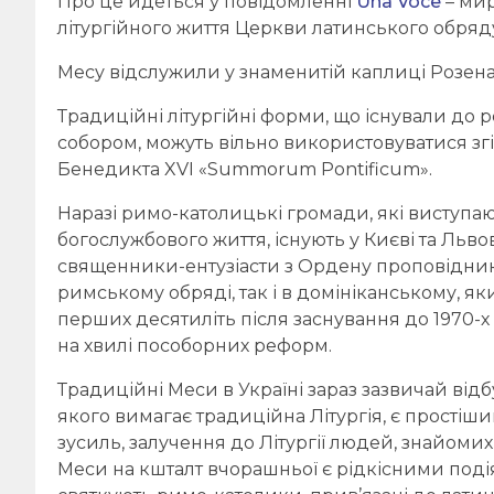
Про це йдеться у повідомленні
Una Voce
– мир
літургійного життя Церкви латинського обряд
Месу відслужили у знаменитій каплиці Розена
Традиційні літургійні форми, що існували до
собором, можуть вільно використовуватися з
Бенедикта XVI «Summorum Pontificum».
Наразі римо-католицькі громади, які виступа
богослужбового життя, існують у Києві та Льв
священники-ентузіасти з Ордену проповідників
римському обряді, так і в домініканському, я
перших десятиліть після заснування до 1970-х
на хвилі пособорних реформ.
Традиційні Меси в Україні зараз зазвичай відб
якого вимагає традиційна Літургія, є простіши
зусиль, залучення до Літургії людей, знайомих
Меси на кшталт вчорашньої є рідкісними подія