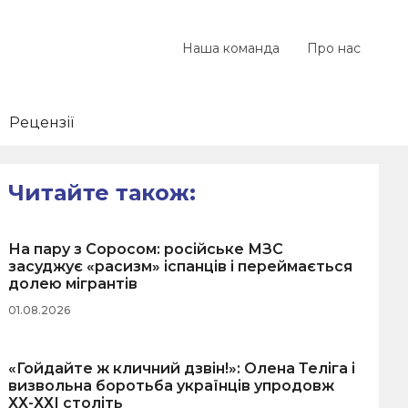
Наша команда
Про нас
Рецензії
Читайте також:
На пару з Соросом: російське МЗС
засуджує «расизм» іспанців і переймається
долею мігрантів
01.08.2026
«Гойдайте ж кличний дзвін!»: Олена Теліга і
визвольна боротьба українців упродовж
ХХ-ХХІ століть