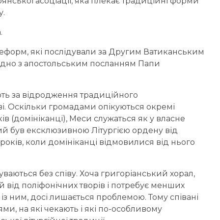
янської асоціації, яка плекає традиційні форми
у.
.
 реформ, які послідували за Другим Ватиканським
гідно з апостольським посланням Папи
ють за відродження традиційного
ові. Оскільки громадами опікуються окремі
 (домініканці), Меси служаться як у власне
кий був ексклюзивною Літургією ордену від
 років, коли домініканці відмовилися від нього
уваються без співу. Хоча григоріанський хорал,
й від поліфонічних творів і потребує менших
 із ним, досі лишається проблемою. Тому співані
ми, на які чекають і які по-особливому