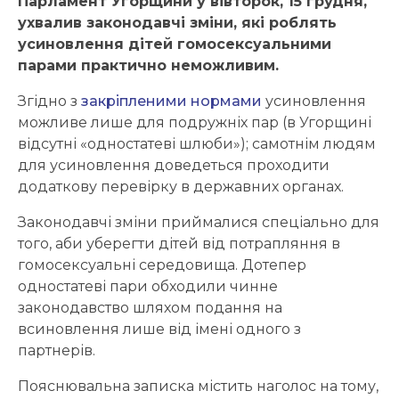
Парламент Угорщини у вівторок, 15 грудня,
ухвалив законодавчі зміни, які роблять
усиновлення дітей гомосексуальними
парами практично
неможливим
.
Згідно з
закріпленими нормами
усиновлення
можливе лише для подружніх пар (в Угорщині
відсутні «одностатеві шлюби»); самотнім людям
для усиновлення доведеться проходити
додаткову перевірку в державних органах.
Законодавчі зміни приймалися спеціально для
того, аби уберегти дітей від потрапляння в
гомосексуальні середовища. Дотепер
одностатеві пари обходили чинне
законодавство шляхом подання на
всиновлення лише від імені одного з
партнерів.
Пояснювальна записка містить наголос на тому,