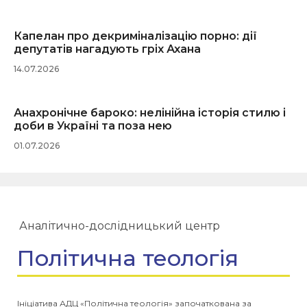
Капелан про декриміналізацію порно: дії
депутатів нагадують гріх Ахана
14.07.2026
Анахронічне бароко: нелінійна історія стилю і
доби в Україні та поза нею
01.07.2026
Аналітично-дослідницький центр
Політична теологія
Ініціатива АДЦ «Політична теологія» започаткована за