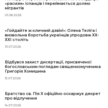
«расизм» іспанців і переймається долею
мігрантів
01.08.2026
«Гойдайте ж кличний дзвін!»: Олена Теліга і
визвольна боротьба українців упродовж ХХ-
ХХІ століть
31.07.2026
Відбувся захист дисертації, присвяченої
богословським поглядам священномученика
Григорія Хомишина
15.07.2026
Братство св. Пія X офіційно оскаржує декрет
про відлучення
14.07.2026