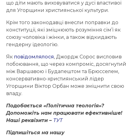
що діти мають виховуватися у дусі властивої
для Угорщини християнської культури.
Крім того законодавці внесли поправки до
конституції, які зміцнюють розуміння сім’ї як
союзу чоловіка і жінки, а також відкидають
гендерну ідеологію.
Як
повідомлялося
, Джордж Сорос висловив
побоювання, що через компроміс, досягнутий
між Варшавою і Будапештом та Брюсселем,
консервативно-християнський лідер
Угорщини Віктор Орбан може зміцнити свою
владу.
Подобається «Політична теологія»?
Допоможіть нам працювати ефективніше!
Наші реквізити –
ТУТ
Підпишіться на нашу