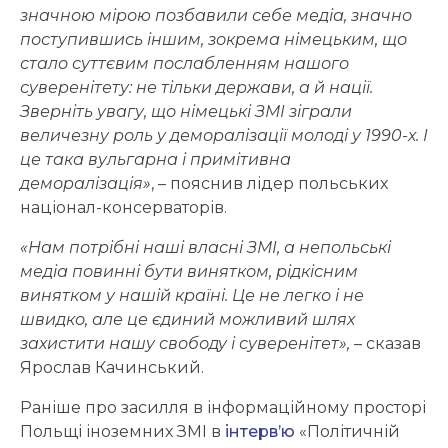
значною мірою позбавили себе медіа, значно
поступившись іншим, зокрема німецьким, що
стало суттєвим послабленням нашого
суверенітету: не тільки держави, а й нації.
Зверніть увагу, що німецькі ЗМІ зіграли
величезну роль у деморалізації молоді у 1990-х. І
це така вульгарна і примітивна
деморалізація»
, – пояснив лідер польських
націонал-консерваторів.
«Нам потрібні наші власні ЗМІ, а непольські
медіа повинні бути винятком, рідкісним
винятком у нашій країні. Це не легко і не
швидко, але це єдиний можливий шлях
захистити нашу свободу і суверенітет»,
– сказав
Ярослав Качинський.
Раніше про засилля в інформаційному просторі
Польщі іноземних ЗМІ в
інтерв’ю
«Політичній