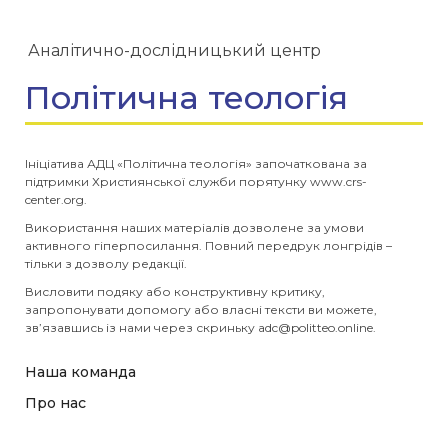
Аналітично-дослідницький центр
Політична теологія
Ініціатива АДЦ «Політична теологія» започаткована за
підтримки Християнської служби порятунку www.crs-
center.org.
Використання наших матеріалів дозволене за умови
активного гіперпосилання. Повний передрук лонгрідів –
тільки з дозволу редакції.
Висловити подяку або конструктивну критику,
запропонувати допомогу або власні тексти ви можете,
зв’язавшись із нами через скриньку
adc@politteo.online
.
Наша команда
Про нас