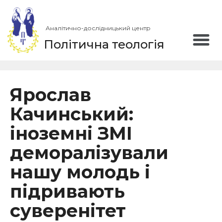
Аналітично-дослідницький центр
Політична теологія
Ярослав
Качинський:
іноземні ЗМІ
деморалізували
нашу молодь і
підривають
суверенітет