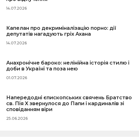
14.07.2026
Капелан про декриміналізацію порно: дії
депутатів нагадують гріх Ахана
14.07.2026
Анахронічне бароко: нелінійна історія стилю і
доби в Україні та поза нею
01.07.2026
Напередодні єпископських свячень Братство
св. Пія X звернулося до Папи і кардиналів зі
сповіданням віри
25.06.2026