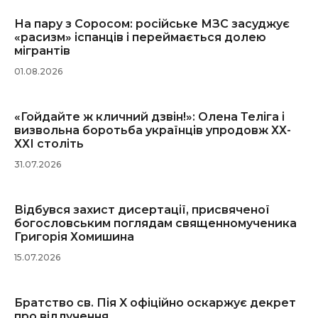
На пару з Соросом: російське МЗС засуджує
«расизм» іспанців і переймається долею
мігрантів
01.08.2026
«Гойдайте ж кличний дзвін!»: Олена Теліга і
визвольна боротьба українців упродовж ХХ-
ХХІ століть
31.07.2026
Відбувся захист дисертації, присвяченої
богословським поглядам священномученика
Григорія Хомишина
15.07.2026
Братство св. Пія X офіційно оскаржує декрет
про відлучення