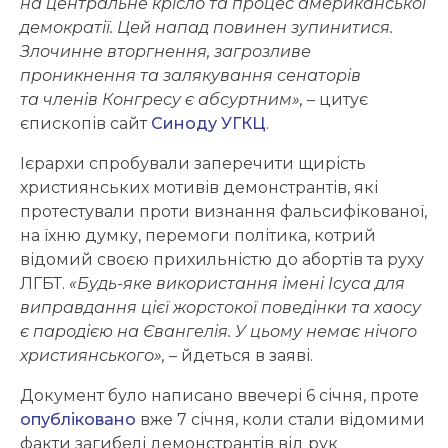
на центральне крісло та процес американської
демократії. Цей напад повинен зупинитися.
Злочинне вторгнення, загрозливе
проникнення та залякування сенаторів
та членів Конгресу є абсуртним»,
– цитує
єпископів сайт
Синоду УГКЦ
.
Ієрархи спробували заперечити щирість
християнських мотивів демонстрантів, які
протестували проти визнання фальсифікованої,
на їхню думку, перемоги політика, котрий
відомий своєю прихильністю до абортів та руху
ЛГБТ.
«Будь-яке використання імені Ісуса для
виправдання цієї жорстокої поведінки та хаосу
є пародією на Євангелія. У цьому немає нічого
християнського»,
– йдеться в заяві.
Документ було написано ввечері 6 січня, проте
опубліковано
вже 7 січня, коли стали відомими
факти загибелі демонстрантів від рук