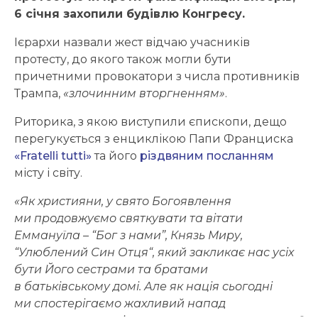
6 січня захопили будівлю Конгресу.
Ієрархи назвали жест відчаю учасників
протесту, до якого також могли бути
причетними провокатори з числа противників
Трампа,
«злочинним вторгненням»
.
Риторика, з якою виступили єпископи, дещо
перегукується з енциклікою Папи Франциска
«Fratelli tutti»
та його
різдвяним посланням
місту і світу.
«Як християни, у свято Богоявлення
ми продовжуємо святкувати та вітати
Еммануїла – “Бог з нами”, Князь Миру,
“Улюблений Син Отця“, який закликає нас усіх
бути Його сестрами та братами
в батьківському домі. Але як нація сьогодні
ми спостерігаємо жахливий напад