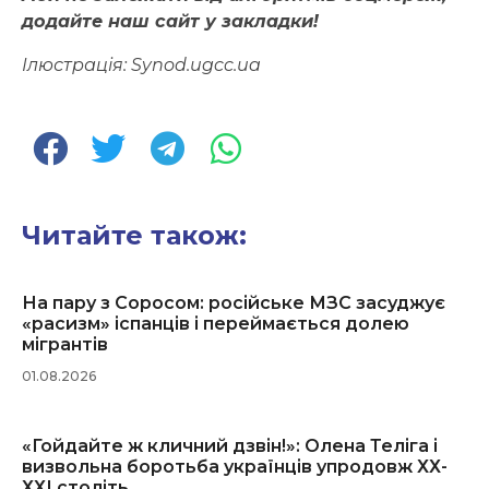
додайте наш сайт у закладки!
Ілюстрація: Synod.ugcc.ua
Читайте також:
На пару з Соросом: російське МЗС засуджує
«расизм» іспанців і переймається долею
мігрантів
01.08.2026
«Гойдайте ж кличний дзвін!»: Олена Теліга і
визвольна боротьба українців упродовж ХХ-
ХХІ століть