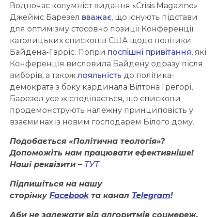
Водночас колумніст видання «Crisis Magazine»
Джеймс Барезел
вважає
, що існують підстави
для оптимізму стосовно позиції Конференції
католицьких єпископів США щодо політики
Байдена-Гарріс. Попри
поспішні привітання
, які
Конференція висловила Байдену одразу після
виборів, а також
лояльність
до політика-
демократа з боку кардинала Вілтона Грегорі,
Барезел усе ж сподівається, що єпископи
продемонструють належну принциповість у
взаєминах із новим господарем Білого дому.
Подобається «Політична теологія»?
Допоможіть нам працювати ефективніше!
Наші реквізити –
ТУТ
Підпишіться на нашу
сторінку
Facebook
та канал
Telegram
!
Аби не залежати від алгоритмів соцмереж,