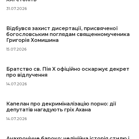
31.07.2026
Відбувся захист дисертації, присвяченої
богословським поглядам священномученика
Григорія Хомишина
15.07.2026
Братство св. Пія X офіційно оскаржує декрет
про відлучення
14.07.2026
Капелан про декриміналізацію порно: дії
депутатів нагадують гріх Ахана
14.07.2026
Анахронічне бароко: нелінійна історія стилю і