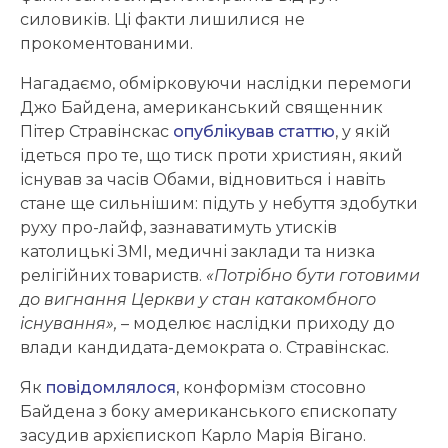
силовиків. Ці факти лишилися не
прокоментованими.
Нагадаємо, обмірковуючи наслідки перемоги
Джо Байдена, американський священник
Пітер Стравінскас
опублікував статтю
, у якій
ідеться про те, що тиск проти християн, який
існував за часів Обами, відновиться і навіть
стане ще сильнішим: підуть у небуття здобутки
руху про-лайф, зазнаватимуть утисків
католицькі ЗМІ, медичні заклади та низка
релігійних товариств.
«Потрібно бути готовими
до вигнання Церкви у стан катакомбного
існування»,
– моделює наслідки приходу до
влади кандидата-демократа о. Стравінскас.
Як
повідомлялося
, конформізм стосовно
Байдена з боку американського єпископату
засудив архієпископ Карло Марія Вігано.