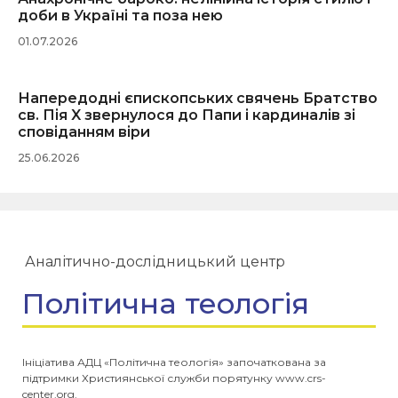
доби в Україні та поза нею
01.07.2026
Напередодні єпископських свячень Братство
св. Пія X звернулося до Папи і кардиналів зі
сповіданням віри
25.06.2026
Аналітично-дослідницький центр
Політична теологія
Ініціатива АДЦ «Політична теологія» започаткована за
підтримки Християнської служби порятунку www.crs-
center.org.