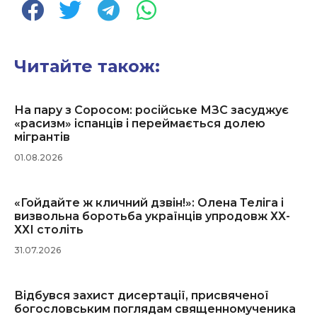
Читайте також:
На пару з Соросом: російське МЗС засуджує
«расизм» іспанців і переймається долею
мігрантів
01.08.2026
«Гойдайте ж кличний дзвін!»: Олена Теліга і
визвольна боротьба українців упродовж ХХ-
ХХІ століть
31.07.2026
Відбувся захист дисертації, присвяченої
богословським поглядам священномученика