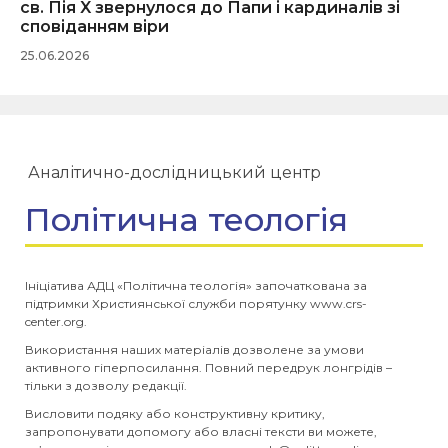
св. Пія X звернулося до Папи і кардиналів зі
сповіданням віри
25.06.2026
Аналітично-дослідницький центр
Політична теологія
Ініціатива АДЦ «Політична теологія» започаткована за
підтримки Християнської служби порятунку www.crs-
center.org.
Використання наших матеріалів дозволене за умови
активного гіперпосилання. Повний передрук лонгрідів –
тільки з дозволу редакції.
Висловити подяку або конструктивну критику,
запропонувати допомогу або власні тексти ви можете,