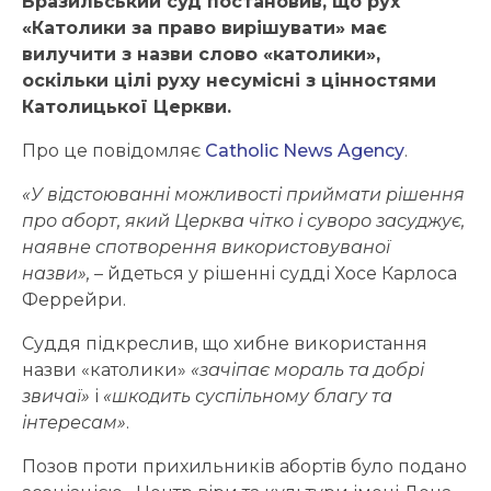
Бразильський суд постановив, що рух
«Католики за право вирішувати» має
вилучити з назви слово «католики»,
оскільки цілі руху несумісні з цінностями
Католицької Церкви.
Про це повідомляє
Catholic News Agency
.
«У відстоюванні можливості приймати рішення
про аборт, який Церква чітко і суворо засуджує,
наявне спотворення використовуваної
назви»,
– йдеться у рішенні судді Хосе Карлоса
Феррейри.
Суддя підкреслив, що хибне використання
назви «католики»
«зачіпає мораль та добрі
звичаї»
і
«шкодить суспільному благу та
інтересам»
.
Позов проти прихильників абортів було подано