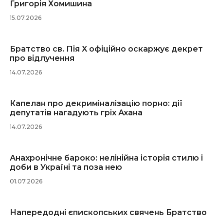
Григорія Хомишина
15.07.2026
Братство св. Пія X офіційно оскаржує декрет
про відлучення
14.07.2026
Капелан про декриміналізацію порно: дії
депутатів нагадують гріх Ахана
14.07.2026
Анахронічне бароко: нелінійна історія стилю і
доби в Україні та поза нею
01.07.2026
Напередодні єпископських свячень Братство