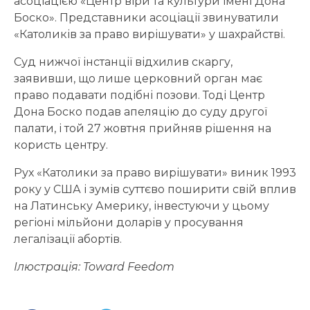
асоціацією «Центр віри та культури імені Дона
Боско». Представники асоціації звинуватили
«Католиків за право вирішувати» у шахрайстві.
Суд нижчої інстанції відхилив скаргу,
заявивши, що лише церковний орган має
право подавати подібні позови. Тоді Центр
Дона Боско подав апеляцію до суду другої
палати, і той 27 жовтня прийняв рішення на
користь центру.
Рух «Католики за право вирішувати» виник 1993
року у США і зумів суттєво поширити свій вплив
на Латинську Америку, інвестуючи у цьому
регіоні мільйони доларів у просування
легалізації абортів.
Ілюстрація:
T
oward
F
eedom