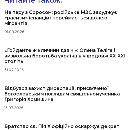
Читайте також:
На пару з Соросом: російське МЗС засуджує
«расизм» іспанців і переймається долею
мігрантів
01.08.2026
«Гойдайте ж кличний дзвін!»: Олена Теліга і
визвольна боротьба українців упродовж ХХ-ХХІ
століть
31.07.2026
Відбувся захист дисертації, присвяченої
богословським поглядам священномученика
Григорія Хомишина
15.07.2026
Братство св. Пія X офіційно оскаржує декрет