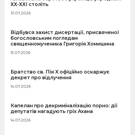
ХХ-ХХІ століть
31.07.2026
Відбувся захист дисертації, присвяченої
богословським поглядам
священномученика Григорія Хомишина
15.07.2026
Братство св. Пія X офіційно оскаржує
декрет про відлучення
14.07.2026
Капелан про декриміналізацію порно: дії
депутатів нагадують гріх Ахана
14.07.2026