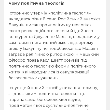
Чому політична теологія
Історично у термін «політична теологія»
вкладався різний сенс. Російський анархіст
Бакунін писав про «політичну теологію»
свого революційного колеги й ідейного
конкурента Джузеппе Мадзіні, вкладаючи у
сам термін негативний зміст: відвертому
атеїсту Бакуніну не подобалося, що Мадзіні
заграє з релігійною риторикою. Німецький
філософ права Карл Шмітт розумів під
політичною теологією форми політичного
життя, які народилися із секуляризації
богословських уявлень.
Існує ще й інший спосіб уживання терміну,
згідно з яким політична теологія – це
царина самої богословської науки,
предметом якої є суспільно-політичне