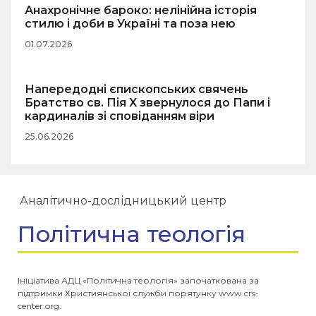
Анахронічне бароко: нелінійна історія
стилю і доби в Україні та поза нею
01.07.2026
Напередодні єпископських свячень
Братство св. Пія X звернулося до Папи і
кардиналів зі сповіданням віри
25.06.2026
Аналітично-дослідницький центр
Політична теологія
Ініціатива АДЦ «Політична теологія» започаткована за
підтримки Християнської служби порятунку www.crs-
center.org.