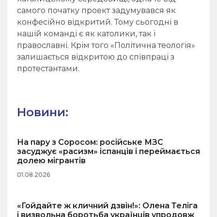
самого початку проект задумувався як
конфесійно відкритий. Тому сьогодні в
нашій команді є як католики, так і
православні. Крім того «Політична теологія»
залишається відкритою до співпраці з
протестантами.
Новини:
На пару з Соросом: російське МЗС
засуджує «расизм» іспанців і переймається
долею мігрантів
01.08.2026
«Гойдайте ж кличний дзвін!»: Олена Теліга
і визвольна боротьба українців упродовж