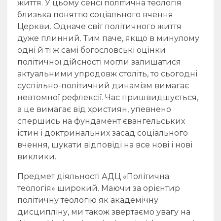
життя. У цьому сенсі політична теологія
близька поняттю соціального вчення
Церкви. Одначе світ політичного життя
дуже плинний. Тим паче, якщо в минулому
одні й ті ж самі богословські оцінки
політичної дійсності могли залишатися
актуальними упродовж століть, то сьогодні
суспільно-політичний динамізм вимагає
невтомної рефлексії. Час пришвидшується,
а це вимагає від християн, упевнено
спершись на фундамент євангельських
істин і доктринальних засад соціального
вчення, шукати відповіді на все нові і нові
виклики.
Предмет діяльності АДЦ «Політична
теологія» широкий. Маючи за орієнтир
політичну теологію як академічну
дисципліну, ми також звертаємо увагу на