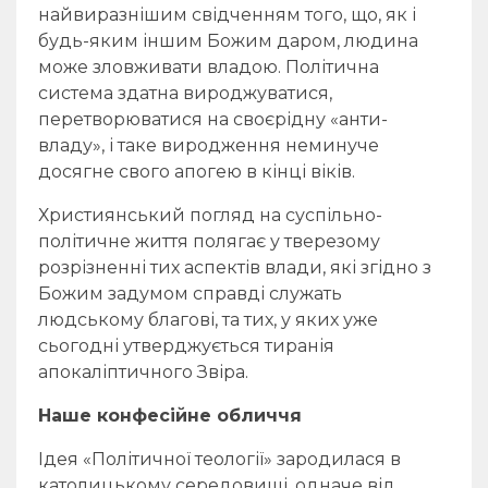
найвиразнішим свідченням того, що, як і
будь-яким іншим Божим даром, людина
може зловживати владою. Політична
система здатна вироджуватися,
перетворюватися на своєрідну «анти-
владу», і таке виродження неминуче
досягне свого апогею в кінці віків.
Християнський погляд на суспільно-
політичне життя полягає у тверезому
розрізненні тих аспектів влади, які згідно з
Божим задумом справді служать
людському благові, та тих, у яких уже
сьогодні утверджується тиранія
апокаліптичного Звіра.
Наше конфесійне обличчя
Ідея «Політичної теології» зародилася в
католицькому середовищі, одначе від