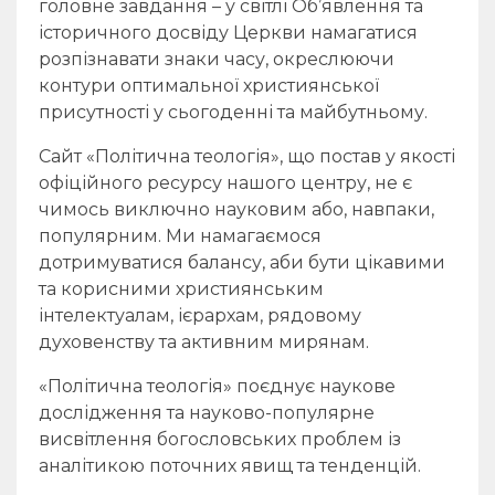
головне завдання – у світлі Об’явлення та
історичного досвіду Церкви намагатися
розпізнавати знаки часу, окреслюючи
контури оптимальної християнської
присутності у сьогоденні та майбутньому.
Сайт «Політична теологія», що постав у якості
офіційного ресурсу нашого центру, не є
чимось виключно науковим або, навпаки,
популярним. Ми намагаємося
дотримуватися балансу, аби бути цікавими
та корисними християнським
інтелектуалам, ієрархам, рядовому
духовенству та активним мирянам.
«Політична теологія» поєднує наукове
дослідження та науково-популярне
висвітлення богословських проблем із
аналітикою поточних явищ та тенденцій.