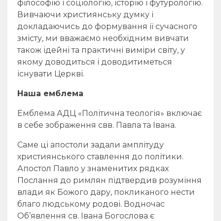
філософію і соціологію, історію і футурологію.
Вивчаючи християнську думку і
докладаючись до формування її сучасного
змісту, ми вважаємо необхідним вивчати
також ідейні та практичні виміри світу, у
якому доводиться і доводитиметься
існувати Церкві.
Наша емблема
Емблема АДЦ «Політична теологія» включає
в себе зображення свв. Павла та Івана.
Саме ці апостоли задали амплітуду
християнського ставлення до політики.
Апостол Павло у знаменитих рядках
Послання до римлян підтвердив розуміння
влади як Божого дару, покликаного нести
благо людському родові. Водночас
Об’явлення св. Івана Богослова є