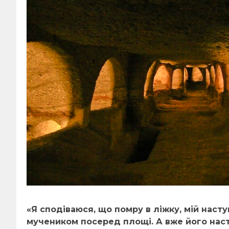
«Я сподіваюся, що помру в ліжку, мій наст
мучеником
посеред площі
.
А вже його
нас