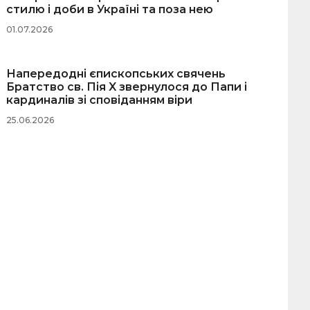
стилю і доби в Україні та поза нею
01.07.2026
Напередодні єпископських свячень
Братство св. Пія X звернулося до Папи і
кардиналів зі сповіданням віри
25.06.2026