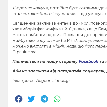
«Коротше кажучи,
потрібно бути готовими
до 
стан
катакомбн
ого
існування»,
– підсумовує о.
Священник закликав читачів до «молитовного 
час виборів фальсифікацій. Одначе, якщо Бай
мають пам’ятати рядки з Послання до євреїв:
«
майбутнього шукаємо»
(13:14).
«Лише усвідомив
можемо вистояти в міцній надії, що Його пере
Стравінскас.
Підпишіться на нашу сторінку
Facebook
та 
Аби не залежати від алгоритмів соцмереж, 
Ілюстрація:
A
egeanislands.gr