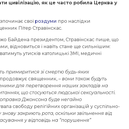
ати цивілізацію, як це часто робила Церква
у
озпочинає свої
роздуми
про наслідки
нник Пітер Стравінскас.
жо Байдена президентом, Стравінскас пише, що
ами, відновиться і навіть стане ще сильнішим:
аватимуть утисків католицькі ЗМІ, медичні
уть примиритися
з
і
смертю будь-яких
продовжує священник,
–
вони також
будуть
ен
ими
для перетворення наших закладів на
итаннях, що
стосу
ю
ться людської сексуальності.
оправк
а
Джонсона буде негайно
ала свободу релігійних організацій у суспільно-
 знову закриють рота,
оскільки звільнення від
асування у відповідь на
“порушення”