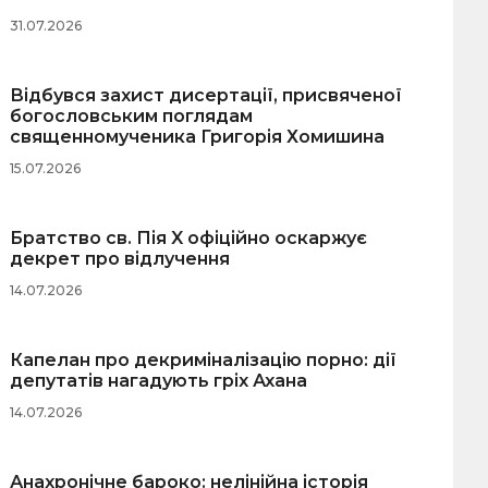
31.07.2026
Відбувся захист дисертації, присвяченої
богословським поглядам
священномученика Григорія Хомишина
15.07.2026
Братство св. Пія X офіційно оскаржує
декрет про відлучення
14.07.2026
Капелан про декриміналізацію порно: дії
депутатів нагадують гріх Ахана
14.07.2026
Анахронічне бароко: нелінійна історія