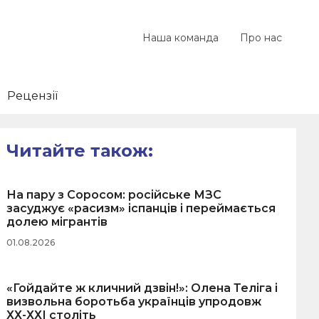
Наша команда
Про нас
Рецензії
Читайте також:
На пару з Соросом: російське МЗС
засуджує «расизм» іспанців і переймається
долею мігрантів
01.08.2026
«Гойдайте ж кличний дзвін!»: Олена Теліга і
визвольна боротьба українців упродовж
ХХ-ХХІ століть