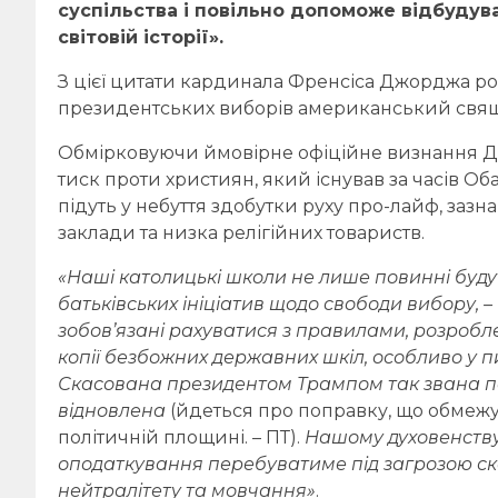
суспільства і повільно допоможе відбудув
світовій
історії»
.
З цієї цитати кардинала Френсіса Джорджа р
президентських виборів американський свяще
Обмірковуючи ймовірне офіційне визнання Д
тиск проти християн, який існував за часів Об
підуть у небуття здобутки руху про-лайф, зазн
заклади та низка релігійних товариств.
«Наші католицькі школи не лише повинні бу
д
батьківських ініціатив щодо свободи вибору
, –
зобов’язані рахуватися з
правила
ми
, розробл
копії
безбожних державних шкіл, особливо
у п
Скасована
президент
ом
Трамп
ом
так зван
а
п
відновлена
(йдеться про поправку, що обмежув
політичній площині. – ПТ).
Нашому духовенству
оподаткування перебуватиме під
загрозою
ск
нейтралітету та мовчання»
.