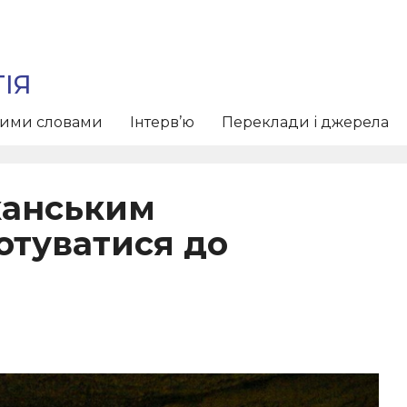
ІЯ
тими словами
Інтерв’ю
Переклади і джерела
канським
отуватися до