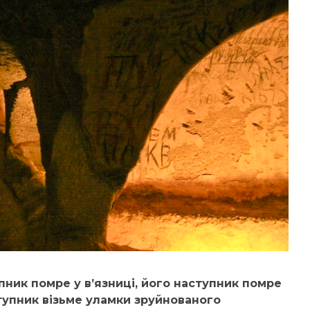
упник помре у в’язниці, його наступник помре
тупник
візьме уламки
зруйнованого