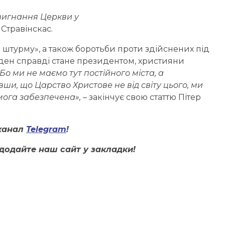
вигнання Церкви
у
 Стравінскас.
штурму», а також боротьби проти здійснених під
ден справді стане президентом, християни
Бо ми не маємо тут постійного міста, а
ши, що Царство Христове не від світу цього, ми
мога забезпечена»,
– закінчує свою статтю Пітер
канал
Telegram
!
додайте наш сайт у закладки!