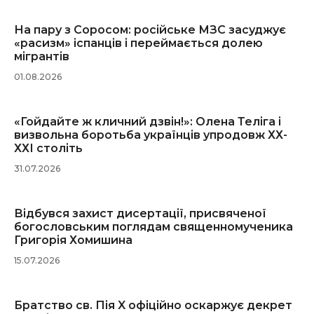
На пару з Соросом: російське МЗС засуджує
«расизм» іспанців і переймається долею
мігрантів
01.08.2026
«Гойдайте ж кличний дзвін!»: Олена Теліга і
визвольна боротьба українців упродовж ХХ-
ХХІ століть
31.07.2026
Відбувся захист дисертації, присвяченої
богословським поглядам священномученика
Григорія Хомишина
15.07.2026
Братство св. Пія X офіційно оскаржує декрет