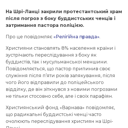
На Шрі-Ланці закрили протестантський храм
після погроз з боку буддистських ченців і
затримання пастора поліцією.
Про це повідомляє
«Релігійна правда»
.
Християни становлять 8% населення країни і
зустрічають переслідування з боку як
буддистів, так і мусульманської меншини.
Повідомляється, що пастор припинив своє
служіння після п’яти років залякування, після
чого його відправили до поліцейського
відділку, де він зіткнувся з новими погрозами
не тільки стосовно себе, але і своїх парафіян.
Християнський фонд «Варнава» повідомляє,
що радикальні буддистські ченці часто
очолюють переслідування християн на Шрі-