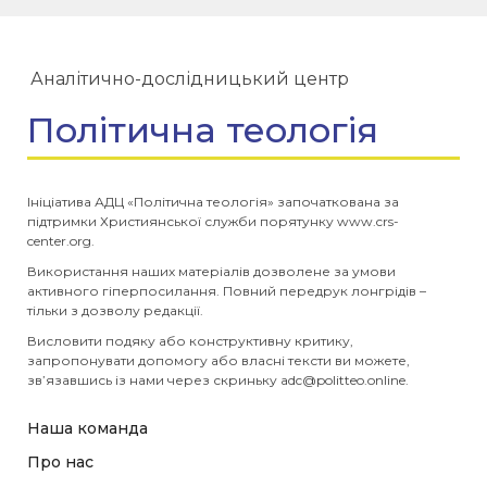
Аналітично-дослідницький центр
Політична теологія
Ініціатива АДЦ «Політична теологія» започаткована за
підтримки Християнської служби порятунку www.crs-
center.org.
Використання наших матеріалів дозволене за умови
активного гіперпосилання. Повний передрук лонгрідів –
тільки з дозволу редакції.
Висловити подяку або конструктивну критику,
запропонувати допомогу або власні тексти ви можете,
зв’язавшись із нами через скриньку
adc@politteo.online
.
Наша команда
Про нас