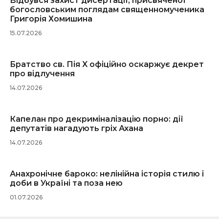
Відбувся захист дисертації, присвяченої
богословським поглядам священномученика
Григорія Хомишина
15.07.2026
Братство св. Пія X офіційно оскаржує декрет
про відлучення
14.07.2026
Капелан про декриміналізацію порно: дії
депутатів нагадують гріх Ахана
14.07.2026
Анахронічне бароко: нелінійна історія стилю і
доби в Україні та поза нею
01.07.2026