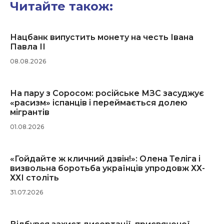
Читайте також:
Нацбанк випустить монету на честь Івана
Павла ІІ
08.08.2026
На пару з Соросом: російське МЗС засуджує
«расизм» іспанців і переймається долею
мігрантів
01.08.2026
«Гойдайте ж кличний дзвін!»: Олена Теліга і
визвольна боротьба українців упродовж ХХ-
ХХІ століть
31.07.2026