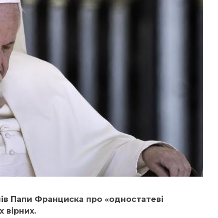
лів Папи Франциска про «одностатеві
 вірних.