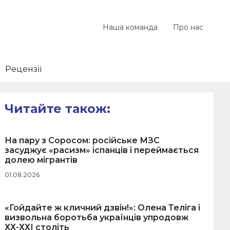
Наша команда
Про нас
Рецензії
Читайте також:
На пару з Соросом: російське МЗС
засуджує «расизм» іспанців і переймається
долею мігрантів
01.08.2026
«Гойдайте ж кличний дзвін!»: Олена Теліга і
визвольна боротьба українців упродовж
ХХ-ХХІ століть