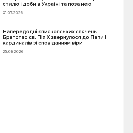
стилю і доби в Україні та поза нею
01.07.2026
Напередодні єпископських свячень
Братство св. Пія X звернулося до Папи і
кардиналів зі сповіданням віри
25.06.2026