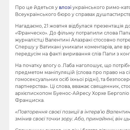
Про це йдеться у
влозі
українського римо-кат
Всеукраїнського бюро у справах душпастирств
Нагадаємо, 21 жовтня відбулася презентація д
«Франческо». До фільму потрапили слова Пап
журналістці Валентині Алазракі стосовно пот
Спершу у Ватикані уникали коментарів, але в
передусім на факті виривання слів Папи з конт
На початку влогу о. Лаба наголошує, що потрібн
предметом маніпуляцій (слова про право на сі
гомосексуальних осіб їхньої рідні), та безпос
партнерства». Ці слова, вважає священник, ст
архієпископом Буенос-Айресу Хорхе Берголіо 
Франциска.
«Повторення своєї позиції в інтерв’ю Валентин
змінив своєї точки зору. Або, принаймні, він ць