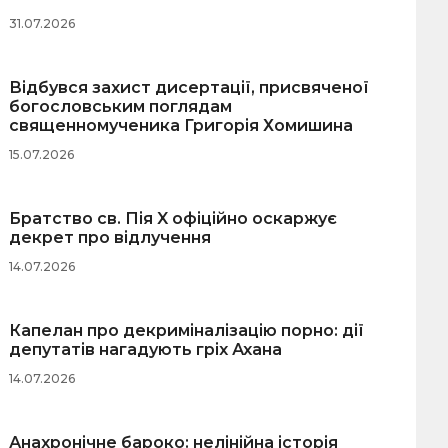
31.07.2026
Відбувся захист дисертації, присвяченої
богословським поглядам
священномученика Григорія Хомишина
15.07.2026
Братство св. Пія X офіційно оскаржує
декрет про відлучення
14.07.2026
Капелан про декриміналізацію порно: дії
депутатів нагадують гріх Ахана
14.07.2026
Анахронічне бароко: нелінійна історія