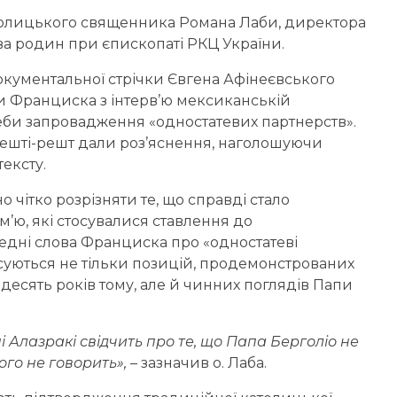
олицького священника Романа Лаби, директора
а родин при єпископаті РКЦ України.
окументальної стрічки Євгена Афінеєвського
и Франциска з інтерв’ю мексиканській
реби запровадження «одностатевих партнерств».
решті-решт дали роз’яснення, наголошуючи
ексту.
о чітко розрізняти те, що справді стало
м’ю, які стосувалися ставлення до
ередні слова Франциска про «одностатеві
осуються не тільки позицій, продемонстрованих
десять років тому, але й чинних поглядів Папи
і Алазракі свідчить про те, що Папа Берголіо не
ого не говорить»,
– зазначив о. Лаба.