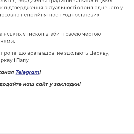
ають підтвердження традиційної католицької
ож підтвердження актуальності оприлюдненого у
стосовно неприйнятності «одностатевих
аїнських єпископів, аби ті своєю чергою
ннями.
ро те, що врата адові не здолають Церкву, і
ркву і Папу.
канал
Telegram
!
додайте наш сайт у закладки!