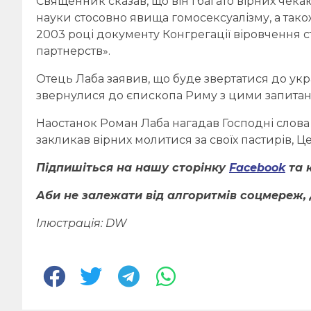
Священник сказав, що він і багато вірних чек
науки стосовно явища гомосексуалізму, а так
2003 році документу Конгрегації віровчення 
партнерств».
Отець Лаба заявив, що буде звертатися до укр
звернулися до єпископа Риму з цими запита
Наостанок Роман Лаба нагадав Господні слова п
закликав вірних молитися за своїх пастирів, Це
Підпишіться на нашу сторінку
F
acebook
та
Аби не залежати від алгоритмів соцмереж, 
Ілюстрація: DW