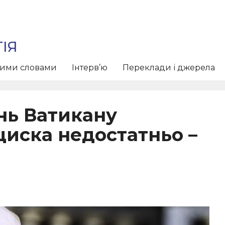
ІЯ
тими словами
Інтерв’ю
Переклади і джерела
нь Ватикану
циска недостатньо –