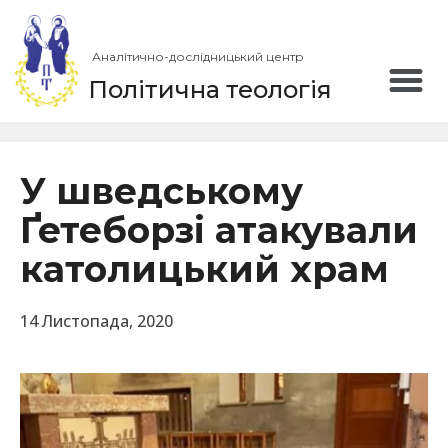
Аналітично-дослідницький центр
Політична теологія
У шведському
Ґетеборзі атакували
католицький храм
14 Листопада, 2020