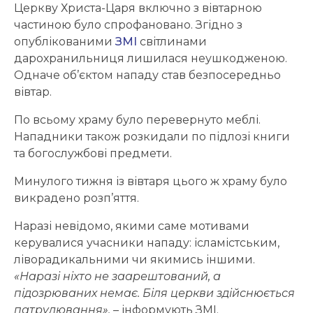
Церкву Христа-Царя включно з вівтарною
частиною було спрофановано. Згідно з
опублікованими
ЗМІ
світлинами
дарохранильниця лишилася неушкодженою.
Одначе об’єктом нападу став безпосередньо
вівтар.
По всьому храму було перевернуто меблі.
Нападники також розкидали по підлозі книги
та богослужбові предмети.
Минулого тижня із вівтаря цього ж храму було
викрадено розп’яття.
Наразі невідомо, якими саме мотивами
керувалися учасники нападу: ісламістським,
ліворадикальними чи якимись іншими.
«Наразі ніхто не заарештований, а
підозрюваних немає. Біля церкви здійснюється
патрулювання»,
– інформують ЗМІ.