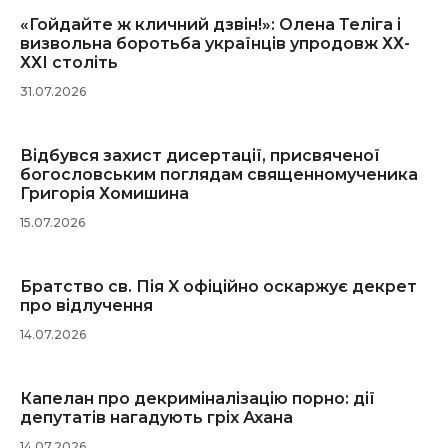
«Гойдайте ж кличний дзвін!»: Олена Теліга і
визвольна боротьба українців упродовж ХХ-
ХХІ століть
31.07.2026
Відбувся захист дисертації, присвяченої
богословським поглядам священномученика
Григорія Хомишина
15.07.2026
Братство св. Пія X офіційно оскаржує декрет
про відлучення
14.07.2026
Капелан про декриміналізацію порно: дії
депутатів нагадують гріх Ахана
14.07.2026