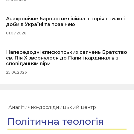
Анахронічне бароко: нелінійна історія стилю і
доби в Україні та поза нею
01.07.2026
Напередодні єпископських свячень Братство
св. Пія X звернулося до Папи і кардиналів зі
сповіданням віри
25.06.2026
Аналітично-дослідницький центр
Політична теологія