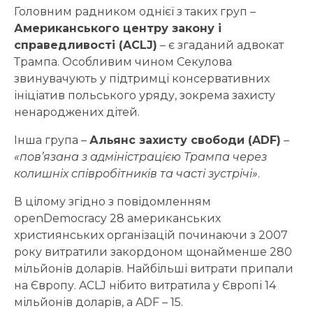
Головним радником однієї з таких груп –
Американського центру закону і
справедливості (
ACLJ
)
– є згаданий адвокат
Трампа. Особливим чином Секулова
звинувачують у підтримці консервативних
ініціатив польського уряду, зокрема захисту
ненароджених дітей.
Інша група –
Альянс захисту свободи
(ADF)
–
«пов’язана з адміністрацією Трампа через
колишніх співробітників та часті зустрічі»
.
В цілому згідно з повідомленням
openDemocracy 28 американських
християнських організацій починаючи з 2007
року витратили закордоном щонайменше 280
мільйонів доларів. Найбільші витрати припали
на Європу. ACLJ нібито витратила у Європі 14
мільйонів доларів, а ADF – 15.