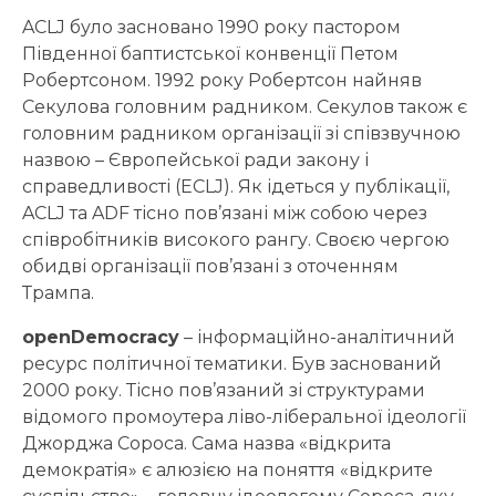
ACLJ було засновано 1990 року пастором
Південної баптистської конвенції Петом
Робертсоном. 1992 року Робертсон найняв
Секулова головним радником. Секулов також є
головним радником організації зі співзвучною
назвою – Європейської ради закону і
справедливості (ECLJ). Як ідеться у публікації,
ACLJ та ADF тісно пов’язані між собою через
співробітників високого рангу. Своєю чергою
обидві організації пов’язані з оточенням
Трампа.
openDemocracy
– інформаційно-аналітичний
ресурс політичної тематики. Був заснований
2000 року. Тісно пов’язаний зі структурами
відомого промоутера ліво-ліберальної ідеології
Джорджа Сороса. Сама назва «відкрита
демократія» є алюзією на поняття «відкрите