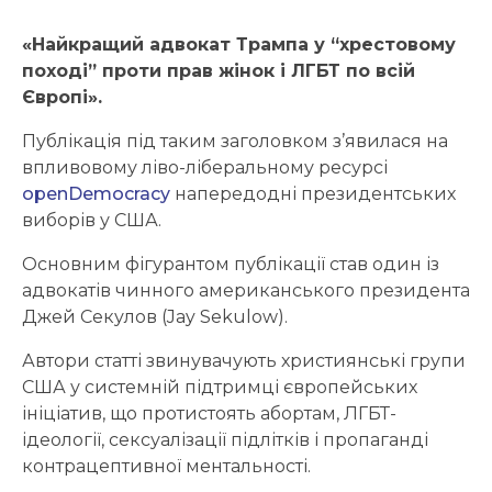
«Найкращий адвокат Трампа у “хрестовому
поході” проти прав жінок і ЛГБТ по всій
Європі».
Публікація під таким заголовком з’явилася на
впливовому ліво-ліберальному ресурсі
openDemocracy
напередодні президентських
виборів у США.
Основним фігурантом публікації став один із
адвокатів чинного американського президента
Джей Секулов (Jay Sekulow).
Автори статті звинувачують християнські групи
США у системній підтримці європейських
ініціатив, що протистоять абортам, ЛГБТ-
ідеології, сексуалізації підлітків і пропаганді
контрацептивної ментальності.