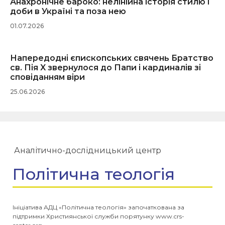
Анахронічне бароко: нелінійна історія стилю і
доби в Україні та поза нею
01.07.2026
Напередодні єпископських свячень Братство
св. Пія X звернулося до Папи і кардиналів зі
сповіданням віри
25.06.2026
Аналітично-дослідницький центр
Політична теологія
Ініціатива АДЦ «Політична теологія» започаткована за
підтримки Християнської служби порятунку www.crs-