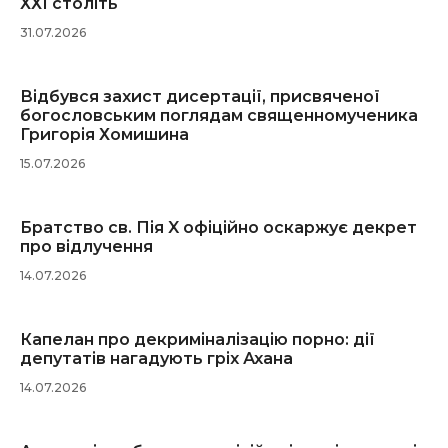
ХХІ століть
31.07.2026
Відбувся захист дисертації, присвяченої
богословським поглядам священномученика
Григорія Хомишина
15.07.2026
Братство св. Пія X офіційно оскаржує декрет
про відлучення
14.07.2026
Капелан про декриміналізацію порно: дії
депутатів нагадують гріх Ахана
14.07.2026