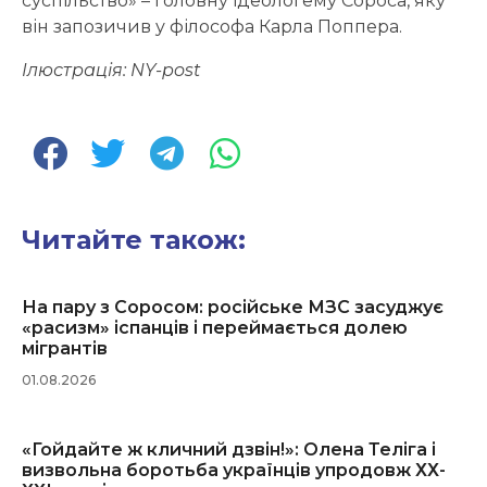
суспільство» – головну ідеологему Сороса, яку
він запозичив у філософа Карла Поппера.
Ілюстрація:
NY-
post
Читайте також:
На пару з Соросом: російське МЗС засуджує
«расизм» іспанців і переймається долею
мігрантів
01.08.2026
«Гойдайте ж кличний дзвін!»: Олена Теліга і
визвольна боротьба українців упродовж ХХ-