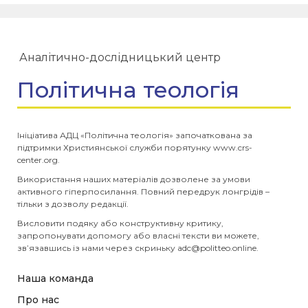
Аналітично-дослідницький центр
Політична теологія
Ініціатива АДЦ «Політична теологія» започаткована за
підтримки Християнської служби порятунку www.crs-
center.org.
Використання наших матеріалів дозволене за умови
активного гіперпосилання. Повний передрук лонгрідів –
тільки з дозволу редакції.
Висловити подяку або конструктивну критику,
запропонувати допомогу або власні тексти ви можете,
зв’язавшись із нами через скриньку
adc@politteo.online
.
Наша команда
Про нас