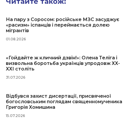
Читайте також:
На пару з Соросом: російське МЗС засуджує
«расизм» іспанців і переймається долею
мігрантів
01.08.2026
«Гойдайте ж кличний дзвін!»: Олена Теліга і
визвольна боротьба українців упродовж ХХ-
ХХІ століть
31.07.2026
Відбувся захист дисертації, присвяченої
богословським поглядам священномученика
Григорія Хомишина
15.07.2026