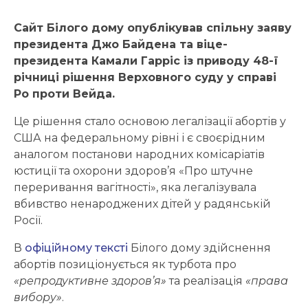
Сайт Білого дому опублікував спільну заяву
президента Джо Байдена та віце-
президента Камали Гарріс із приводу 48-ї
річниці рішення Верховного суду у справі
Ро проти Вейда.
Це рішення стало основою легалізації абортів у
США на федеральному рівні і є своєрідним
аналогом постанови народних комісаріатів
юстиції та охорони здоров’я «Про штучне
переривання вагітності», яка легалізувала
вбивство ненароджених дітей у радянській
Росії.
В
офіційному тексті
Білого дому здійснення
абортів позиціонується як турбота про
«репродуктивне здоров’я»
та реалізація
«права
вибору»
.