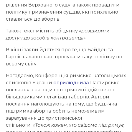
рішення Верховного суду, а також провадити
політику призначення суддів, які прихильно
ставляться до абортів.
Також текст містить обіцянку
«розширити
доступ до засобів контрацепції»
.
В кінці заяви йдеться про те, що Байден та
Гарріс налаштовані просувати таку політику по
всьому світу.
Нагадаємо, Конференція римсько-католицьких
єпископів України
оприлюднила
Пастирське
послання з нагоди сотої річниці здійсненої
більшовиками легалізації абортів. Автори
послання наголошують на тому, що будь-яка
підтримка абортів робить неможливим
зарахування до християнської
спільноти:
«Також кожен, хто свідомо підтримує,