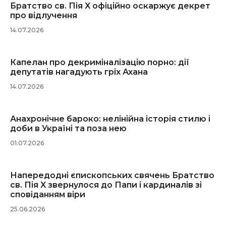
Братство св. Пія X офіційно оскаржує декрет
про відлучення
14.07.2026
Капелан про декриміналізацію порно: дії
депутатів нагадують гріх Ахана
14.07.2026
Анахронічне бароко: нелінійна історія стилю і
доби в Україні та поза нею
01.07.2026
Напередодні єпископських свячень Братство
св. Пія X звернулося до Папи і кардиналів зі
сповіданням віри
25.06.2026