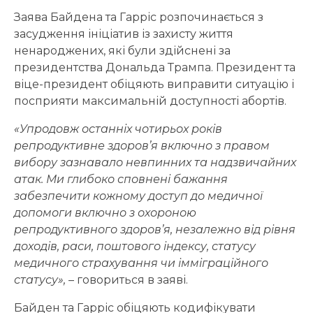
Заява Байдена та Гарріс розпочинається з
засудження ініціатив із захисту життя
ненароджених, які були здійснені за
президентства Дональда Трампа. Президент та
віце-президент обіцяють виправити ситуацію і
посприяти максимальній доступності абортів.
«Упродовж останніх чотирьох років
репродуктивне здоров’я включно з правом
вибору зазнавало невпинних та надзвичайних
атак. Ми глибоко сповнені бажання
забезпечити кожному доступ до медичної
допомоги включно з охороною
репродуктивного здоров’я, незалежно від рівня
доходів, раси, поштового індексу, статусу
медичного страхування чи імміграційного
статусу»,
– говориться в заяві.
Байден та Гарріс обіцяють кодифікувати