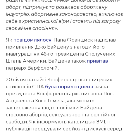
радить чи якимось чином допомагає зробити
аборт, підтримує та розвиває абортивну
індустрію, абортивне законодавство, виключає
себе з християнської віри і ставить під загрозу
своє вічне спасіння»
.
Як
повідомлялося
, Папа Франциск надіслав
привітання Джо Байдену з нагоди його
інавгурації як 46-го президента Сполучених
Штатів Америки. Байдена також
привітав
патріарх Варфоломій.
20 січня на сайті Конференції католицьких
єпископів США
була оприлюднена
заява
президента Конференції архієпископа Лос-
Анджелеса Хосе Гомеса, яка містить
застереження щодо політики Байдена
стосовно абортів, сексуальності та релігійної
свободи. Як інформують католицькі ЗМІ, її
публікації передували серйозні дискусії серед