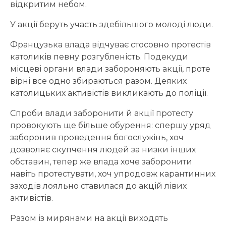
відкритим небом.
У акції беруть участь здебільшого молоді люди.
Французька влада відчуває стосовно протестів
католиків певну розгубленість. Подекуди
місцеві органи влади забороняють акції, проте
вірні все одно збираються разом. Деяких
католицьких активістів викликають до поліції.
Спроби влади заборонити й акції протесту
провокують ще більше обурення: спершу уряд
заборонив проведення богослужінь, хоч
дозволяє скупчення людей за низки інших
обставин, тепер же влада хоче заборонити
навіть протестувати, хоч упродовж карантинних
заходів лояльно ставилася до акцій лівих
активістів.
Разом із мирянами на акції виходять