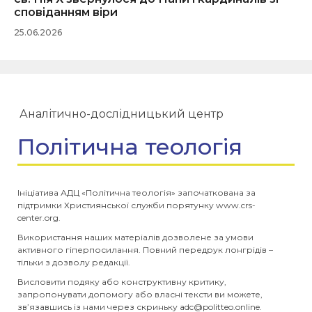
сповіданням віри
25.06.2026
Аналітично-дослідницький центр
Політична теологія
Ініціатива АДЦ «Політична теологія» започаткована за
підтримки Християнської служби порятунку www.crs-
center.org.
Використання наших матеріалів дозволене за умови
активного гіперпосилання. Повний передрук лонгрідів –
тільки з дозволу редакції.
Висловити подяку або конструктивну критику,
запропонувати допомогу або власні тексти ви можете,
зв’язавшись із нами через скриньку
adc@politteo.online
.