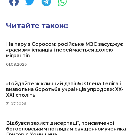
Читайте також:
На пару з Соросом: російське МЗС засуджує
«расизм» іспанців і переймається долею
мігрантів
01.08.2026
«Гойдайте ж кличний дзвін!»: Олена Теліга і
визвольна боротьба українців упродовж ХХ-
ХХІ століть
31.07.2026
Відбувся захист дисертації, присвяченої
богословським поглядам священномученика
Григорія Хомишина