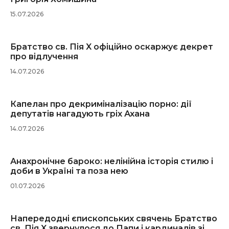
15.07.2026
Братство св. Пія X офіційно оскаржує декрет
про відлучення
14.07.2026
Капелан про декриміналізацію порно: дії
депутатів нагадують гріх Ахана
14.07.2026
Анахронічне бароко: нелінійна історія стилю і
доби в Україні та поза нею
01.07.2026
Напередодні єпископських свячень Братство
св. Пія X звернулося до Папи і кардиналів зі