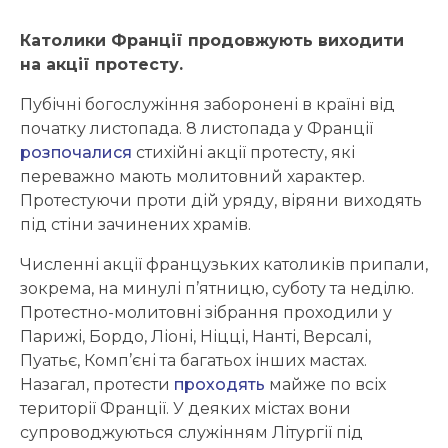
Католики Франції продовжують виходити
на акції протесту.
Пубічні богослужіння заборонені в країні від
початку листопада. 8 листопада у Франції
розпочалися
стихійні акції протесту, які
переважно мають молитовний характер.
Протестуючи проти дій уряду, віряни виходять
під стіни зачинених храмів.
Численні акції французьких католиків припали,
зокрема, на минулі п’ятницю, суботу та неділю.
Протестно-молитовні зібрання проходили у
Парижі, Бордо, Ліоні, Ніцці, Нанті, Версалі,
Пуатьє, Комп’єні та багатьох інших мастах.
Назагал, протести
проходять
майже по всіх
території Франції. У деяких містах вони
супроводжуються служінням Літургії під