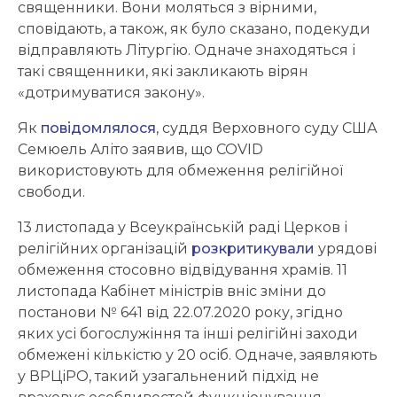
священники. Вони моляться з вірними,
сповідають, а також, як було сказано, подекуди
відправляють Літургію. Одначе знаходяться і
такі священники, які закликають вірян
«дотримуватися закону».
Як
повідомлялося
, суддя Верховного суду США
Семюель Аліто заявив, що COVID
використовують для обмеження релігійної
свободи.
13 листопада у Всеукраїнській раді Церков і
релігійних організацій
розкритикували
урядові
обмеження стосовно відвідування храмів. 11
листопада Кабінет міністрів вніс зміни до
постанови № 641 від 22.07.2020 року, згідно
яких усі богослужіння та інші релігійні заходи
обмежені кількістю у 20 осіб. Одначе, заявляють
у ВРЦіРО, такий узагальнений підхід не