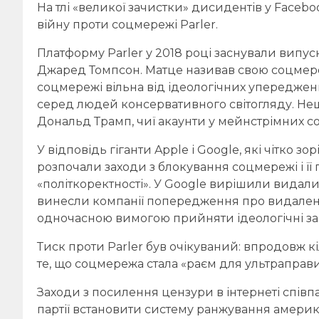
На тлі «великої зачистки» дисидентів у Faceboo
війну проти соцмережі Parler.
Платформу Parler у 2018 році заснували випу
Джаред Томпсон. Матце називав свою соцме
соцмережі вільна від ідеологічних упереджень
серед людей консервативного світогляду. Нещо
Дональд Трамп, чиї акаунти у мейнстрімних с
У відповідь гіганти Apple і Google, які чітко зо
розпочали заходи з блокування соцмережі і ї
«політкоректності». У Google вирішили видалит
винесли компанії попередження про видаленн
одночасною вимогою прийняти ідеологічні за
Тиск проти Parler був очікуваний: впродовж кі
те, що соцмережа стала «раєм для ультраправих
Заходи з посилення цензури в інтернеті спів
партії встановити систему ранжування америка