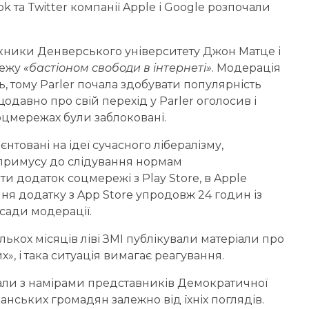
k та Twitter компанії Apple і Google розпочали
скники Денверського університету Джон Матце і
режу
«бастіоном свободи в інтернеті»
. Модерація
, тому Parler почала здобувати популярність
давно про свій перехід у Parler оголосив і
оцмережах були заблоковані.
рієнтовані на ідеї сучасного лібералізму,
ї примусу до слідування нормам
и додаток соцмережі з Play Store, в Apple
я додатку з App Store упродовж 24 годин із
сади модерації.
лькох місяців ліві ЗМІ публікували матеріали про
», і така ситуація вимагає реагування.
пали з намірами представників Демократичної
нських громадян залежно від їхніх поглядів.