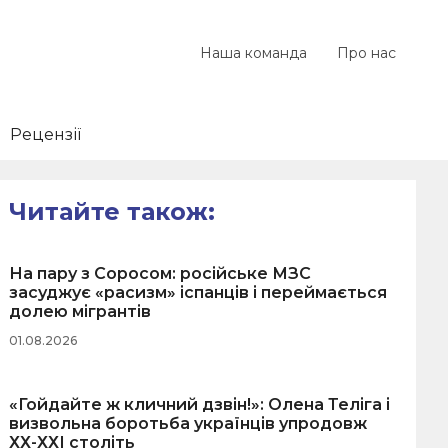
Наша команда
Про нас
Рецензії
Читайте також:
На пару з Соросом: російське МЗС
засуджує «расизм» іспанців і переймається
долею мігрантів
01.08.2026
«Гойдайте ж кличний дзвін!»: Олена Теліга і
визвольна боротьба українців упродовж
ХХ-ХХІ століть