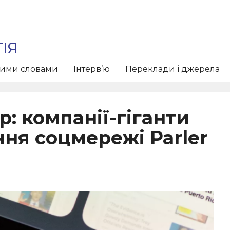
ІЯ
тими словами
Інтерв’ю
Переклади і джерела
: компанії-гіганти
ня соцмережі Parler