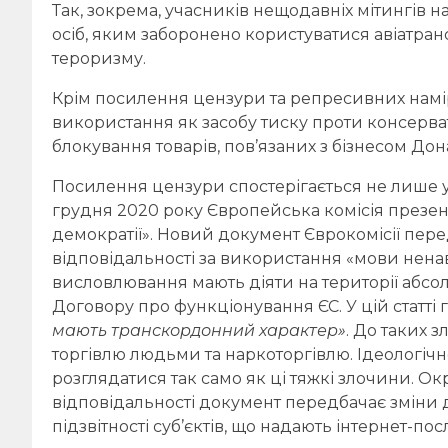
Так, зокрема, учасників нещодавніх мітингів н
осіб, яким заборонено користуватися авіатранс
тероризму.
Крім посилення цензури та репресивних намір
використання як засобу тиску проти консерват
блокування товарів, пов’язаних з бізнесом До
Посилення цензури спостерігається не лише у
грудня 2020 року Європейська комісія презен
демократії». Новий документ Єврокомісії пе
відповідальності за використання «мови ненав
висловлювання мають діяти на території абсолю
Договору про функціонування ЄС. У цій статті
мають транскордонний характер»
. До таких з
торгівлю людьми та наркоторгівлю. Ідеологічн
розглядатися так само як ці тяжкі злочини. 
відповідальності документ передбачає зміни 
підзвітності суб’єктів, що надають інтернет-пос