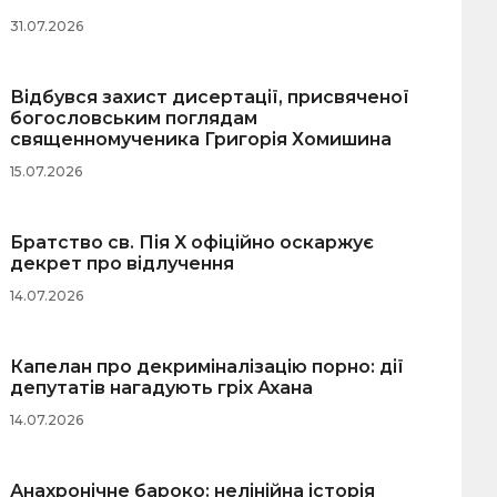
31.07.2026
Відбувся захист дисертації, присвяченої
богословським поглядам
священномученика Григорія Хомишина
15.07.2026
Братство св. Пія X офіційно оскаржує
декрет про відлучення
14.07.2026
Капелан про декриміналізацію порно: дії
депутатів нагадують гріх Ахана
14.07.2026
Анахронічне бароко: нелінійна історія