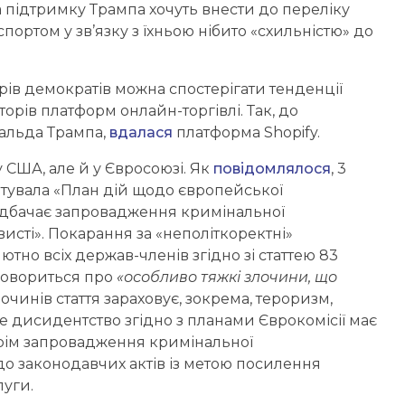
а підтримку Трампа хочуть внести до переліку
портом у зв’язку з їхньою нібито «схильністю» до
ів демократів можна спостерігати тенденції
орів платформ онлайн-торгівлі. Так, до
нальда Трампа,
вдалася
платформа Shopify.
 США, але й у Євросоюзі. Як
повідомлялося
, 3
тувала «План дій щодо європейської
редбачає запровадження кримінальної
исті». Покарання за «неполіткоректні»
тно всіх держав-членів згідно зі статтею 83
 говориться про
«особливо тяжкі злочини, що
лочинів стаття зараховує, зокрема, тероризм,
е дисидентство згідно з планами Єврокомісії має
Окрім запровадження кримінальної
до законодавчих актів із метою посилення
луги.