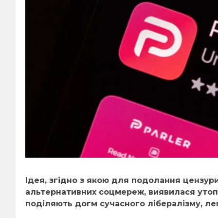
Ідея, згідно з якою для подолання цензур
альтернативних соцмереж, виявилася утопі
поділяють догм сучасного лібералізму, лег