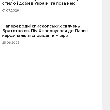
стилю і доби в Україні та поза нею
01.07.2026
Напередодні єпископських свячень
Братство св. Пія X звернулося до Папи і
кардиналів зі сповіданням віри
25.06.2026