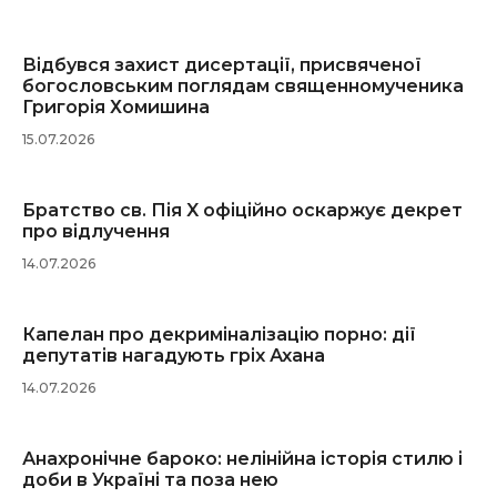
Відбувся захист дисертації, присвяченої
богословським поглядам священномученика
Григорія Хомишина
15.07.2026
Братство св. Пія X офіційно оскаржує декрет
про відлучення
14.07.2026
Капелан про декриміналізацію порно: дії
депутатів нагадують гріх Ахана
14.07.2026
Анахронічне бароко: нелінійна історія стилю і
доби в Україні та поза нею