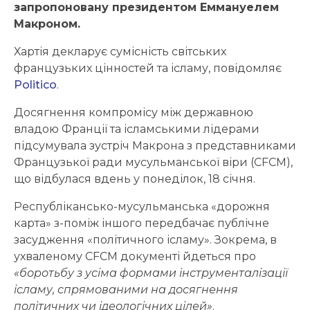
запропоновану президентом Еммануелем
Макроном.
Хартія декларує сумісність світських
французьких цінностей та ісламу, повідомляє
Politico
.
Досягнення компромісу між державною
владою Франції та ісламськими лідерами
підсумувала зустріч Макрона з представниками
Французької ради мусульманської віри (CFCM),
що відбулася вдень у понеділок, 18 січня.
Республікансько-мусульманська «дорожня
карта» з-поміж іншого передбачає публічне
засудження «політичного ісламу». Зокрема, в
ухваленому CFCM документі йдеться про
«боротьбу з усіма формами інструменталізації
ісламу, спрямованими на досягнення
політичних чи ідеологічних цілей»
.