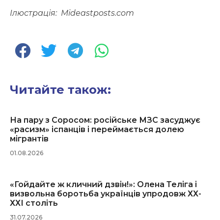
Ілюстрація:
Mideastposts.com
Читайте також:
На пару з Соросом: російське МЗС засуджує
«расизм» іспанців і переймається долею
мігрантів
01.08.2026
«Гойдайте ж кличний дзвін!»: Олена Теліга і
визвольна боротьба українців упродовж ХХ-
ХХІ століть
31.07.2026