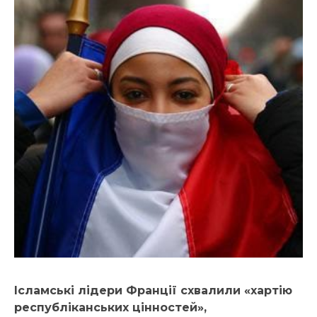
Ісламські лідери Франції схвалили «хартію
республіканських цінностей»,