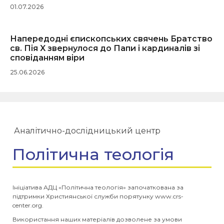
01.07.2026
Напередодні єпископських свячень Братство
св. Пія X звернулося до Папи і кардиналів зі
сповіданням віри
25.06.2026
Аналітично-дослідницький центр
Політична теологія
Ініціатива АДЦ «Політична теологія» започаткована за
підтримки Християнської служби порятунку www.crs-
center.org.
Використання наших матеріалів дозволене за умови