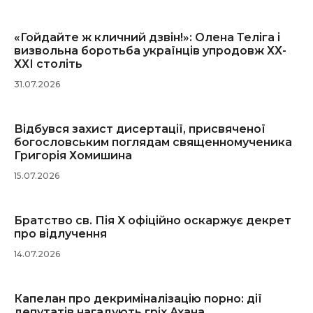
«Гойдайте ж кличний дзвін!»: Олена Теліга і
визвольна боротьба українців упродовж ХХ-
ХХІ століть
31.07.2026
Відбувся захист дисертації, присвяченої
богословським поглядам священномученика
Григорія Хомишина
15.07.2026
Братство св. Пія X офіційно оскаржує декрет
про відлучення
14.07.2026
Капелан про декриміналізацію порно: дії
депутатів нагадують гріх Ахана