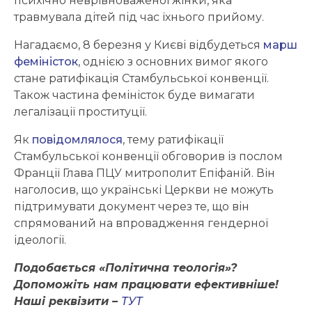
психічно неврівноваженої жінки, яка
травмувала дітей під час їхнього прийому.
Нагадаємо, 8 березня у Києві відбудеться
марш
феміністок
, однією з основних вимог якого
стане ратифікація Стамбульської конвенції.
Також частина феміністок буде вимагати
легалізації проституції.
Як
повідомлялося
, тему ратифікації
Стамбульської конвенції обговорив із послом
Франції Глава ПЦУ митрополит Епіфаній. Він
наголосив, що українські Церкви не можуть
підтримувати документ через те, що він
спрямований на впровадження гендерної
ідеології.
Подобається «Політична теологія»?
Допоможіть нам працювати ефективніше!
Наші реквізити –
ТУТ