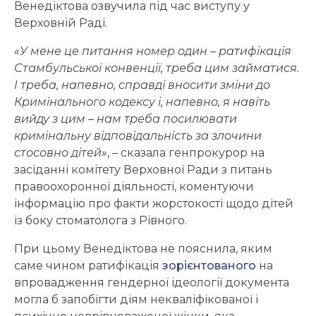
Венедіктова озвучила під час виступу у
Верховній Раді.
«У мене це питання номер один – ратифікація
Стамбульської конвенції, треба цим займатися.
І треба, напевно, справді вносити зміни до
Кримінального кодексу і, напевно, я навіть
вийду з цим – нам треба посилювати
кримінальну відповідальність за злочини
стосовно дітей»
, – сказала генпрокурор на
засіданні комітету Верховної Ради з питань
правоохоронної діяльності, коментуючи
інформацію про факти жорстокості щодо дітей
із боку стоматолога з Рівного.
При цьому Венедіктова не пояснила, яким
саме чином ратифікація
зорієнтованого
на
впровадження гендерної ідеології документа
могла б запобігти діям некваліфікованої і