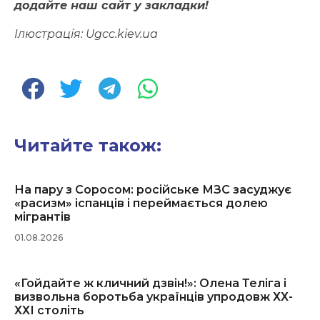
додайте наш сайт у закладки!
Ілюстрація: Ugcc.kiev.ua
Читайте також:
На пару з Соросом: російське МЗС засуджує
«расизм» іспанців і переймається долею
мігрантів
01.08.2026
«Гойдайте ж кличний дзвін!»: Олена Теліга і
визвольна боротьба українців упродовж ХХ-
ХХІ століть