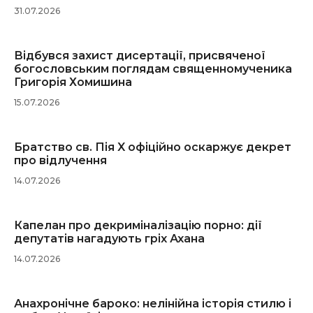
31.07.2026
Відбувся захист дисертації, присвяченої
богословським поглядам священномученика
Григорія Хомишина
15.07.2026
Братство св. Пія X офіційно оскаржує декрет
про відлучення
14.07.2026
Капелан про декриміналізацію порно: дії
депутатів нагадують гріх Ахана
14.07.2026
Анахронічне бароко: нелінійна історія стилю і