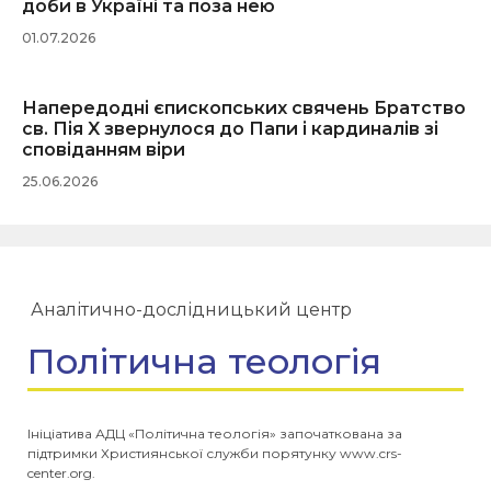
доби в Україні та поза нею
01.07.2026
Напередодні єпископських свячень Братство
св. Пія X звернулося до Папи і кардиналів зі
сповіданням віри
25.06.2026
Аналітично-дослідницький центр
Політична теологія
Ініціатива АДЦ «Політична теологія» започаткована за
підтримки Християнської служби порятунку www.crs-
center.org.