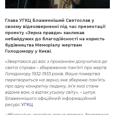
Глава УГКЦ Блаженніший Святослав у
своєму відеозверненні під час презентації
проекту «Зерна правди» закликав
небайдужих до благодійсності на користь
будівництва Меморіалу жертвам
Голодомору у Києві.
«Звертаюся до вас з проханням долучитися до
святої справи – збереження пам’яті про жертв
Голодомору 1932-1933 років. Ваша пожертва
перетвориться на зерно, яке збереже пам’ять
про одну конкретну людину, ім’я якої стане
відоме вам, а відтак усьому світу»,
– цитує
Блаженнішого офіційний інформаційний
ресурс
УГКЦ
.
«Збережімо, зростімо зерна правди. Звертаюся