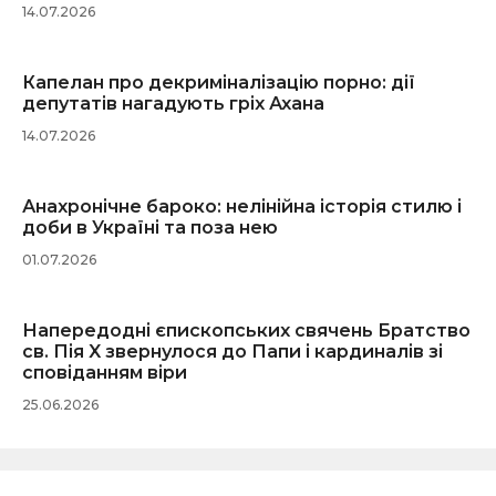
14.07.2026
Капелан про декриміналізацію порно: дії
депутатів нагадують гріх Ахана
14.07.2026
Анахронічне бароко: нелінійна історія стилю і
доби в Україні та поза нею
01.07.2026
Напередодні єпископських свячень Братство
св. Пія X звернулося до Папи і кардиналів зі
сповіданням віри
25.06.2026