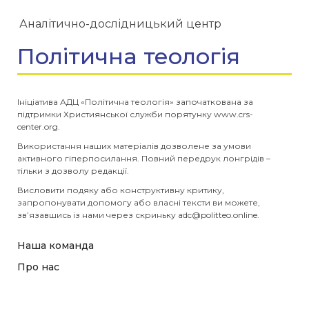
Аналітично-дослідницький центр
Політична теологія
Ініціатива АДЦ «Політична теологія» започаткована за
підтримки Християнської служби порятунку www.crs-
center.org.
Використання наших матеріалів дозволене за умови
активного гіперпосилання. Повний передрук лонгрідів –
тільки з дозволу редакції.
Висловити подяку або конструктивну критику,
запропонувати допомогу або власні тексти ви можете,
зв’язавшись із нами через скриньку
adc@politteo.online
.
Наша команда
Про нас