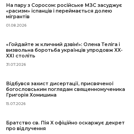
На пару з Соросом: російське МЗС засуджує
«расизм» іспанців і переймається долею
мігрантів
01.08.2026
«Гойдайте ж кличний дзвін!»: Олена Теліга і
визвольна боротьба українців упродовж ХХ-
ХХІ століть
31.07.2026
Відбувся захист дисертації, присвяченої
богословським поглядам священномученика
Григорія Хомишина
15.07.2026
Братство св. Пія X офіційно оскаржує декрет
про відлучення