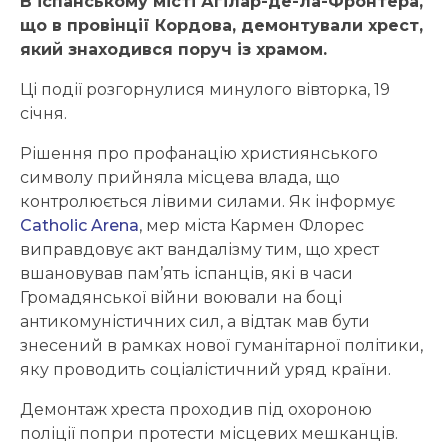
В іспанському місті Агілар-де-ла-Фронтера,
що в провінції Кордова, демонтували хрест,
який знаходився поруч із храмом.
Ці події розгорнулися минулого вівторка, 19
січня.
Рішення про профанацію християнського
символу прийняла місцева влада, що
контролюється лівими силами. Як інформує
Catholic Arena
, мер міста Кармен Флорес
виправдовує акт вандалізму тим, що хрест
вшановував пам’ять іспанців, які в часи
Громадянської війни воювали на боці
антикомуністичних сил, а відтак мав бути
знесений в рамках нової гуманітарної політики,
яку проводить соціалістичний уряд країни.
Демонтаж хреста проходив під охороною
поліції попри протести місцевих мешканців.