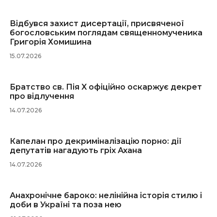
Відбувся захист дисертації, присвяченої
богословським поглядам священномученика
Григорія Хомишина
15.07.2026
Братство св. Пія X офіційно оскаржує декрет
про відлучення
14.07.2026
Капелан про декриміналізацію порно: дії
депутатів нагадують гріх Ахана
14.07.2026
Анахронічне бароко: нелінійна історія стилю і
доби в Україні та поза нею