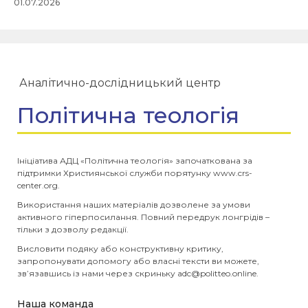
01.07.2026
Аналітично-дослідницький центр
Політична теологія
Ініціатива АДЦ «Політична теологія» започаткована за
підтримки Християнської служби порятунку www.crs-
center.org.
Використання наших матеріалів дозволене за умови
активного гіперпосилання. Повний передрук лонгрідів –
тільки з дозволу редакції.
Висловити подяку або конструктивну критику,
запропонувати допомогу або власні тексти ви можете,
зв’язавшись із нами через скриньку
adc@politteo.online
.
Наша команда