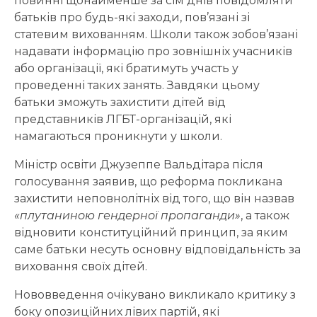
повинні щонайменше за сім днів повідомляти
батьків про будь-які заходи, пов’язані зі
статевим вихованням. Школи також зобов’язані
надавати інформацію про зовнішніх учасників
або організації, які братимуть участь у
проведенні таких занять. Завдяки цьому
батьки зможуть захистити дітей від
представників ЛГБТ-організацій, які
намагаються проникнути у школи.
Міністр освіти Джузеппе Вальдітара після
голосування заявив, що реформа покликана
захистити неповнолітніх від того, що він назвав
«плутаниною гендерної пропаганди»
, а також
відновити конституційний принцип, за яким
саме батьки несуть основну відповідальність за
виховання своїх дітей.
Нововведення очікувано викликало критику з
боку опозиційних лівих партій, які