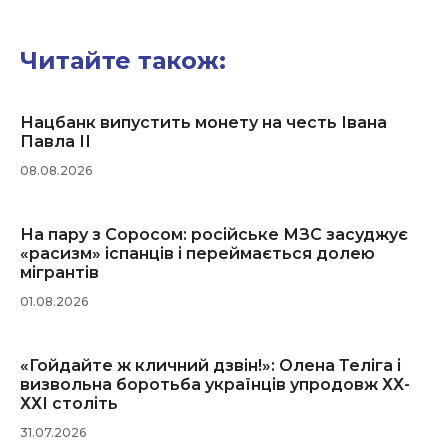
Читайте також:
Нацбанк випустить монету на честь Івана
Павла ІІ
08.08.2026
На пару з Соросом: російське МЗС засуджує
«расизм» іспанців і переймається долею
мігрантів
01.08.2026
«Гойдайте ж кличний дзвін!»: Олена Теліга і
визвольна боротьба українців упродовж ХХ-
ХХІ століть
31.07.2026