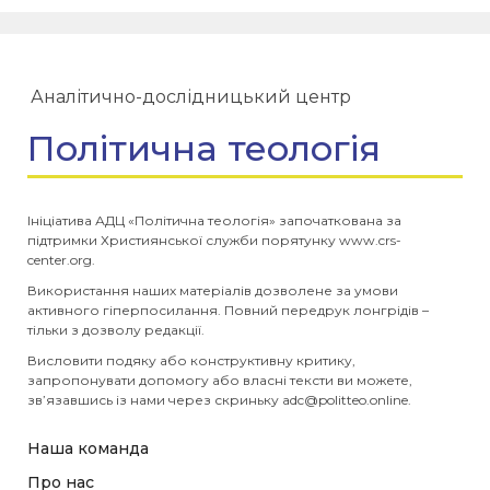
Аналітично-дослідницький центр
Політична теологія
Ініціатива АДЦ «Політична теологія» започаткована за
підтримки Християнської служби порятунку www.crs-
center.org.
Використання наших матеріалів дозволене за умови
активного гіперпосилання. Повний передрук лонгрідів –
тільки з дозволу редакції.
Висловити подяку або конструктивну критику,
запропонувати допомогу або власні тексти ви можете,
зв’язавшись із нами через скриньку
adc@politteo.online
.
Наша команда
Про нас