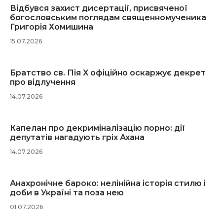
Відбувся захист дисертації, присвяченої
богословським поглядам священномученика
Григорія Хомишина
15.07.2026
Братство св. Пія X офіційно оскаржує декрет
про відлучення
14.07.2026
Капелан про декриміналізацію порно: дії
депутатів нагадують гріх Ахана
14.07.2026
Анахронічне бароко: нелінійна історія стилю і
доби в Україні та поза нею
01.07.2026