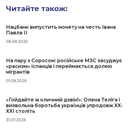
Читайте також:
Нацбанк випустить монету на честь Івана
Павла ІІ
08.08.2026
На пару з Соросом: російське МЗС засуджує
«расизм» іспанців і переймається долею
мігрантів
01.08.2026
«Гойдайте ж кличний дзвін!»: Олена Теліга і
визвольна боротьба українців упродовж ХХ-
ХХІ століть
31.07.2026