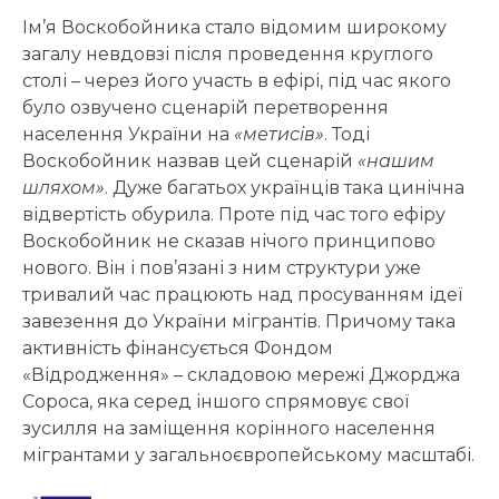
Ім’я Воскобойника стало відомим широкому
загалу невдовзі після проведення круглого
столі – через його участь в ефірі, під час якого
було озвучено сценарій перетворення
населення України на
«метисів»
. Тоді
Воскобойник назвав цей сценарій
«нашим
шляхом»
. Дуже багатьох українців така цинічна
відвертість обурила. Проте під час того ефіру
Воскобойник не сказав нічого принципово
нового. Він і пов’язані з ним структури уже
тривалий час працюють над просуванням ідеї
завезення до України мігрантів. Причому така
активність фінансується Фондом
«Відродження» – складовою мережі Джорджа
Сороса, яка серед іншого спрямовує свої
зусилля на заміщення корінного населення
мігрантами у загальноєвропейському масштабі.