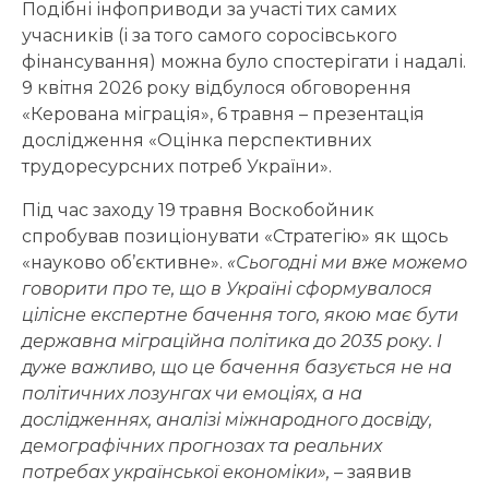
Подібні інфоприводи за участі тих самих
учасників (і за того самого соросівського
фінансування) можна було спостерігати і надалі.
9 квітня 2026 року відбулося обговорення
«Керована міграція», 6 травня – презентація
дослідження «Оцінка перспективних
трудоресурсних потреб України».
Під час заходу 19 травня Воскобойник
спробував позиціонувати «Стратегію» як щось
«науково об’єктивне».
«Сьогодні ми вже можемо
говорити про те, що в Україні сформувалося
цілісне експертне бачення того, якою має бути
державна міграційна політика до 2035 року. І
дуже важливо, що це бачення базується не на
політичних лозунгах чи емоціях, а на
дослідженнях, аналізі міжнародного досвіду,
демографічних прогнозах та реальних
потребах української економіки»,
– заявив