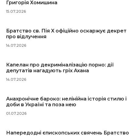
Григорія Хомишина
15.07.2026
Братство св. Пія X офіційно оскаржує декрет
про відлучення
14.07.2026
Капелан про декриміналізацію порно: дії
депутатів нагадують гріх Ахана
14.07.2026
Анахронічне бароко: нелінійна історія стилю і
доби в Україні та поза нею
01.07.2026
Напередодні єпископських свячень Братство