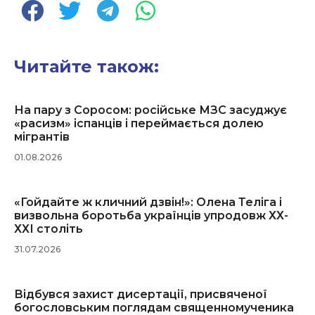
Читайте також:
На пару з Соросом: російське МЗС засуджує
«расизм» іспанців і переймається долею
мігрантів
01.08.2026
«Гойдайте ж кличний дзвін!»: Олена Теліга і
визвольна боротьба українців упродовж ХХ-
ХХІ століть
31.07.2026
Відбувся захист дисертації, присвяченої
богословським поглядам священномученика