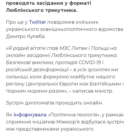
проводять засідання у форматі
Люблінського трикутника.
Про це у
Twitter
повідомив очільник
українського зовнішньополітичного відомства
Дмитро Кулеба.
«Я радий вітати глав МЗС Литви і Польщі на
онлайн-засіданні Люблінського трикутника.
Безпекові виклики, протидія COVID-19 і
російській дезінформації – в усіх зусиллях ми
сильніші, коли формуємо майбутнє нашого
регіону Центральної Європи між Балтійським і
Чорним морями разом»,
– написав міністр.
Зустріч дипломатів проходить онлайн.
Як
інформувала
«Політична теологія», у рамках
сприяння ініціативі Міжмор’я відбулася зустріч
між представниками українського