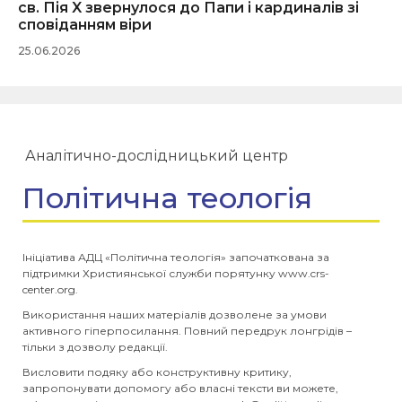
св. Пія X звернулося до Папи і кардиналів зі
сповіданням віри
25.06.2026
Аналітично-дослідницький центр
Політична теологія
Ініціатива АДЦ «Політична теологія» започаткована за
підтримки Християнської служби порятунку www.crs-
center.org.
Використання наших матеріалів дозволене за умови
активного гіперпосилання. Повний передрук лонгрідів –
тільки з дозволу редакції.
Висловити подяку або конструктивну критику,
запропонувати допомогу або власні тексти ви можете,