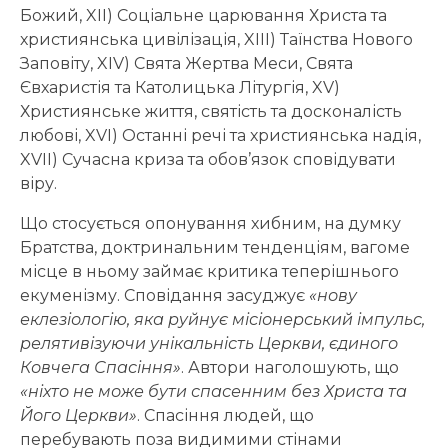
Божий, XII) Соціальне царювання Христа та
християнська цивілізація, XIII) Таїнства Нового
Заповіту, XIV) Свята Жертва Меси, Свята
Євхаристія та Католицька Літургія, XV)
Християнське життя, святість та досконалість
любові, XVI) Останні речі та християнська надія,
XVII) Сучасна криза та обов’язок сповідувати
віру.
Що стосується опонування хибним, на думку
Братства, доктринальним тенденціям, вагоме
місце в ньому займає критика теперішнього
екуменізму. Сповідання засуджує
«нову
еклезіологію, яка руйнує місіонерський імпульс,
релятивізуючи унікальність Церкви, єдиного
Ковчега Спасіння»
. Автори наголошують, що
«ніхто не може бути спасенним без Христа та
Його Церкви»
. Спасіння людей, що
перебувають поза видимими стінами