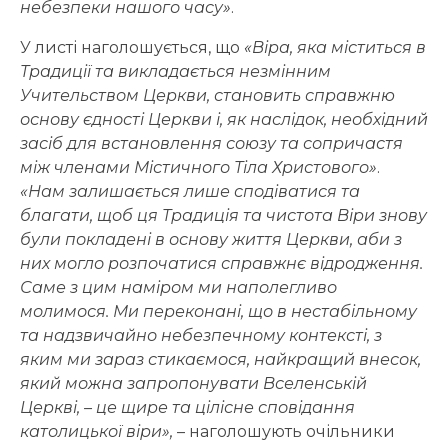
небезпеки нашого часу»
.
У листі наголошується, що
«Віра, яка міститься в
Традиції та викладається незмінним
Учительством Церкви, становить справжню
основу єдності Церкви і, як наслідок, необхідний
засіб для встановлення союзу та сопричастя
між членами Містичного Тіла Христового»
.
«Нам залишається лише сподіватися та
благати, щоб ця Традиція та чистота Віри знову
були покладені в основу життя Церкви, аби з
них могло розпочатися справжнє відродження.
Саме з цим наміром ми наполегливо
молимося. Ми переконані, що в нестабільному
та надзвичайно небезпечному контексті, з
яким ми зараз стикаємося, найкращий внесок,
який можна запропонувати Вселенській
Церкві, – це щире та цілісне сповідання
католицької віри»,
– наголошують очільники