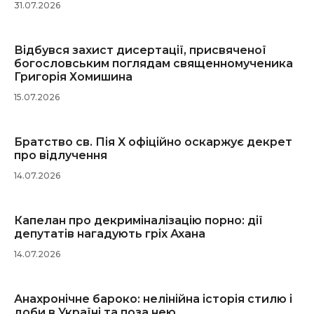
31.07.2026
Відбувся захист дисертації, присвяченої
богословським поглядам священномученика
Григорія Хомишина
15.07.2026
Братство св. Пія X офіційно оскаржує декрет
про відлучення
14.07.2026
Капелан про декриміналізацію порно: дії
депутатів нагадують гріх Ахана
14.07.2026
Анахронічне бароко: нелінійна історія стилю і
доби в Україні та поза нею