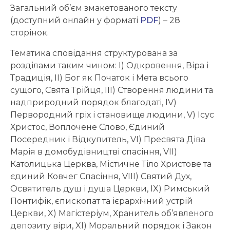
Загальний об’єм змакетованого тексту
(доступний онлайн у форматі
PDF
) – 28
сторінок.
Тематика сповідання структурована за
розділами таким чином: I) Одкровення, Віра і
Традиція, II) Бог як Початок і Мета всього
сущого, Свята Трійця, III) Створення людини та
надприродний порядок благодаті, IV)
Первородний гріх і становище людини, V) Ісус
Христос, Воплочене Слово, Єдиний
Посередник і Відкупитель, VI) Пресвята Діва
Марія в домобудівництві спасіння, VII)
Католицька Церква, Містичне Тіло Христове та
єдиний Ковчег Спасіння, VIII) Святий Дух,
Освятитель душ і душа Церкви, IX) Римський
Понтифік, єпископат та ієрархічний устрій
Церкви, X) Магістеріум, Хранитель об’явленого
депозиту віри, XI) Моральний порядок і Закон