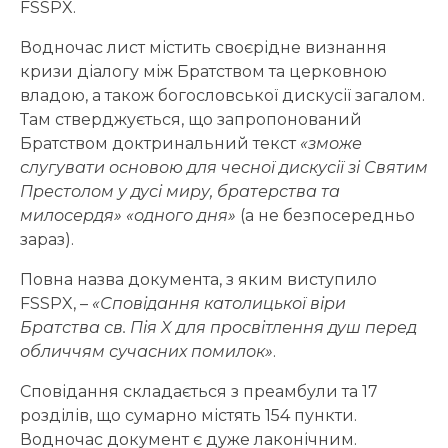
FSSPX.
Водночас лист містить своєрідне визнання
кризи діалогу між Братством та церковною
владою, а також богословської дискусії загалом.
Там стверджується, що запропонований
Братством доктринальний текст
«зможе
слугувати основою для чесної дискусії зі Святим
Престолом у дусі миру, братерства та
милосердя» «одного дня»
(а не безпосередньо
зараз).
Повна назва документа, з яким виступило
FSSPX, –
«Сповідання католицької віри
Братства св. Пія X для просвітлення душ перед
обличчям сучасних помилок»
.
Сповідання складається з преамбули та 17
розділів, що сумарно містять 154 пункти.
Водночас документ є дуже лаконічним.