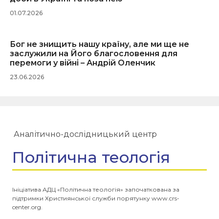
01.07.2026
Бог не знищить нашу країну, але ми ще не
заслужили на Його благословення для
перемоги у війні – Андрій Оленчик
23.06.2026
Аналітично-дослідницький центр
Політична теологія
Ініціатива АДЦ «Політична теологія» започаткована за
підтримки Християнської служби порятунку www.crs-
center.org.