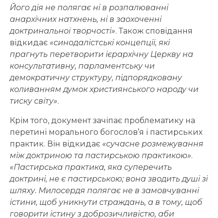
Його дія не полягає ні в розпалюванні
анархічних натхнень, ні в заохоченні
доктринальної творчості»
. Також сповідання
відкидає
«синодалістські концепції, які
прагнуть перетворити ієрархічну Церкву на
консультативну, парламентську чи
демократичну структуру, підпорядковану
коливанням думок християнського народу чи
тиску світу»
.
Крім того, документ зачіпає проблематику на
перетині морального богослов’я і пастирських
практик. Він відкидає
«сучасне розмежування
між доктриною та пастирською практикою»
.
«Пастирська практика, яка суперечить
доктрині, не є пастирською; вона зводить душі зі
шляху. Милосердя полягає не в замовчуванні
істини, щоб уникнути страждань, а в тому, щоб
говорити істину з доброзичливістю, аби