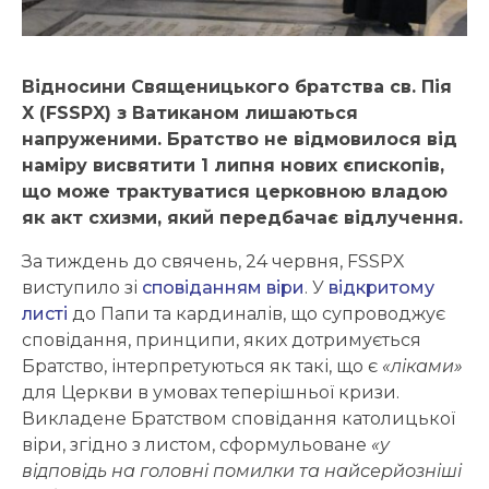
Відносини Священицького братства св. Пія
X (FSSPX) з Ватиканом лишаються
напруженими. Братство не відмовилося від
наміру висвятити 1 липня нових єпископів,
що може трактуватися церковною владою
як акт схизми, який передбачає відлучення.
За тиждень до свячень, 24 червня, FSSPX
виступило зі
сповіданням віри
. У
відкритому
листі
до Папи та кардиналів, що супроводжує
сповідання, принципи, яких дотримується
Братство, інтерпретуються як такі, що є
«ліками»
для Церкви в умовах теперішньої кризи.
Викладене Братством сповідання католицької
віри, згідно з листом, сформульоване
«у
відповідь на головні помилки та найсерйозніші