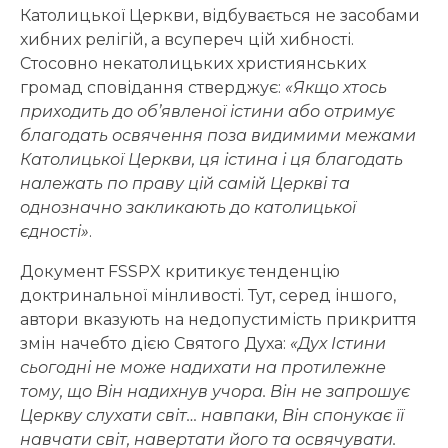
Католицької Церкви, відбувається не засобами
хибних релігій, а всупереч цій хибності.
Стосовно некатолицьких християнських
громад сповідання стверджує:
«Якщо хтось
приходить до об’явленої істини або отримує
благодать освячення поза видимими межами
Католицької Церкви, ця істина і ця благодать
належать по праву цій самій Церкві та
однозначно закликають до католицької
єдності»
.
Документ FSSPX критикує тенденцію
доктринальної мінливості. Тут, серед іншого,
автори вказують на недопустимість прикриття
змін начебто дією Святого Духа:
«Дух Істини
сьогодні не може надихати на протилежне
тому, що Він надихнув учора. Він не запрошує
Церкву слухати світ… навпаки, Він спонукає її
навчати світ, навертати його та освячувати.