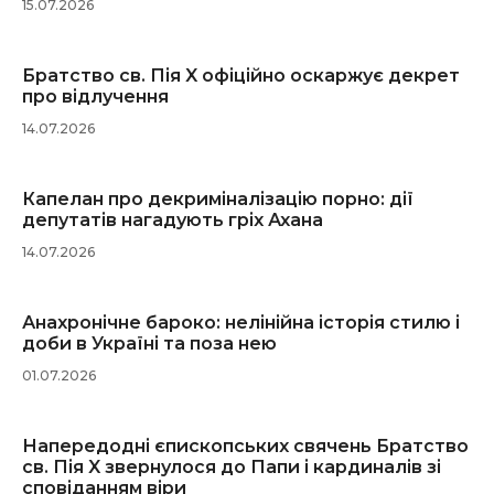
15.07.2026
Братство св. Пія X офіційно оскаржує декрет
про відлучення
14.07.2026
Капелан про декриміналізацію порно: дії
депутатів нагадують гріх Ахана
14.07.2026
Анахронічне бароко: нелінійна історія стилю і
доби в Україні та поза нею
01.07.2026
Напередодні єпископських свячень Братство
св. Пія X звернулося до Папи і кардиналів зі
сповіданням віри