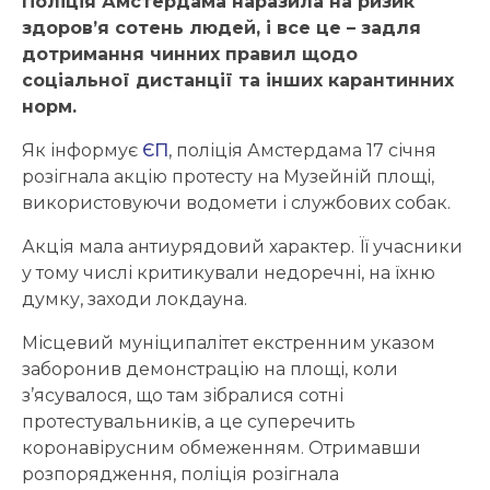
Поліція Амстердама наразила на ризик
здоров’я сотень людей, і все це – задля
дотримання чинних правил щодо
соціальної дистанції та інших карантинних
норм.
Як інформує
ЄП
, поліція Амстердама 17 січня
розігнала акцію протесту на Музейній площі,
використовуючи водомети і службових собак.
Акція мала антиурядовий характер. Її учасники
у тому числі критикували недоречні, на їхню
думку, заходи локдауна.
Місцевий муніципалітет екстренним указом
заборонив демонстрацію на площі, коли
з’ясувалося, що там зібралися сотні
протестувальників, а це суперечить
коронавірусним обмеженням. Отримавши
розпорядження, поліція розігнала