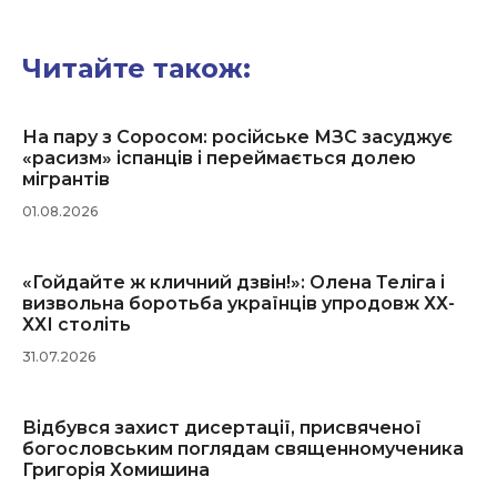
Читайте також:
На пару з Соросом: російське МЗС засуджує
«расизм» іспанців і переймається долею
мігрантів
01.08.2026
«Гойдайте ж кличний дзвін!»: Олена Теліга і
визвольна боротьба українців упродовж ХХ-
ХХІ століть
31.07.2026
Відбувся захист дисертації, присвяченої
богословським поглядам священномученика
Григорія Хомишина