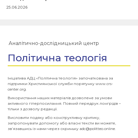
25.06.2026
Аналітично-дослідницький центр
Політична теологія
Ініціатива АДЦ «Політична теологія» започаткована за
підтримки Християнської служби порятунку www.crs-
center.org.
Використання наших матеріалів дозволене за умови
активного гіперпосилання. Повний передрук лонгрідів –
тільки з дозволу редакції.
Висловити подяку або конструктивну критику,
запропонувати допомогу або власні тексти ви можете,
зв’язавшись із нами через скриньку
adc@politteo.online
.