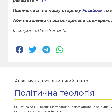
реквізити –
ТУТ
Підпишіться на нашу сторінку
Facebook
та 
Аби не залежати від алгоритмів соцмереж, 
Ілюстрація:
Pressfrom.info
Аналітично-дослідницький центр
Політична теологія
Ініціатива АДЦ «Політична теологія» започаткована за підтр
порятунку www.crs-center.org.