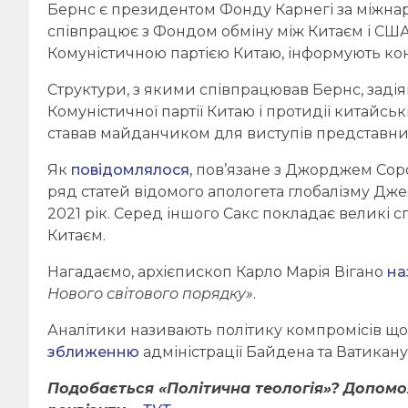
Бернс є президентом Фонду Карнегі за міжна
співпрацює з Фондом обміну між Китаєм і США
Комуністичною партією Китаю, інформують ко
Структури, з якими співпрацював Бернс, заді
Комуністичної партії Китаю і протидії китайсь
ставав майданчиком для виступів представник
Як
повідомлялося
, пов’язане з Джорджем Сор
ряд статей відомого апологета глобалізму Дж
2021 рік. Серед іншого Сакс покладає великі 
Китаєм.
Нагадаємо, архієпископ Карло Марія Вігано
на
Нового світового порядку»
.
Аналітики називають політику компромісів що
зближенню
адміністрації Байдена та Ватикану
Подобається «Політична теологія»? Допом