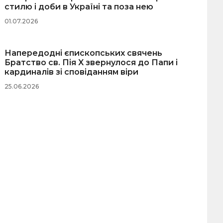
стилю і доби в Україні та поза нею
01.07.2026
Напередодні єпископських свячень
Братство св. Пія X звернулося до Папи і
кардиналів зі сповіданням віри
25.06.2026