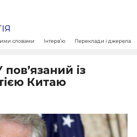
ІЯ
тими словами
Інтерв’ю
Переклади і джерела
 пов’язаний із
тією Китаю