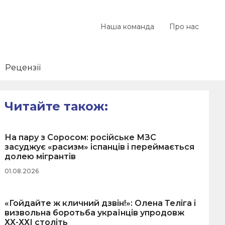
Наша команда
Про нас
Рецензії
Читайте також:
На пару з Соросом: російське МЗС
засуджує «расизм» іспанців і переймається
долею мігрантів
01.08.2026
«Гойдайте ж кличний дзвін!»: Олена Теліга і
визвольна боротьба українців упродовж
ХХ-ХХІ століть