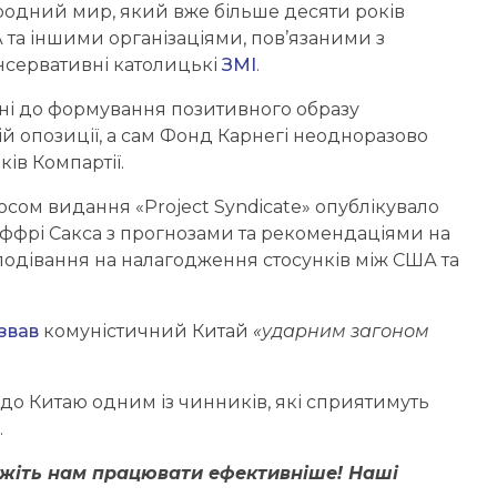
родний мир, який вже більше десяти років
 та іншими організаціями, пов’язаними з
нсервативні католицькі
ЗМІ
.
яні до формування позитивного образу
кій опозиції, а сам Фонд Карнегі неодноразово
ів Компартії.
осом видання «Project Syndicate» опублікувало
еффрі Сакса з прогнозами та рекомендаціями на
сподівання на налагодження стосунків між США та
звав
комуністичний Китай
«ударним загоном
до Китаю одним із чинників, які сприятимуть
.
ожіть нам працювати ефективніше! Наші