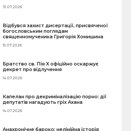
31.07.2026
Відбувся захист дисертації, присвяченої
богословським поглядам
священномученика Григорія Хомишина
15.07.2026
Братство св. Пія X офіційно оскаржує
декрет про відлучення
14.07.2026
Капелан про декриміналізацію порно: дії
депутатів нагадують гріх Ахана
14.07.2026
Анахронічне бароко: нелінійна історія