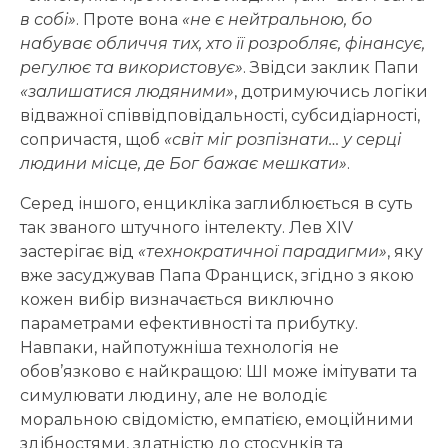
в собі»
. Проте вона
«не є нейтральною, бо
набуває обличчя тих, хто її розробляє, фінансує,
регулює та використовує»
. Звідси заклик Папи
«залишатися людяними»
, дотримуючись логіки
відважної співвідповідальності, субсидіарності,
сопричастя, щоб
«світ міг розпізнати… у серці
людини місце, де Бог бажає мешкати»
.
Серед іншого, енцикліка заглиблюється в суть
так званого штучного інтелекту. Лев XIV
застерігає від
«технократичної парадигми»
, яку
вже засуджував Папа Франциск, згідно з якою
кожен вибір визначається виключно
параметрами ефективності та прибутку.
Навпаки, найпотужніша технологія не
обов’язково є найкращою: ШІ може імітувати та
симулювати людину, але не володіє
моральною свідомістю, емпатією, емоційними
здібностями, здатністю до стосунків та