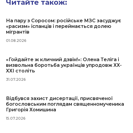
Читайте також:
На пару з Соросом: російське МЗС засуджує
«расизм» іспанців і переймається долею
мігрантів
01.08.2026
«Гойдайте ж кличний дзвін!»: Олена Теліга і
визвольна боротьба українців упродовж ХХ-
ХХІ століть
31.07.2026
Відбувся захист дисертації, присвяченої
богословським поглядам священномученика
Григорія Хомишина
15.07.2026