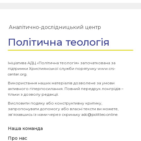
Аналітично-дослідницький центр
Політична теологія
Ініціатива АДЦ «Політична теологія» започаткована за
підтримки Християнської служби порятунку www.crs-
center.org.
Використання наших матеріалів дозволене за умови
активного гіперпосилання. Повний передрук лонгрідів –
тільки з дозволу редакції.
Висловити подяку або конструктивну критику,
запропонувати допомогу або власні тексти ви можете,
зв’язавшись із нами через скриньку
adc@politteo.online
.
Наша команда
Про нас