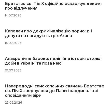
Братство св. Пія X офіційно оскаржує декрет
про відлучення
14.07.2026
Капелан про декриміналізацію порно: дії
депутатів нагадують гріх Ахана
14.07.2026
Анахронічне бароко: нелінійна історія стилю і
доби в Україні та поза нею
01.07.2026
Напередодні єпископських свячень Братство
св. Пія X звернулося до Папи і кардиналів зі
сповіданням віри
25.06.2026