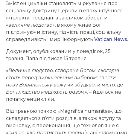
Зміст енцикліки становлять міркування про
соціальну доктрину Церкви в епоху штучного
інтелекту, поєднані з закликом зберегти
«величне людство»
, в якому живе Бог,
підтримуючи істину, гідність праці, соціальну
справедливість і мир, інформують
Vatican News
.
Документ, опублікований у понеділок, 25
травня, Папа підписав 15 травня.
«Величне людство, створене Богом, сьогодні
стоїть перед вирішальним вибором: звести
нову Вавилонську вежу чи збудувати місто, де
Бог і людство мешкають разом»,
– йдеться на
початку енцикліки.
Відправною точкою «Magnifica humanitas», що
складається з п’яти розділів, а також вступу та
висновку, є переконання, що технологія не є
«силою, яка протистоїть людині»
, ані
«злом сама