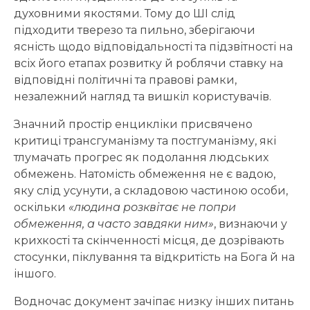
духовними якостями. Тому до ШІ слід
підходити тверезо та пильно, зберігаючи
ясність щодо відповідальності та підзвітності на
всіх його етапах розвитку й роблячи ставку на
відповідні політичні та правові рамки,
незалежний нагляд та вишкіл користувачів.
Значний простір енцикліки присвячено
критиці трансгуманізму та постгуманізму, які
тлумачать прогрес як подолання людських
обмежень. Натомість обмеження не є вадою,
яку слід усунути, а складовою частиною особи,
оскільки
«людина розквітає не попри
обмеження, а часто завдяки ним»
, визнаючи у
крихкості та скінченності місця, де дозрівають
стосунки, піклування та відкритість на Бога й на
іншого.
Водночас документ зачіпає низку інших питань