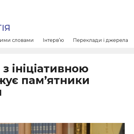
ІЯ
тими словами
Інтерв’ю
Переклади і джерела
 з ініціативною
жує пам’ятники
м