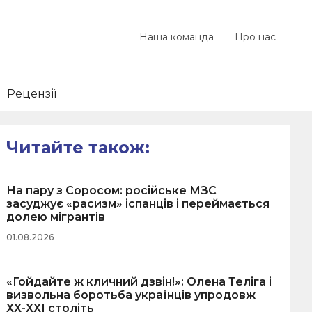
Наша команда
Про нас
Рецензії
Читайте також:
На пару з Соросом: російське МЗС
засуджує «расизм» іспанців і переймається
долею мігрантів
01.08.2026
«Гойдайте ж кличний дзвін!»: Олена Теліга і
визвольна боротьба українців упродовж
ХХ-ХХІ століть