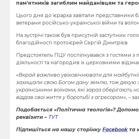
пам’ятників загиблим майданівцям та героя
Цього дня до ієрарха завітали представники бл
ветерани російсько-української війни та воло
На зустрічі також був присутній заступник гол
благодійності протоієрей Сергій Дмитрієв.
Предстоятель ПЦУ поспілкувався з гостями з п
діяльності та нагородив їх церковними відзна
«Вкрай важливо увіковічнювати для майбутніх
захищали свою Богом дану землю, тож дякую з
українськими воїнами, які зараз оберігають на
віддав свої життя у боротьбі з агресором»,
– за
Подобається «Політична теологія»? Допом
реквізити –
ТУТ
Підпишіться на нашу сторінку
Facebook
та 