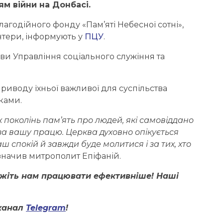
м війни на Донбасі.
агодійного фонду «Пам’яті Небесної сотні»,
нтери, інформують у
ПЦУ
.
ови Управління соціального служіння та
риводу їхньої важливої для суспільства
ками.
 поколінь пам’ять про людей, які самовіддано
а вашу працю. Церква духовно опікується
ш спокій й завжди буде молитися і за тих, хто
значив митрополит Епіфаній.
ожіть нам працювати ефективніше! Наші
канал
Telegram
!