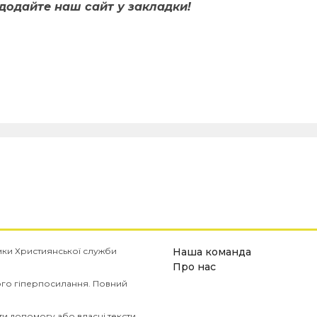
додайте наш сайт у закладки!
имки Християнської служби
Наша команда
Про нас
ого гіперпосилання. Повний
и допомогу або власні тексти