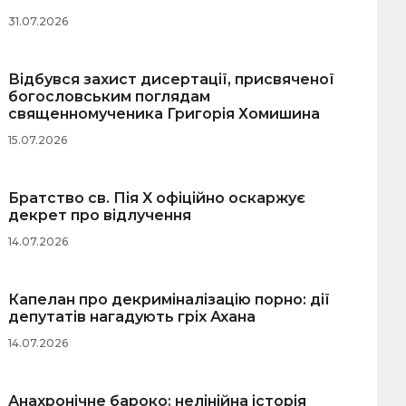
31.07.2026
Відбувся захист дисертації, присвяченої
богословським поглядам
священномученика Григорія Хомишина
15.07.2026
Братство св. Пія X офіційно оскаржує
декрет про відлучення
14.07.2026
Капелан про декриміналізацію порно: дії
депутатів нагадують гріх Ахана
14.07.2026
Анахронічне бароко: нелінійна історія