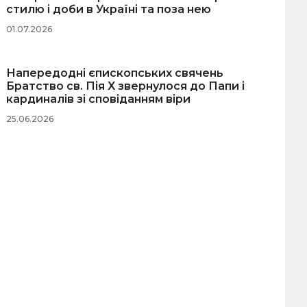
стилю і доби в Україні та поза нею
01.07.2026
Напередодні єпископських свячень
Братство св. Пія X звернулося до Папи і
кардиналів зі сповіданням віри
25.06.2026