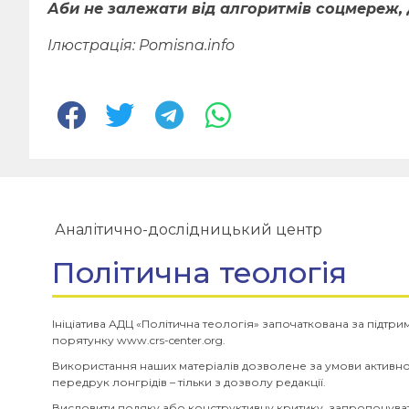
Аби не залежати від алгоритмів соцмереж, 
Ілюстрація: Pomisna.info
Аналітично-дослідницький центр
Політична теологія
Ініціатива АДЦ «Політична теологія» започаткована за підтр
порятунку www.crs-center.org.
Використання наших матеріалів дозволене за умови активн
передрук лонгрідів – тільки з дозволу редакції.
Висловити подяку або конструктивну критику, запропонуват