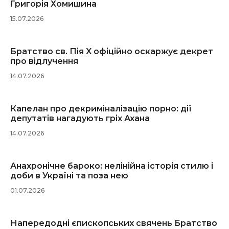
Григорія Хомишина
15.07.2026
Братство св. Пія X офіційно оскаржує декрет
про відлучення
14.07.2026
Капелан про декриміналізацію порно: дії
депутатів нагадують гріх Ахана
14.07.2026
Анахронічне бароко: нелінійна історія стилю і
доби в Україні та поза нею
01.07.2026
Напередодні єпископських свячень Братство