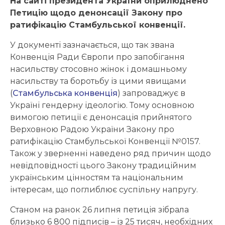
На сайті президента України оприлюднено
Петицію щодо денонсації Закону про
ратифікацію Стамбульської конвенції.
У документі зазначається, що так звана
Конвенція Ради Європи про запобігання
насильству стосовно жінок і домашньому
насильству та боротьбу із цими явищами
(
Стамбульська конвенція
) запроваджує в
Україні гендерну ідеологію. Тому основною
вимогою петиції є денонсація прийнятого
Верховною Радою України Закону про
ратифікацію Стамбульської Конвенції №0157.
Також у зверненні наведено ряд причин щодо
невідповідності цього Закону традиційним
українським цінностям та національним
інтересам, що поглиблює суспільну напругу.
Станом на ранок 26 липня петиція зібрала
близько 6 800 підписів – із 25 тисяч, необхідних