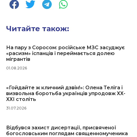
Читайте також:
На пару з Соросом: російське МЗС засуджує
«расизм» іспанців і переймається долею
мігрантів
01.08.2026
«Гойдайте ж кличний дзвін!»: Олена Теліга і
визвольна боротьба українців упродовж ХХ-
ХХІ століть
31.07.2026
Відбувся захист дисертації, присвяченої
богословським поглядам священномученика