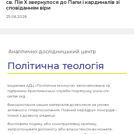
св. Пія X звернулося до Папи і кардиналів зі
сповіданням віри
25.06.2026
Аналітично-дослідницький центр
Політична теологія
Ініціатива АДЦ «Політична теологія» започаткована за
підтримки Християнської служби порятунку www.crs-
center.org.
Використання наших матеріалів дозволене за умови
активного гіперпосилання. Повний передрук лонгрідів –
тільки з дозволу редакції.
Висловити подяку або конструктивну критику,
запропонувати допомогу або власні тексти ви можете,