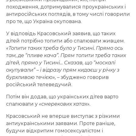
походження, дотримувалися проукраїнських і
антиросійських поглядів, в тому числі говорили
про те, що Україна окупована.
У відповідь Красовський заявив, що таких
дітей потрібно топити або спалювати живцем.
«Топити таких треба було у Тисині. Прямо ось
там, де “пливе кача”. Прям топити треба таких
дітей, прямо у Тисині… Сказав, що “москалі
окупували” – і відразу прям кидаєш у річку з
бурхливою течією»,
– збуджено говорив
російський телеведучий.
Потім він додав, що українських дітев варто
спалювати у
«смерекових хатах».
Красовський не вперше виступає з різкими
антиукраїнськими заявами. Проте раніше,
будучи відкритим гомосексуалістом і