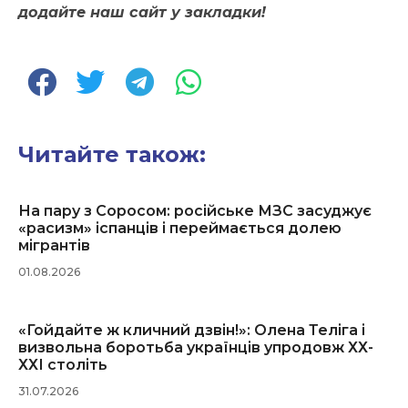
додайте наш сайт у закладки!
Читайте також:
На пару з Соросом: російське МЗС засуджує
«расизм» іспанців і переймається долею
мігрантів
01.08.2026
«Гойдайте ж кличний дзвін!»: Олена Теліга і
визвольна боротьба українців упродовж ХХ-
ХХІ століть
31.07.2026