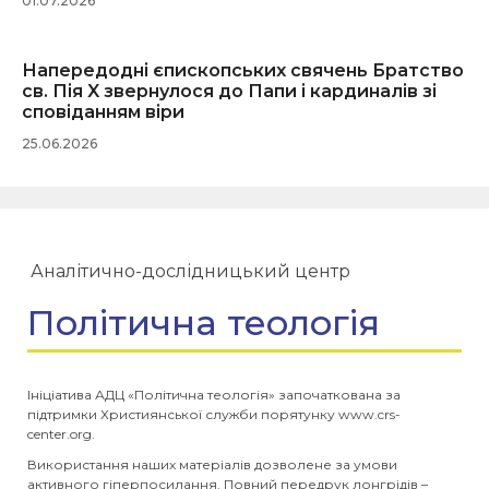
01.07.2026
Напередодні єпископських свячень Братство
св. Пія X звернулося до Папи і кардиналів зі
сповіданням віри
25.06.2026
Аналітично-дослідницький центр
Політична теологія
Ініціатива АДЦ «Політична теологія» започаткована за
підтримки Християнської служби порятунку www.crs-
center.org.
Використання наших матеріалів дозволене за умови
активного гіперпосилання. Повний передрук лонгрідів –