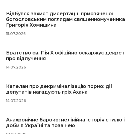
Відбувся захист дисертації, присвяченої
богословським поглядам священномученика
Григорія Хомишина
15.07.2026
Братство св. Пія X офіційно оскаржує декрет
про відлучення
14.07.2026
Капелан про декриміналізацію порно: дії
депутатів нагадують гріх Ахана
14.07.2026
Анахронічне бароко: нелінійна історія стилю і
доби в Україні та поза нею