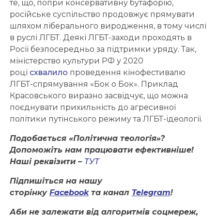
те, що, попри консервативну бутафорію,
російське суспільство продовжує прямувати
шляхом ліберального виродження, в тому числі
в руслі ЛГБТ. Деякі ЛГБТ-заходи проходять в
Росії безпосередньо за підтримки уряду. Так,
міністерство культури РФ у 2020
році
схвалило
проведення кінофестивалю
ЛГБТ-спрямування «Бок о Бок». Приклад
Красовського виразно засвідчує, що можна
поєднувати прихильність до агресивної
політики путінського режиму та ЛГБТ-ідеології.
Подобається «Політична теологія»?
Допоможіть нам працювати ефективніше!
Наші реквізити –
ТУТ
Підпишіться на нашу
сторінку
Facebook
та канал
Telegram
!
Аби не залежати від алгоритмів соцмереж,