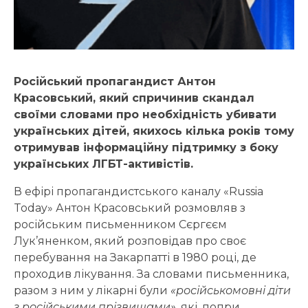
Російський пропагандист Антон
Красовський, який спричинив скандал
своїми словами про необхідність убивати
українських дітей, якихось кілька років тому
отримував інформаційну підтримку з боку
українських ЛГБТ-активістів.
В ефірі пропагандистського каналу «Russia
Today» Антон Красовський розмовляв з
російським письменником Сєргєєм
Лук’яненком, який розповідав про своє
перебування на Закарпатті в 1980 році, де
проходив лікування. За словами письменника,
разом з ним у лікарні були
«російськомовні діти
з російськими прізвищами»
, які, попри