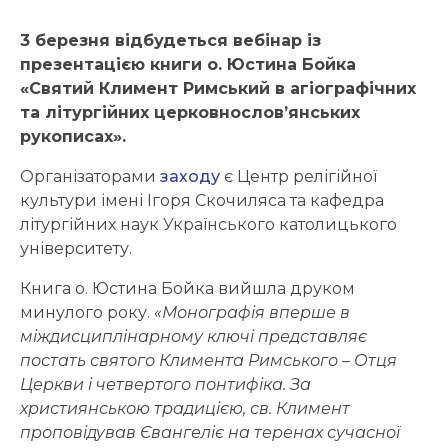
3 березня відбудеться вебінар із
презентацією книги о. Юстина Бойка
«Святий Климент Римський в агіографічних
та літургійних церковнослов’янських
рукописах».
Організаторами
заходу
є Центр релігійної
культури імені Ігоря Скочиляса та кафедра
літургійних наук Українського католицького
університету.
Книга о. Юстина Бойка вийшла друком
минулого року.
«Монографія вперше в
міждисциплінарному ключі представляє
постать святого Климента Римського – Отця
Церкви і четвертого понтифіка. За
християнською традицією, св. Климент
проповідував Євангеліє на теренах сучасної