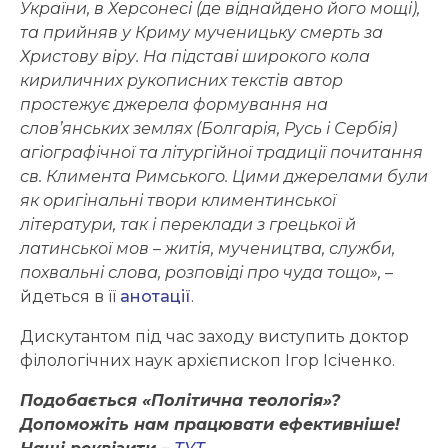
України, в Херсонесі (де віднайдено його мощі),
та прийняв у Криму мученицьку смерть за
Христову віру. На підставі широкого кола
кириличних рукописних текстів автор
простежує джерела формування на
слов’янських землях (Болгарія, Русь і Сербія)
агіографічної та літургійної традиції почитання
св. Климента Римського. Цими джерелами були
як оригінальні твори климентинської
літератури, так і переклади з грецької й
латинської мов – житія, мучеництва, служби,
похвальні слова, розповіді про чуда тощо»,
–
йдеться в її
анотації
.
Дискутантом під час заходу виступить доктор
філологічних наук архієпископ Ігор Ісіченко.
Подобається «Політична теологія»?
Допоможіть нам працювати ефективніше!