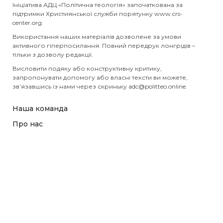
Ініціатива АДЦ «Політична теологія» започаткована за
підтримки Християнської служби порятунку www.crs-
center.org.
Використання наших матеріалів дозволене за умови
активного гіперпосилання. Повний передрук лонгрідів –
тільки з дозволу редакції.
Висловити подяку або конструктивну критику,
запропонувати допомогу або власні тексти ви можете,
зв’язавшись із нами через скриньку
adc@politteo.online
.
Наша команда
Про нас