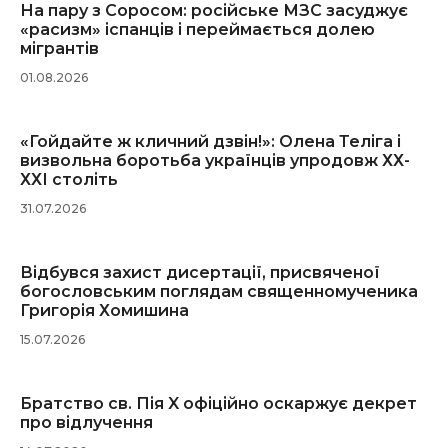
На пару з Соросом: російське МЗС засуджує
«расизм» іспанців і переймається долею
мігрантів
01.08.2026
«Гойдайте ж кличний дзвін!»: Олена Теліга і
визвольна боротьба українців упродовж ХХ-
ХХІ століть
31.07.2026
Відбувся захист дисертації, присвяченої
богословським поглядам священномученика
Григорія Хомишина
15.07.2026
Братство св. Пія X офіційно оскаржує декрет
про відлучення