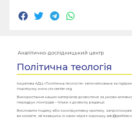
Аналітично-дослідницький центр
Політична теологія
Ініціатива АДЦ «Політична теологія» започаткована за підтр
порятунку www.crs-center.org.
Використання наших матеріалів дозволене за умови активн
передрук лонгрідів – тільки з дозволу редакції.
Висловити подяку або конструктивну критику, запропонуват
ви можете, зв’язавшись із нами через скриньку
adc@politteo.o