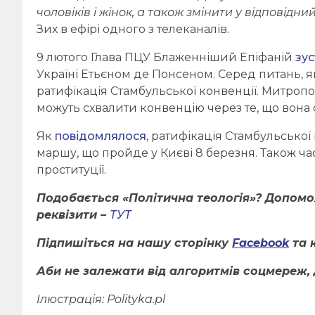
чоловіків і жінок, а також змінити у відповідни
Зих в ефірі одного з телеканалів.
9 лютого Глава ПЦУ Блаженніший Епіфаній
зус
Україні Етьєном де Понсеном. Серед питань, як
ратифікація Стамбульської конвенції. Митропо
можуть схвалити конвенцію через те, що вона 
Як
повідомлялося
, ратифікація Стамбульської
маршу, що пройде у Києві 8 березня. Також час
проституції.
Подобається «Політична теологія»? Допом
реквізити –
ТУТ
Підпишіться на нашу сторінку
Facebook
та 
Аби не залежати від алгоритмів соцмереж, 
Ілюстрація: Polityka.pl