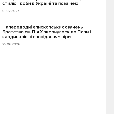
стилю і доби в Україні та поза нею
01.07.2026
Напередодні єпископських свячень
Братство св. Пія X звернулося до Папи і
кардиналів зі сповіданням віри
25.06.2026