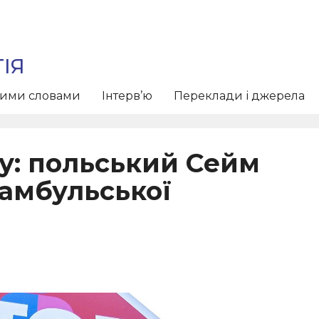
ІЯ
тими словами
Інтерв’ю
Переклади і джерела
еру: польський Сейм
тамбульської