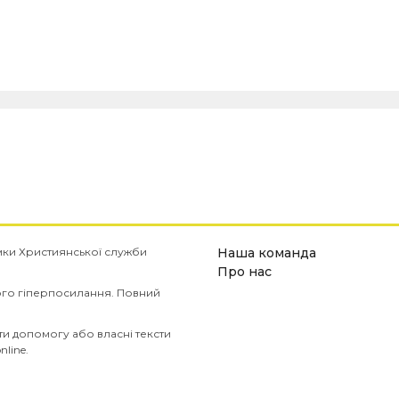
имки Християнської служби
Наша команда
Про нас
ого гіперпосилання. Повний
и допомогу або власні тексти
nline
.