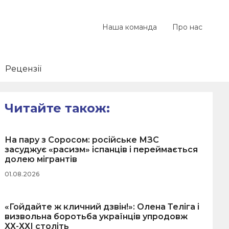
Наша команда
Про нас
Рецензії
Читайте також:
На пару з Соросом: російське МЗС
засуджує «расизм» іспанців і переймається
долею мігрантів
01.08.2026
«Гойдайте ж кличний дзвін!»: Олена Теліга і
визвольна боротьба українців упродовж
ХХ-ХХІ століть