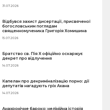
31.07.2026
Відбувся захист дисертації, присвяченої
богословським поглядам
священномученика Григорія Хомишина
15.07.2026
Братство св. Пія X офіційно оскаржує
декрет про відлучення
14.07.2026
Капелан про декриміналізацію порно: дії
депутатів нагадують гріх Ахана
14.07.2026
Анахронічне бароко: нелінійна історія