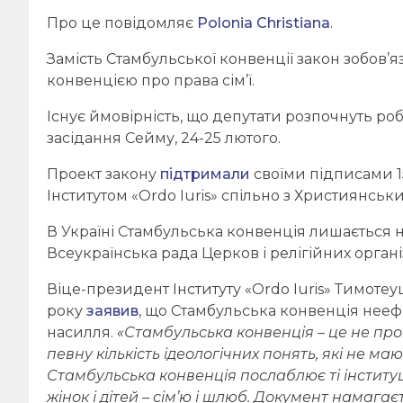
Про це повідомляє
Polonia Christiana
.
Замість Стамбульської конвенції закон зобов
конвенцією про права сім’ї.
Існує ймовірність, що депутати розпочнуть ро
засідання Сейму, 24-25 лютого.
Проект закону
підтримали
своїми підписами 15
Інститутом «Ordo Iuris» спільно з Християнсь
В Україні Стамбульська конвенція лишається н
Всеукраїнська рада Церков і релігійних органі
Віце-президент Інституту «Ordo Iuris» Тимотеу
року
заявив
, що Стамбульська конвенція нееф
насилля.
«Стамбульська конвенція – це не пр
певну кількість ідеологічних понять, які не ма
Стамбульська конвенція послаблює ті інституці
жінок і дітей – сім’ю і шлюб. Документ намага