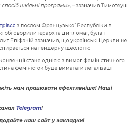
й спосіб шкільні програми»,
– зазначив Тимотеуш
трівся
з послом Французької Республіки в
і обговорили ієрарх та дипломат, була і
лит Епіфаній зазначив, що українські Церкви не
спирається на гендерну ідеологію.
 конвенції стане однією з вимог феміністичного
тина феміністок буде вимагати легалізації
ожіть нам працювати ефективніше! Наші
канал
Telegram
!
додайте наш сайт у закладки!