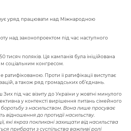
’язує уряд працювати над Міжнародною
боту над законопроектом під час наступного
0 тисяч поляків. Ця кампанія була ініційована
ким соціальним конгресом.
е ратифікованою. Проти її ратифікації виступає
зацій, а також ряд громадських об’єднань.
ш Зих під час візиту до України у жовтні минулого
ективна у контексті вирішення питань сімейного
о боротьбу з насильством. Вона лише просуває
ють відношення до протидії насильству.
ї, які якраз покликані захищати від насильства
ється прибрати з суспільства важливі ролі